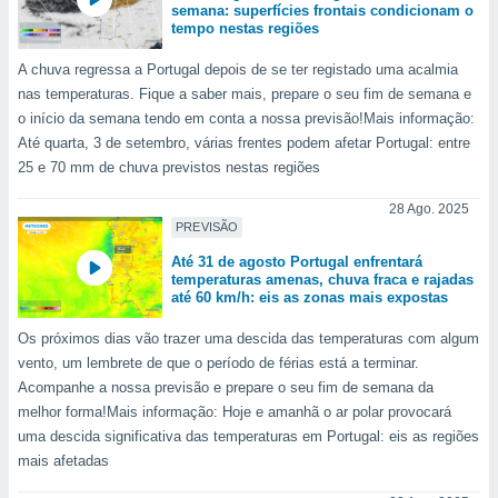
semana: superfícies frontais condicionam o
 para
tempo nestas regiões
a, utilizar
A chuva regressa a Portugal depois de se ter registado uma acalmia
selecionar
nas temperaturas. Fique a saber mais, prepare o seu fim de semana e
o início da semana tendo em conta a nossa previsão!Mais informação:
a, criar
personalizar
Até quarta, 3 de setembro, várias frentes podem afetar Portugal: entre
tilizar
25 e 70 mm de chuva previstos nestas regiões
selecionar
28 Ago. 2025
dos, medir
PREVISÃO
nho da
Até 31 de agosto Portugal enfrentará
, medir o
temperaturas amenas, chuva fraca e rajadas
o dos
até 60 km/h: eis as zonas mais expostas
r os
Os próximos dias vão trazer uma descida das temperaturas com algum
ravés de
vento, um lembrete de que o período de férias está a terminar.
s ou
Acompanhe a nossa previsão e prepare o seu fim de semana da
s de dados
melhor forma!Mais informação: Hoje e amanhã o ar polar provocará
es fontes,
 e melhorar
uma descida significativa das temperaturas em Portugal: eis as regiões
ilizar dados
mais afetadas
ara