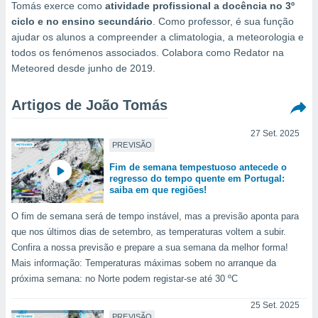
m
Tomás exerce como
atividade profissional a docência no 3º
 recolhidas
ciclo e no ensino secundário
. Como professor, é sua função
cookies ou
ajudar os alunos a compreender a climatologia, a meteorologia e
todos os fenómenos associados. Colabora como Redator na
, permite-
Meteored desde junho de 2019.
ar a nossa
ara
ACEITAR
 fornecer-
Artigos de João Tomás
E
os de alta
CONTINUAR
sem
27 Set. 2025
sto.
PREVISÃO
CONFIGURAÇÕES
o botão
Fim de semana tempestuoso antecede o
ontinuar",
regresso do tempo quente em Portugal:
r ao
saiba em que regiões!
itando a
de todos os
O fim de semana será de tempo instável, mas a previsão aponta para
óprios ou
que nos últimos dias de setembro, as temperaturas voltem a subir.
parceiros,
Confira a nossa previsão e prepare a sua semana da melhor forma!
rmitem
Mais informação: Temperaturas máximas sobem no arranque da
lisar o
próxima semana: no Norte podem registar-se até 30 ºC
nto no
em como
25 Set. 2025
 um perfil
PREVISÃO