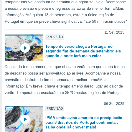
temperaturas vai continuar na semana que agora se inicia. Acompanhe
ite através
a nossa previsão e prepare o regresso às aulas da melhor forma!Mais
atura,
informação: Até quinta 18 de setembro, esta é a única região de
 botão
Portugal em que se prevê chuva significativa: "até 50 mm acumulados"
11 Set. 2025
nto, nós e
PREVISÃO
arceiros
Tempo de verão chega a Portugal no
cookies,
segundo fim de semana de setembro: eis
ores únicos
quando e onde fará mais calor
ias
s para
Depois do tempo ameno, eis que chega o verão para que o seu tempo
 aceder e
de descanso possa ser aproveitado ao ar livre. Acompanhe a nossa
dados
previsão e desfrute do fim de semana da melhor forma!Mais
ais como a
 este sitio
informação: Em breve, chuva e tempo ameno darão lugar ao calor de
eços IP e
verão. Temperaturas escalarão até 35 ºC nestas regiões de Portugal
ores de
possível
06 Set. 2025
PREVISÃO
es possam
IPMA emite aviso amarelo de precipitação
os seus
para 8 distritos de Portugal continental:
oais com
saiba onde irá chover mais!
nteresse