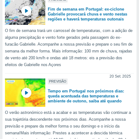
para lhe
licidade e
Fim de semana em Portugal: ex-ciclone
Gabrielle provocará chuva e vento nestas
regiões e haverá temperaturas outonais
ados com
esmo. Pode
O fim de semana trará um carrossel de temperaturas, com a adição de
ais
s na nossa
alguma precipitação e vento forte gerados pela passagem do ex-
 Cookies
e
furacão Gabrielle. Acompanhe a nossa previsão e prepare o seu fim de
u
semana da melhor forma. Mais informação: 100 mm de chuva, rajadas
nto a
de vento até 200 km/h e ondas até 18 metros: eis a previsão dos
omento,
efeitos de Gabrielle nos Açores
 botão
de cookies
20 Set. 2025
na parte
PREVISÃO
nossa
.
Tempo em Portugal nos próximos dias:
queda acentuada das temperaturas e
ambiente de outono, saiba até quando
IVAMENTE,
O verão astronómico está a acabar e as temperaturas vão continuar a
sua trajetória descendente nos próximos dias. Acompanhe a nossa
as
previsão e prepare da melhor forma o seu domingo e o início da
tes a
semana!Mais informação: Prestes a acontecer a descida térmica