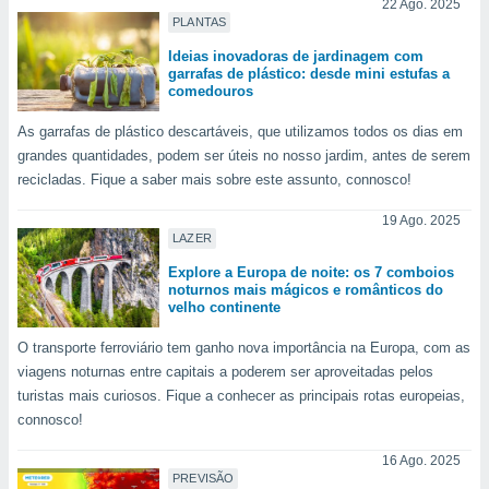
conteúdos.
22 Ago. 2025
PLANTAS
ção
Ideias inovadoras de jardinagem com
garrafas de plástico: desde mini estufas a
comedouros
ão através
de
As garrafas de plástico descartáveis, que utilizamos todos os dias em
,
grandes quantidades, podem ser úteis no nosso jardim, antes de serem
 e
recicladas. Fique a saber mais sobre este assunto, connosco!
dos,
19 Ago. 2025
publicidade
LAZER
s, estudos
a e
Explore a Europa de noite: os 7 comboios
mento de
noturnos mais mágicos e românticos do
velho continente
ossos 1199
O transporte ferroviário tem ganho nova importância na Europa, com as
eiros
viagens noturnas entre capitais a poderem ser aproveitadas pelos
turistas mais curiosos. Fique a conhecer as principais rotas europeias,
connosco!
16 Ago. 2025
PREVISÃO