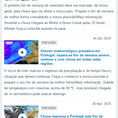
o qual se
O primeiro fim de semana de setembro deve ser marcado, de forma
ara tal,
geral, pela chuva que vai afetar o nosso país. Prepare o fim de semana
 o seu
da melhor forma consultando a nossa previsão!Mais informação:
to ou opor-
Amanhã a chuva chegará ao Minho e Douro Litoral pelas 22 horas,
essamento
Alfredo Graça conta-lhe quando irá parar
m qualquer
ando em “
04 Set. 2025
 ou na
PREVISÃO
 Cookies
Outono meteorológico prevalece em
te.
Portugal: espera-se fim de semana ameno,
ventoso e com chuva em todas estas
regiões
 nossos
O início do mês marcou o regresso da precipitação e do tempo fresco,
s o
situação que deverá continuar. Fique a conhecer a nossa previsão e
prepare o seu fim de semana da melhor forma!Mais informação: Subida
o de
de temperatura com máximas acima de 30 ºC, mas provável chegada
de rio atmosférico pode marcar domingo
e/ou aceder
ões num
30 Ago. 2025
utilizar
PREVISÃO
ados para
publicidade,
Chuva regressa a Portugal este fim de