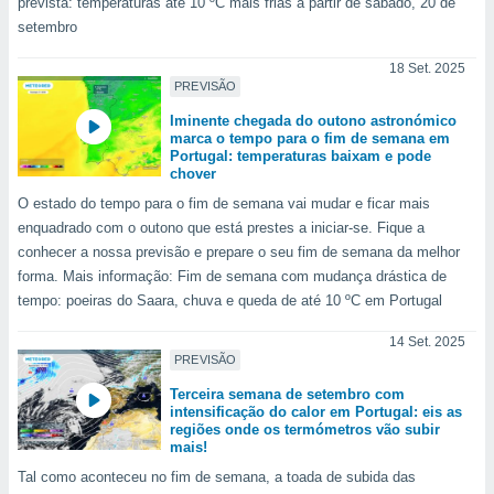
prevista: temperaturas até 10 ºC mais frias a partir de sábado, 20 de
tar a
de cookies,
setembro
uar a
osso site
18 Set. 2025
PREVISÃO
este caso,
lo de que
Iminente chegada do outono astronómico
talaremos
marca o tempo para o fim de semana em
Portugal: temperaturas baixam e pode
s para
chover
a navegação
O estado do tempo para o fim de semana vai mudar e ficar mais
, mas não
enquadrado com o outono que está prestes a iniciar-se. Fique a
s cookies
conhecer a nossa previsão e prepare o seu fim de semana da melhor
ar o
forma. Mais informação: Fim de semana com mudança drástica de
nto ou
ntar
tempo: poeiras do Saara, chuva e queda de até 10 ºC em Portugal
 ou
14 Set. 2025
PREVISÃO
dos,
ssa
Terceira semana de setembro com
ublicidade
intensificação do calor em Portugal: eis as
regiões onde os termómetros vão subir
ada. Pode
mais!
nstalação de
Tal como aconteceu no fim de semana, a toada de subida das
ceder ao