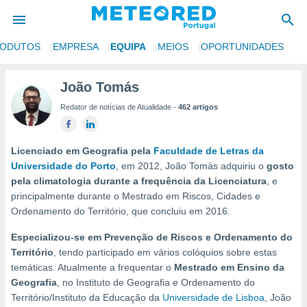
RODUTOS
EMPRESA
EQUIPA
MEIOS
OPORTUNIDADES
de
João Tomás
 da
Redator de notícias de Atualidade -
462 artigos
empo.pt) foi
or
is para
e as
Licenciado em Geografia pela
Faculdade de Letras da
 fornecidas
Universidade do Porto
, em 2012, João Tomás adquiriu o
gosto
 qualidade.
pela climatologia durante a frequência da Licenciatura
, e
r a este
principalmente durante o Mestrado em Riscos, Cidades e
s das
Ordenamento do Território, que concluiu em 2016.
opções:
Especializou-se em Prevenção de Riscos e Ordenamento do
ookies e
Território
, tendo participado em vários colóquios sobre estas
 forma
temáticas. Atualmente a frequentar o
Mestrado em Ensino da
Geografia
, no Instituto de Geografia e Ordenamento do
e digital
Território/Instituto da Educação da
Universidade de Lisboa
, João
da,