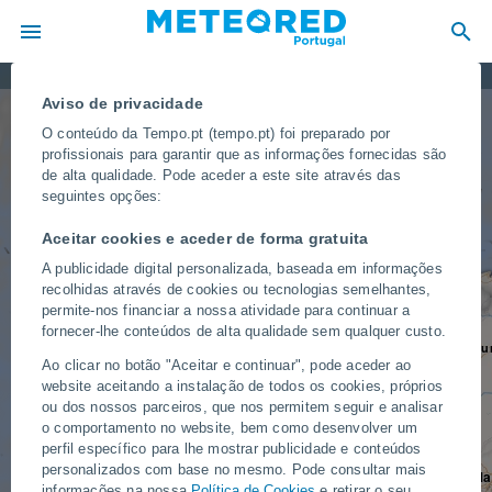
Nuvens, chuva e neve
Aviso de privacidade
O conteúdo da Tempo.pt (tempo.pt) foi preparado por
profissionais para garantir que as informações fornecidas são
de alta qualidade. Pode aceder a este site através das
seguintes opções:
Aceitar cookies e aceder de forma gratuita
A publicidade digital personalizada, baseada em informações
A Corunha
Oviedo
recolhidas através de cookies ou tecnologias semelhantes,
permite-nos financiar a nossa atividade para continuar a
fornecer-lhe conteúdos de alta qualidade sem qualquer custo.
Bu
Vigo
Ao clicar no botão "Aceitar e continuar", pode aceder ao
website aceitando a instalação de todos os cookies, próprios
Valladolid
ou dos nossos parceiros, que nos permitem seguir e analisar
o comportamento no website, bem como desenvolver um
Porto
Salamanca
perfil específico para lhe mostrar publicidade e conteúdos
personalizados com base no mesmo. Pode consultar mais
Ma
informações na nossa
Política de Cookies
Coimbra
e retirar o seu