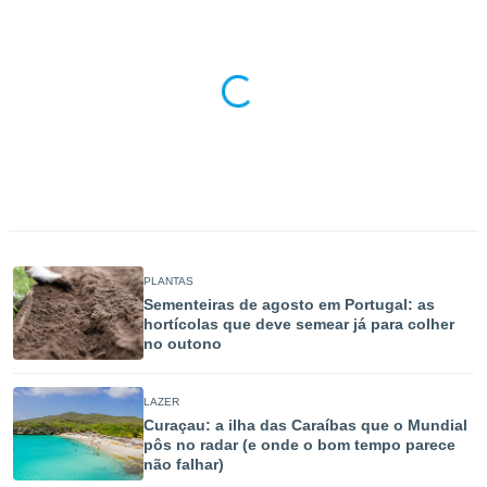
para lhe
licidade e
ados com
esmo. Pode
ais
s na nossa
 Cookies
e
u
nto a
omento,
 botão
de cookies
na parte
PLANTAS
nossa
Sementeiras de agosto em Portugal: as
.
hortícolas que deve semear já para colher
no outono
IVAMENTE,
LAZER
as
Curaçau: a ilha das Caraíbas que o Mundial
tes a
pôs no radar (e onde o bom tempo parece
não falhar)