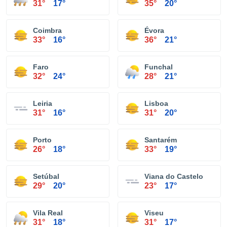
31°
17°
35°
20°
Coimbra
Évora
33°
16°
36°
21°
Faro
Funchal
32°
24°
28°
21°
Leiria
Lisboa
31°
16°
31°
20°
Porto
Santarém
26°
18°
33°
19°
Setúbal
Viana do Castelo
29°
20°
23°
17°
Vila Real
Viseu
31°
18°
31°
17°