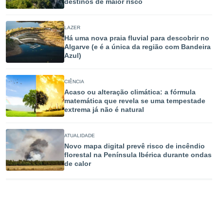
conteúdos.
destinos de maior risco
ção
LAZER
Há uma nova praia fluvial para descobrir no
ão através
Algarve (e é a única da região com Bandeira
de
Azul)
,
 e
CIÊNCIA
dos,
Acaso ou alteração climática: a fórmula
publicidade
matemática que revela se uma tempestade
s, estudos
extrema já não é natural
a e
mento de
ATUALIDADE
Novo mapa digital prevê risco de incêndio
ossos 1199
florestal na Península Ibérica durante ondas
eiros
de calor