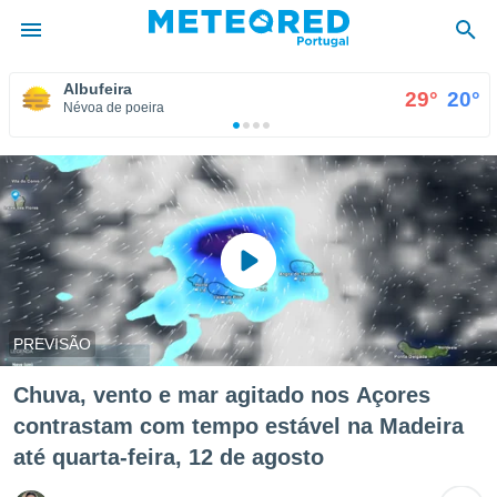
Albufeira
°
29°
20°
Névoa de poeira
de
 da
empo.pt) foi
or
is para
e as
 fornecidas
 qualidade.
r a este
s das
PREVISÃO
opções:
ookies e
Chuva, vento e mar agitado nos Açores
 forma
contrastam com tempo estável na Madeira
até quarta-feira, 12 de agosto
e digital
da,