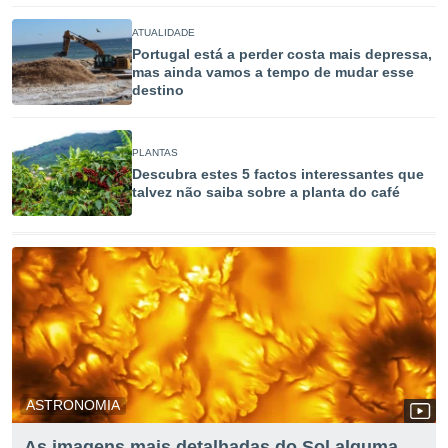
tar a
de cookies,
ATUALIDADE
uar a
Portugal está a perder costa mais depressa,
osso site
mas ainda vamos a tempo de mudar esse
este caso,
destino
lo de que
talaremos
PLANTAS
s para
Descubra estes 5 factos interessantes que
a navegação
talvez não saiba sobre a planta do café
, mas não
s cookies
ar o
nto ou
ntar
 ou
dos,
ssa
ublicidade
ada. Pode
ASTRONOMIA
nstalação de
ceder ao
As imagens mais detalhadas do Sol alguma