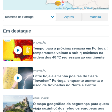
32°
 para
24°
Leaflet
|
©
OpenStreetMap
|
ECMWF
by © Meteored
a, utilizar
Distritos de Portugal
Açores
Madeira
selecionar
a, criar
Em destaque
personalizar
tilizar
selecionar
PREVISÃO
Tempo para a próxima semana em Portugal:
dos, medir
temperaturas voltam a subir; máximas na
nho da
ordem dos 40 ºC regressam ao continente
, medir o
o dos
PREVISÃO
r os
Entre hoje e amanhã poeiras do Saara
ravés de
“invadem” Portugal enquanto aumenta o
s ou
risco de trovoadas no Norte e Centro
s de dados
es fontes,
 e melhorar
ATUALIDADE
ilizar dados
O mapa geográfico da segurança para quem
ara
viaja sozinho: dos refúgios europeus aos