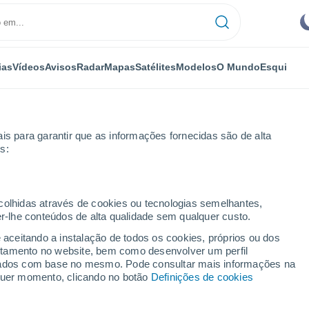
ias
Vídeos
Avisos
Radar
Mapas
Satélites
Modelos
O Mundo
Esqui
is para garantir que as informações fornecidas são de alta
s:
l
ecolhidas através de cookies ou tecnologias semelhantes,
er-lhe conteúdos de alta qualidade sem qualquer custo.
mérica (NWP)
e aceitando a instalação de todos os cookies, próprios ou dos
rtamento no website, bem como desenvolver um perfil
lizados com base no mesmo. Pode consultar mais informações na
TEMPERATURA
GEOP. 850 HPA |
GEOP. 500 HPA |
VENTO 10M |
lquer momento, clicando no botão
Definições de cookies
2M
TEMP.
PRES. | TEMP.
PRESSÃO