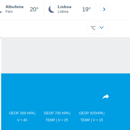
Albufeira
Lisboa
Porto
20°
19°
Faro
Lisboa
Porto
°C
GEOP. 300 HPA |
GEOP. 700 HPA |
GEOP. 925HPA |
V > 40
TEMP. | V > 25
TEMP. | V > 15