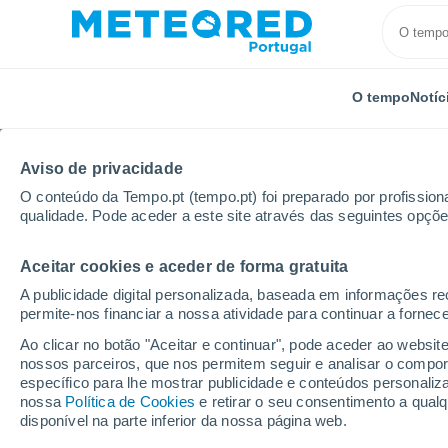
O tempo
Notíc
Aviso de privacidade
O conteúdo da Tempo.pt (tempo.pt) foi preparado por profissiona
qualidade. Pode aceder a este site através das seguintes opçõe
Aceitar cookies e aceder de forma gratuita
Início
Modelos
Modelos Portugal - ECMWF Portuga
A publicidade digital personalizada, baseada em informações r
permite-nos financiar a nossa atividade para continuar a fornec
Modelos de previsão nu
Ao clicar no botão "Aceitar e continuar", pode aceder ao websit
nossos parceiros, que nos permitem seguir e analisar o compo
específico para lhe mostrar publicidade e conteúdos persona
PRES. | V > 10
PRECIPITAÇÃO
NEVE
nossa
Política de Cookies
e retirar o seu consentimento a qua
| NEB. | PREC.
ACUMULADA
ACUMULADA
disponível na parte inferior da nossa página web.
6H |