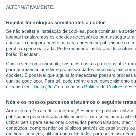
DENSIDADE
ALTERNATIVAMENTE,
Portugal
Rejeitar tecnologias semelhantes a cookie
Se não aceitar a instalação de cookies, pode continuar a acede
ECMWF
apenas instalaremos os cookies necessários para assegurar a 
analisar o comportamento ou para apresentar publicidade ou co
GFS
geral não personalizada. Pode recusar a instalação de cookies 
botão "Recusar".
ECMWF Europa
Com o seu consentimento, nós e os
nossos parceiros
utilizamo
GFS Europa
para armazenar, aceder e processar dados pessoais, tais como a
cookies. É possível que alguns fornecedores possam processa
qual se pode opor. Para tal, pode retirar o seu consentimento 
clicando em “
Definições
” ou na nossa
Política de Cookies
neste
Nós e os nossos parceiros efetuamos o seguinte trata
Armazenar e/ou aceder a informações num dispositivo, utilizar da
publicidade personalizada, utilizar perfis para selecionar public
utilizar perfis para selecionar conteúdos personalizados, med
conteúdos, compreender os públicos através de estatísticas ou
melhorar serviços, utilizar dados limitados para selecionar cont