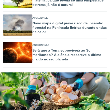
matemática que revela se uma tempestade
tar a
extrema já não é natural
de cookies,
uar a
osso site
ATUALIDADE
este caso,
Novo mapa digital prevê risco de incêndio
lo de que
florestal na Península Ibérica durante ondas
talaremos
de calor
s para
a navegação
ASTRONOMIA
, mas não
Será que a Terra sobreviverá ao Sol
s cookies
moribundo? A ciência reescreve o último
ar o
dia do nosso planeta
nto ou
ntar
 ou
dos,
ssa
ublicidade
ada. Pode
nstalação de
ceder ao