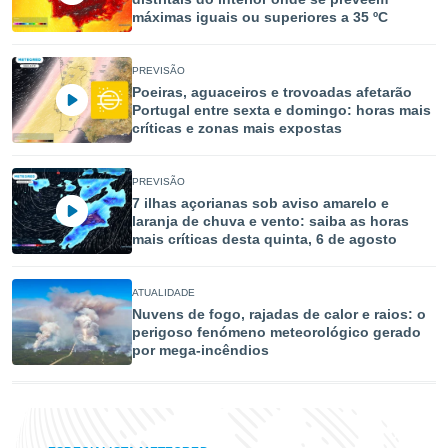
 para
máximas iguais ou superiores a 35 ºC
a, utilizar
selecionar
PREVISÃO
Poeiras, aguaceiros e trovoadas afetarão
a, criar
Portugal entre sexta e domingo: horas mais
personalizar
críticas e zonas mais expostas
tilizar
selecionar
PREVISÃO
dos, medir
7 ilhas açorianas sob aviso amarelo e
laranja de chuva e vento: saiba as horas
nho da
mais críticas desta quinta, 6 de agosto
, medir o
o dos
ATUALIDADE
r os
Nuvens de fogo, rajadas de calor e raios: o
ravés de
perigoso fenómeno meteorológico gerado
s ou
por mega-incêndios
s de dados
es fontes,
 e melhorar
ilizar dados
ara