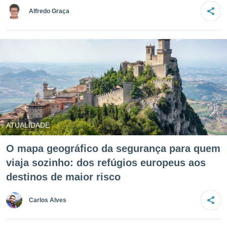
m
Alfredo Graça
 recolhidas
cookies ou
, permite-
ar a nossa
ara
ACEITAR
 fornecer-
E
os de alta
CONTINUAR
sem
sto.
CONFIGURAÇÕES
o botão
ontinuar",
ATUALIDADE
r ao
itando a
O mapa geográfico da segurança para quem
de todos os
viaja sozinho: dos refúgios europeus aos
óprios ou
parceiros,
destinos de maior risco
rmitem
lisar o
Carlos Alves
nto no
em como
 um perfil