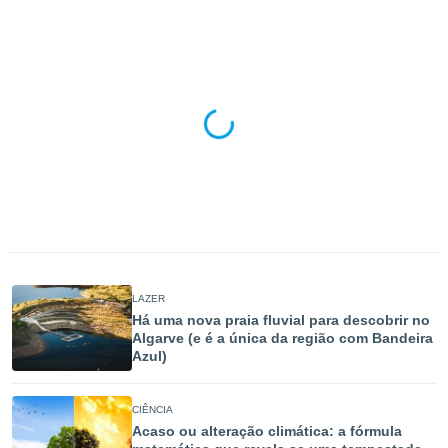
para lhe
licidade e
ados com
esmo. Pode
ais
s na nossa
 Cookies
e
u
nto a
omento,
 botão
de cookies
na parte
nossa
.
LAZER
Há uma nova praia fluvial para descobrir no
IVAMENTE,
Algarve (e é a única da região com Bandeira
Azul)
as
tes a
CIÊNCIA
Acaso ou alteração climática: a fórmula