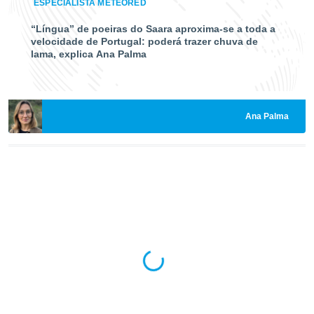
conteúdos.
ESPECIALISTA METEORED
“Língua” de poeiras do Saara aproxima-se a toda a
ção
velocidade de Portugal: poderá trazer chuva de
lama, explica Ana Palma
ão através
de
,
 e
Ana Palma
dos,
publicidade
s, estudos
a e
mento de
ossos 1199
eiros