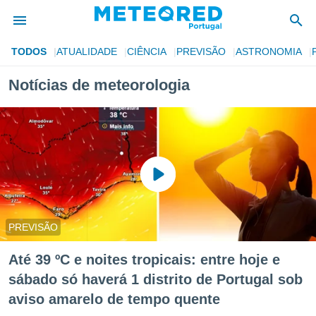
TODOS
ATUALIDADE
CIÊNCIA
PREVISÃO
ASTRONOMIA
de
Notícias de meteorologia
 da
empo.pt) foi
or
is para
e as
 fornecidas
 qualidade.
r a este
s das
opções:
PREVISÃO
ookies e
Até 39 ºC e noites tropicais: entre hoje e
 forma
sábado só haverá 1 distrito de Portugal sob
e digital
aviso amarelo de tempo quente
da,