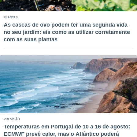
ite através
atura,
 botão
PLANTAS
As cascas de ovo podem ter uma segunda vida
no seu jardim: eis como as utilizar corretamente
nto, nós e
com as suas plantas
arceiros
cookies,
ores únicos
ias
s para
 aceder e
dados
ais como a
 este sitio
eços IP e
ores de
possível
es possam
PREVISÃO
os seus
Temperaturas em Portugal de 10 a 16 de agosto:
oais com
ECMWF prevê calor, mas o Atlântico poderá
nteresse