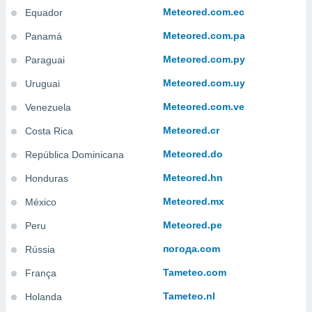
 para
Meteored.com.ec
Equador
a, utilizar
Meteored.com.pa
Panamá
selecionar
Meteored.com.py
Paraguai
a, criar
Meteored.com.uy
Uruguai
personalizar
tilizar
Meteored.com.ve
Venezuela
selecionar
Meteored.cr
Costa Rica
dos, medir
Meteored.do
nho da
República Dominicana
, medir o
Meteored.hn
Honduras
o dos
Meteored.mx
México
r os
ravés de
Meteored.pe
Peru
s ou
s de dados
погода.com
Rússia
es fontes,
Tameteo.com
França
 e melhorar
ilizar dados
Tameteo.nl
Holanda
ara