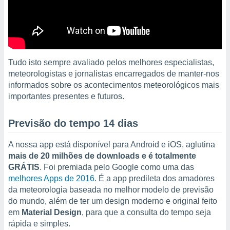
para lhe
licidade e
ados com
esmo. Pode
ais
s na nossa
Tudo isto sempre avaliado pelos melhores especialistas,
 Cookies
e
meteorologistas e jornalistas encarregados de manter-nos
u
informados sobre os acontecimentos meteorológicos mais
nto a
importantes presentes e futuros.
omento,
 botão
de cookies
Previsão do tempo 14 dias
na parte
nossa
A nossa app está disponível para Android e iOS, aglutina
.
mais de 20 milhões de downloads e é totalmente
GRÁTIS
. Foi premiada pelo Google como uma das
IVAMENTE,
melhores Apps de 2016
. É a app predileta dos amadores
da meteorologia baseada no melhor modelo de previsão
as
do mundo, além de ter um design moderno e original feito
tes a
em
Material Design
, para que a consulta do tempo seja
rápida e simples.