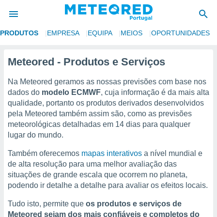
PRODUTOS
EMPRESA
EQUIPA
MEIOS
OPORTUNIDADES
de
Meteored - Produtos e Serviços
 da
empo.pt) foi
Na Meteored geramos as nossas previsões com base nos
or
dados do
modelo ECMWF
, cuja informação é da mais alta
is para
qualidade, portanto os produtos derivados desenvolvidos
e as
pela Meteored também assim são, como as previsões
 fornecidas
 qualidade.
meteorológicas detalhadas em 14 dias para qualquer
r a este
lugar do mundo.
s das
opções:
Também oferecemos
mapas interativos
a nível mundial e
de alta resolução para uma melhor avaliação das
ookies e
situações de grande escala que ocorrem no planeta,
 forma
podendo ir detalhe a detalhe para avaliar os efeitos locais.
e digital
Tudo isto, permite que
os produtos e serviços de
da,
Meteored sejam dos mais confiáveis e completos do