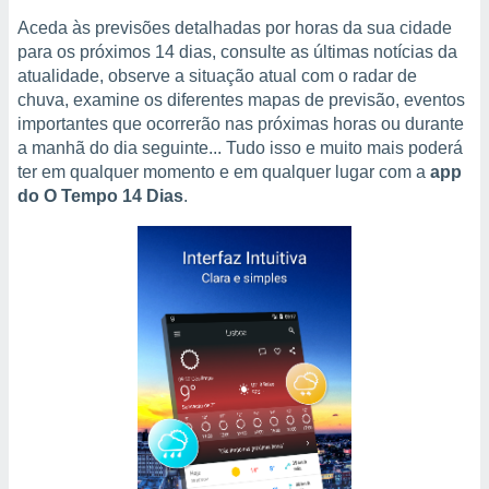
tar a
de cookies,
Aceda às previsões detalhadas por horas da sua cidade
uar a
para os próximos 14 dias, consulte as últimas notícias da
osso site
atualidade, observe a situação atual com o radar de
este caso,
chuva, examine os diferentes mapas de previsão, eventos
lo de que
importantes que ocorrerão nas próximas horas ou durante
talaremos
a manhã do dia seguinte... Tudo isso e muito mais poderá
ter em qualquer momento e em qualquer lugar com a
app
s para
a navegação
do O Tempo 14 Dias
.
, mas não
s cookies
ar o
nto ou
ntar
 ou
dos,
ssa
ublicidade
ada. Pode
nstalação de
ceder ao