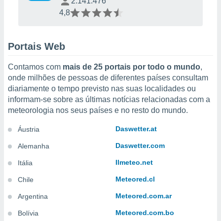
2.141.476
o qual se
4,8
ara tal,
 o seu
to ou opor-
essamento
Portais Web
m qualquer
ando em “
Contamos com
mais de 25 portais por todo o mundo
,
 ou na
onde milhões de pessoas de diferentes países consultam
diariamente o tempo previsto nas suas localidades ou
 Cookies
informam-se sobre as últimas notícias relacionadas com a
te.
meteorologia nos seus países e no resto do mundo.
 nossos
Daswetter.at
Áustria
s o
Daswetter.com
Alemanha
o de
Ilmeteo.net
Itália
Meteored.cl
Chile
e/ou aceder
ões num
Meteored.com.ar
Argentina
utilizar
ados para
Meteored.com.bo
Bolívia
publicidade,