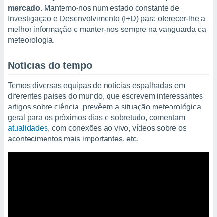
m
mercado
. Mantemo-nos num estado constante de
 recolhidas
Investigação e Desenvolvimento (I+D) para oferecer-lhe a
cookies ou
melhor informação e manter-nos sempre na vanguarda da
, permite-
meteorologia.
ar a nossa
ara
ACEITAR
Notícias do tempo
 fornecer-
E
os de alta
CONTINUAR
Temos diversas equipas de notícias espalhadas em
sem
sto.
diferentes países do mundo, que escrevem interessantes
CONFIGURAÇÕES
artigos sobre ciência, prevêem a situação meteorológica
o botão
geral para os próximos dias e sobretudo, comentam
ontinuar",
atualidades
, com conexões ao vivo, vídeos sobre os
r ao
itando a
acontecimentos mais importantes, etc.
de todos os
óprios ou
parceiros,
rmitem
lisar o
nto no
em como
 um perfil