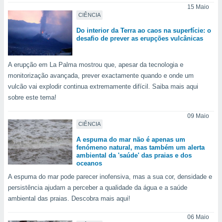
o qual se
15 Maio
CIÊNCIA
ara tal,
 o seu
Do interior da Terra ao caos na superfície: o
to ou opor-
desafio de prever as erupções vulcânicas
essamento
m qualquer
ando em “
A erupção em La Palma mostrou que, apesar da tecnologia e
 ou na
monitorização avançada, prever exactamente quando e onde um
vulcão vai explodir continua extremamente difícil. Saiba mais aqui
 Cookies
sobre este tema!
te.
09 Maio
 nossos
CIÊNCIA
s o
A espuma do mar não é apenas um
fenómeno natural, mas também um alerta
ambiental da 'saúde' das praias e dos
o de
oceanos
A espuma do mar pode parecer inofensiva, mas a sua cor, densidade e
e/ou aceder
persistência ajudam a perceber a qualidade da água e a saúde
ões num
ambiental das praias. Descobra mais aqui!
utilizar
ados para
06 Maio
publicidade,