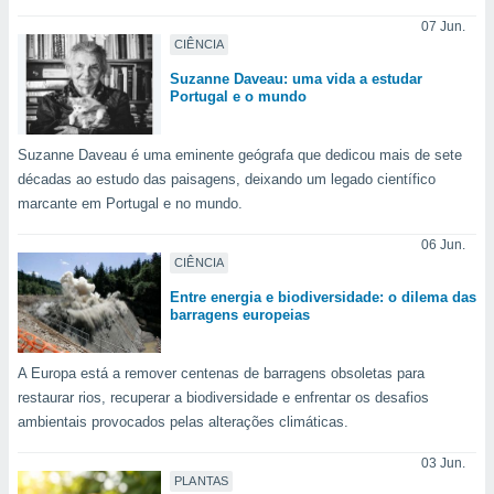
m
 recolhidas
07 Jun.
CIÊNCIA
cookies ou
Suzanne Daveau: uma vida a estudar
, permite-
Portugal e o mundo
ar a nossa
ara
ACEITAR
 fornecer-
Suzanne Daveau é uma eminente geógrafa que dedicou mais de sete
E
os de alta
décadas ao estudo das paisagens, deixando um legado científico
CONTINUAR
sem
marcante em Portugal e no mundo.
sto.
CONFIGURAÇÕES
06 Jun.
o botão
CIÊNCIA
ontinuar",
r ao
Entre energia e biodiversidade: o dilema das
itando a
barragens europeias
de todos os
óprios ou
A Europa está a remover centenas de barragens obsoletas para
parceiros,
rmitem
restaurar rios, recuperar a biodiversidade e enfrentar os desafios
lisar o
ambientais provocados pelas alterações climáticas.
nto no
em como
03 Jun.
 um perfil
PLANTAS