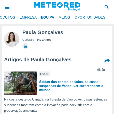
RODUTOS
EMPRESA
EQUIPA
MEIOS
OPORTUNIDADES
de
Paula Gonçalves
 da
Geógrafa -
549 artigos
empo.pt) foi
or
is para
e as
Artigos de Paula Gonçalves
 fornecidas
 qualidade.
r a este
08 Jun.
LAZER
s das
opções:
Saídas dos contos de fadas, as casas
suspensas de Vancouver surpreendem o
ookies e
mundo
 forma
Na costa oeste do Canadá, na floresta de Vancouver, casas esféricas
suspensas mostram como a inovação pode coexistir com a
e digital
da,
preservação ambiental.