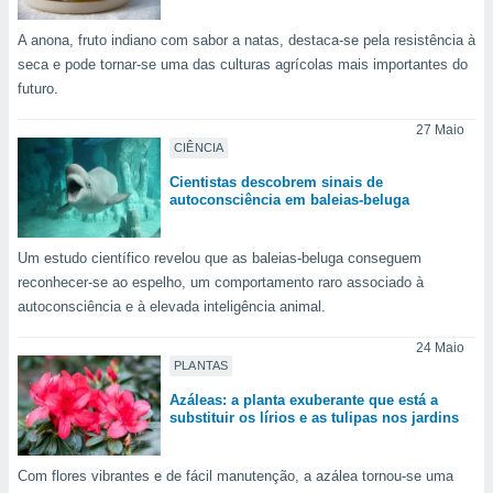
tar a
de cookies,
A anona, fruto indiano com sabor a natas, destaca-se pela resistência à
uar a
seca e pode tornar-se uma das culturas agrícolas mais importantes do
osso site
futuro.
este caso,
lo de que
27 Maio
talaremos
CIÊNCIA
s para
Cientistas descobrem sinais de
a navegação
autoconsciência em baleias-beluga
, mas não
s cookies
ar o
Um estudo científico revelou que as baleias-beluga conseguem
nto ou
reconhecer-se ao espelho, um comportamento raro associado à
ntar
autoconsciência e à elevada inteligência animal.
 ou
24 Maio
dos,
PLANTAS
ssa
Azáleas: a planta exuberante que está a
ublicidade
substituir os lírios e as tulipas nos jardins
ada. Pode
nstalação de
Com flores vibrantes e de fácil manutenção, a azálea tornou-se uma
ceder ao