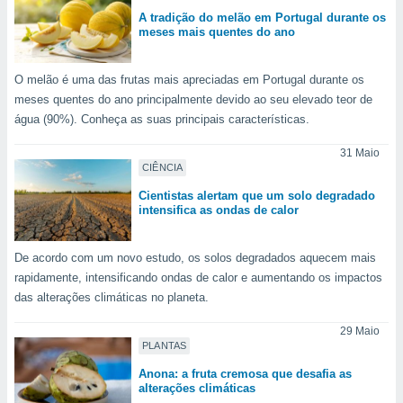
para lhe
A tradição do melão em Portugal durante os
licidade e
meses mais quentes do ano
ados com
esmo. Pode
O melão é uma das frutas mais apreciadas em Portugal durante os
ais
meses quentes do ano principalmente devido ao seu elevado teor de
s na nossa
água (90%). Conheça as suas principais características.
 Cookies
e
u
31 Maio
nto a
CIÊNCIA
omento,
 botão
Cientistas alertam que um solo degradado
intensifica as ondas de calor
de cookies
na parte
nossa
De acordo com um novo estudo, os solos degradados aquecem mais
.
rapidamente, intensificando ondas de calor e aumentando os impactos
IVAMENTE,
das alterações climáticas no planeta.
29 Maio
PLANTAS
as
tes a
Anona: a fruta cremosa que desafia as
alterações climáticas