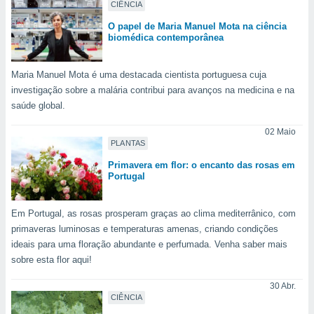
CIÊNCIA
 para
O papel de Maria Manuel Mota na ciência
a, utilizar
biomédica contemporânea
selecionar
Maria Manuel Mota é uma destacada cientista portuguesa cuja
a, criar
personalizar
investigação sobre a malária contribui para avanços na medicina e na
tilizar
saúde global.
selecionar
02 Maio
dos, medir
PLANTAS
nho da
Primavera em flor: o encanto das rosas em
, medir o
Portugal
o dos
r os
Em Portugal, as rosas prosperam graças ao clima mediterrânico, com
ravés de
primaveras luminosas e temperaturas amenas, criando condições
s ou
ideais para uma floração abundante e perfumada. Venha saber mais
s de dados
sobre esta flor aqui!
es fontes,
 e melhorar
30 Abr.
ilizar dados
CIÊNCIA
ara