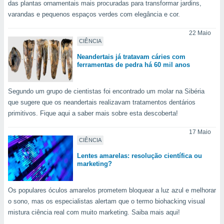
das plantas ornamentais mais procuradas para transformar jardins,
ite através
varandas e pequenos espaços verdes com elegância e cor.
atura,
 botão
22 Maio
CIÊNCIA
Neandertais já tratavam cáries com
nto, nós e
ferramentas de pedra há 60 mil anos
arceiros
cookies,
ores únicos
Segundo um grupo de cientistas foi encontrado um molar na Sibéria
ias
que sugere que os neandertais realizavam tratamentos dentários
s para
primitivos. Fique aqui a saber mais sobre esta descoberta!
 aceder e
dados
17 Maio
ais como a
CIÊNCIA
 este sitio
eços IP e
Lentes amarelas: resolução científica ou
marketing?
ores de
possível
Os populares óculos amarelos prometem bloquear a luz azul e melhorar
es possam
o sono, mas os especialistas alertam que o termo biohacking visual
os seus
oais com
mistura ciência real com muito marketing. Saiba mais aqui!
nteresse