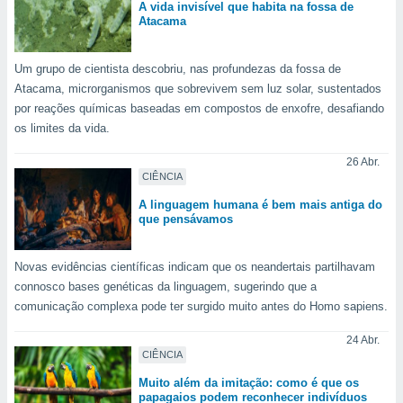
conteúdos.
A vida invisível que habita na fossa de
Atacama
ção
Um grupo de cientista descobriu, nas profundezas da fossa de
ão através
Atacama, microrganismos que sobrevivem sem luz solar, sustentados
de
por reações químicas baseadas em compostos de enxofre, desafiando
,
os limites da vida.
 e
26 Abr.
dos,
CIÊNCIA
publicidade
s, estudos
A linguagem humana é bem mais antiga do
a e
que pensávamos
mento de
Novas evidências científicas indicam que os neandertais partilhavam
ossos 1199
connosco bases genéticas da linguagem, sugerindo que a
eiros
comunicação complexa pode ter surgido muito antes do Homo sapiens.
24 Abr.
CIÊNCIA
Muito além da imitação: como é que os
papagaios podem reconhecer indivíduos