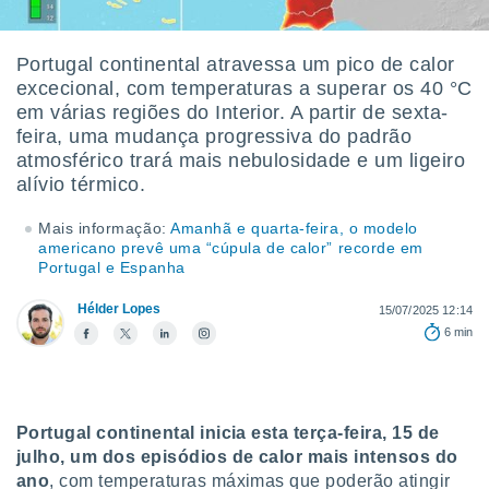
m
 recolhidas
cookies ou
Portugal continental atravessa um pico de calor
excecional, com temperaturas a superar os 40 °C
, permite-
ar a nossa
em várias regiões do Interior. A partir de sexta-
ara
feira, uma mudança progressiva do padrão
ACEITAR
 fornecer-
atmosférico trará mais nebulosidade e um ligeiro
E
os de alta
alívio térmico.
CONTINUAR
sem
sto.
Mais informação:
Amanhã e quarta-feira, o modelo
CONFIGURAÇÕES
o botão
americano prevê uma “cúpula de calor” recorde em
Portugal e Espanha
ontinuar",
r ao
itando a
Hélder Lopes
15/07/2025 12:14
de todos os
6 min
óprios ou
parceiros,
rmitem
lisar o
Portugal continental inicia esta terça-feira, 15 de
nto no
em como
julho, um dos episódios de calor mais intensos do
 um perfil
ano
, com temperaturas máximas que poderão atingir