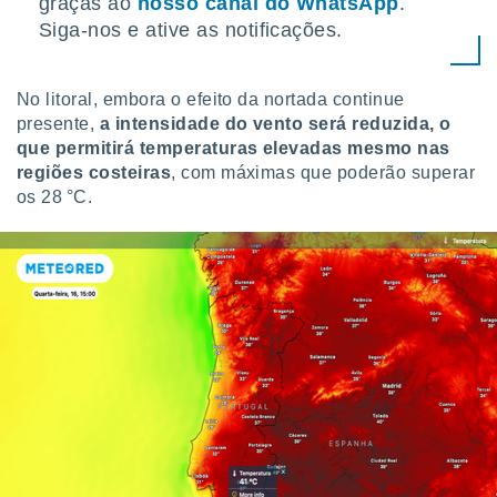
graças ao
nosso canal do WhatsApp
.
ite através
Siga-nos e ative as notificações.
atura,
 botão
No litoral, embora o efeito da nortada continue
presente,
a intensidade do vento será reduzida, o
nto, nós e
que permitirá temperaturas elevadas mesmo nas
arceiros
regiões costeiras
, com máximas que poderão superar
cookies,
os 28 °C.
ores únicos
ias
s para
 aceder e
dados
ais como a
 este sitio
eços IP e
ores de
possível
es possam
os seus
oais com
nteresse