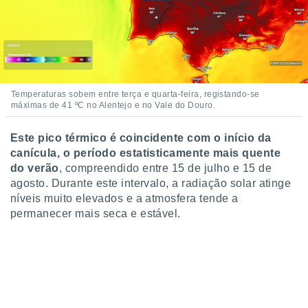
o qual se
ara tal,
 o seu
to ou opor-
essamento
m qualquer
ando em “
Temperaturas sobem entre terça e quarta-feira, registando-se
 ou na
máximas de 41 ºC no Alentejo e no Vale do Douro.
 Cookies
Este pico térmico é coincidente com o início da
te.
canícula, o período estatisticamente mais quente
 nossos
do verão
, compreendido entre 15 de julho e 15 de
agosto. Durante este intervalo, a radiação solar atinge
s o
níveis muito elevados e a atmosfera tende a
permanecer mais seca e estável.
o de
e/ou aceder
ões num
utilizar
ados para
publicidade,