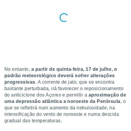
 para
a, utilizar
selecionar
a, criar
personalizar
tilizar
selecionar
dos, medir
nho da
No entanto,
a partir de quinta-feira, 17 de julho, o
, medir o
padrão meteorológico deverá sofrer alterações
o dos
progressivas
. A corrente de jato, que se encontra
r os
bastante perturbada, irá favorecer o reposicionamento
ravés de
do anticiclone dos Açores e permitir a
aproximação de
s ou
uma depressão atlântica a noroeste da Península
, o
s de dados
que se refletirá num aumento da nebulosidade, na
es fontes,
intensificação do vento de noroeste e numa descida
 e melhorar
ilizar dados
gradual das temperaturas.
ara