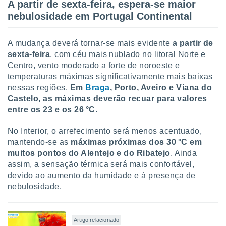
conteúdos.
A partir de sexta-feira, espera-se maior
nebulosidade em Portugal Continental
ção
A mudança deverá tornar-se mais evidente
a
partir de
ão através
sexta-feira
, com céu mais nublado no litoral Norte e
de
,
Centro, vento moderado a forte de noroeste e
 e
temperaturas máximas significativamente mais baixas
nessas regiões.
Em
Braga
, Porto, Aveiro e Viana do
dos,
Castelo, as máximas deverão recuar para valores
publicidade
entre os 23 e os 26
°C
.
s, estudos
a e
No Interior, o arrefecimento será menos acentuado,
mento de
mantendo-se as
máximas próximas dos 30 °C em
muitos pontos do Alentejo e do Ribatejo
. Ainda
ossos 1199
assim, a sensação térmica será mais confortável,
eiros
devido ao aumento da humidade e à presença de
nebulosidade.
Artigo relacionado