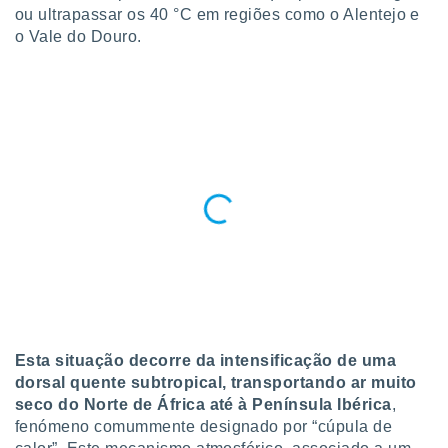
para lhe
ou ultrapassar os 40 °C em regiões como o Alentejo e
licidade e
o Vale do Douro.
ados com
esmo. Pode
ais
s na nossa
 Cookies
e
u
nto a
omento,
 botão
de cookies
na parte
nossa
.
IVAMENTE,
Esta situação decorre da intensificação de uma
dorsal quente subtropical, transportando ar muito
as
seco do Norte de África até à Península Ibérica
,
tes a
fenómeno comummente designado por “cúpula de