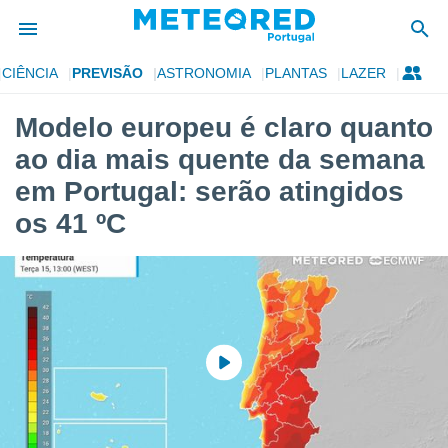
CIÊNCIA
PREVISÃO
ASTRONOMIA
PLANTAS
LAZER
de
Modelo europeu é claro quanto
 da
ao dia mais quente da semana
empo.pt) foi
or
em Portugal: serão atingidos
is para
os 41 ºC
e as
 fornecidas
 qualidade.
r a este
s das
opções:
ookies e
 forma
e digital
da,