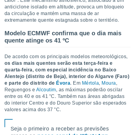
calor”. Este mecanismo atmosférico, associado a um
tar a
anticiclone isolado em altitude, provoca um bloqueio
de cookies,
uar a
da circulação e mantém uma massa de ar
osso site
extremamente quente estagnada sobre o território.
este caso,
lo de que
Modelo ECMWF confirma que o dia mais
talaremos
quente atinge os 41 ºC
s para
a navegação
De acordo com os principais modelos meteorológicos,
, mas não
os dias mais quentes serão esta terça-feira e
s cookies
quarta-feira, com especial incidência no Baixo
ar o
nto ou
Alentejo (distrito de Beja), interior do Algarve (Faro)
ntar
e parte do distrito de
Évora
. Em
Mértola
,
Moura
,
 ou
Reguengos e
Alcoutim
, as máximas poderão oscilar
entre os 40 e os 41 °C. Também nas áreas abrigadas
dos,
do interior Centro e do Douro Superior são esperados
ssa
valores acima dos 37 °C.
ublicidade
ada. Pode
nstalação de
Seja o primeiro a receber as previsões
ceder ao