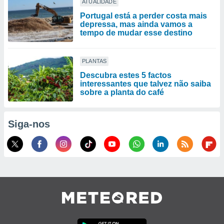
ATUALIDADE
Portugal está a perder costa mais
depressa, mas ainda vamos a
tempo de mudar esse destino
PLANTAS
Descubra estes 5 factos
interessantes que talvez não saiba
sobre a planta do café
Siga-nos