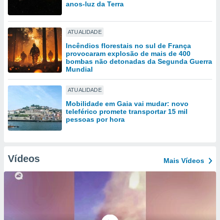
tar a
anos-luz da Terra
de cookies,
uar a
osso site
ATUALIDADE
este caso,
Incêndios florestais no sul de França
lo de que
provocaram explosão de mais de 400
talaremos
bombas não detonadas da Segunda Guerra
Mundial
s para
a navegação
ATUALIDADE
, mas não
Mobilidade em Gaia vai mudar: novo
s cookies
teleférico promete transportar 15 mil
ar o
pessoas por hora
nto ou
ntar
 ou
Vídeos
Mais Vídeos
dos,
ssa
ublicidade
ada. Pode
nstalação de
ceder ao