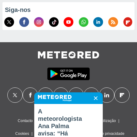
Siga-nos
A
meteorologista
Contacto
Sobre nós
FAQ
Termos de utilização
Ana Palma
avisa: “Há
Cookies
Política de privacidade
Definições de privacidade