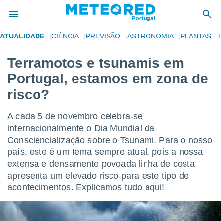
ATUALIDADE
CIÊNCIA
PREVISÃO
ASTRONOMIA
PLANTAS
de
Terramotos e tsunamis em
 da
Portugal, estamos em zona de
empo.pt) foi
or
risco?
is para
e as
A cada 5 de novembro celebra-se
 fornecidas
 qualidade.
internacionalmente o Dia Mundial da
r a este
Consciencialização sobre o Tsunami. Para o nosso
s das
país, este é um tema sempre atual, pois a nossa
opções:
extensa e densamente povoada linha de costa
ookies e
apresenta um elevado risco para este tipo de
 forma
acontecimentos. Explicamos tudo aqui!
e digital
da,