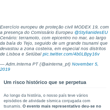
o qual se
ara tal,
 o seu
to ou opor-
essamento
Exercício europeu de proteção civil MODEX 19, com
m qualquer
ando em “
a presença do Comissário Europeu
@StylianidesEU
 ou na
Cenário: terramoto, com epicentro no mar, ao largo
da baía do Tejo, seguido de um grande tsunami que
 Cookies
devastou a zona costeira, em especial nos distritos
te.
de Lisboa e Setúbal
pic.twitter.com/4b0LBpy16v
 nossos
— Adm.Interna PT (@ainterna_pt)
November 5,
2019
s o
o de
Um risco histórico que se perpetua
e/ou aceder
ões num
Ao longo da história, o nosso país teve vários
utilizar
episódios de atividade sísmica conjugada com
ados para
tsunamis.
O evento mais representativo deu-se no
publicidade,