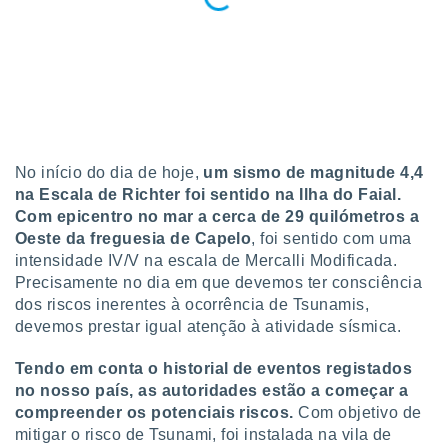
conteúdos.
ção
ão através
de
,
 e
No início do dia de hoje,
um sismo de magnitude 4,4
dos,
na Escala de Richter foi sentido na Ilha do Faial.
publicidade
Com epicentro no mar a cerca de 29 quilómetros a
s, estudos
Oeste da freguesia de Capelo
, foi sentido com uma
a e
intensidade IV/V na escala de Mercalli Modificada.
mento de
Precisamente no dia em que devemos ter consciência
dos riscos inerentes à ocorrência de Tsunamis,
ossos 1199
devemos prestar igual atenção à atividade sísmica.
eiros
Tendo em conta o historial de eventos registados
no nosso país, as autoridades estão a começar a
compreender os potenciais riscos.
Com objetivo de
mitigar o risco de Tsunami, foi instalada na vila de