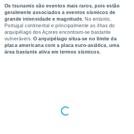
ite através
Os tsunamis são eventos mais raros, pois estão
atura,
geralmente associados a eventos sísmicos de
 botão
grande intensidade e magnitude.
No entanto,
Portugal continental e principalmente as ilhas do
arquipélago dos Açores encontram-se bastante
nto, nós e
vulneráveis.
O arquipélago situa-se no limite da
arceiros
placa americana com a placa euro-asiática, uma
cookies,
área bastante ativa em termos sísmicos.
ores únicos
ias
s para
 aceder e
dados
ais como a
 este sitio
eços IP e
ores de
possível
es possam
os seus
oais com
nteresse