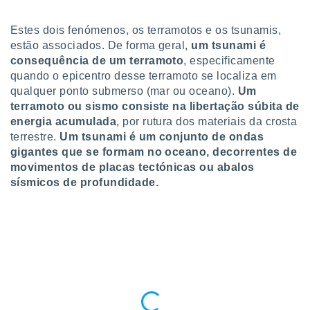
para lhe
licidade e
Estes dois fenómenos, os terramotos e os tsunamis,
ados com
estão associados. De forma geral,
um tsunami é
esmo. Pode
consequência de um terramoto
, especificamente
ais
quando o epicentro desse terramoto se localiza em
s na nossa
qualquer ponto submerso (mar ou oceano).
Um
 Cookies
e
terramoto ou sismo consiste na libertação súbita de
u
energia acumulada
, por rutura dos materiais da crosta
nto a
omento,
terrestre.
Um tsunami é um conjunto de ondas
 botão
gigantes que se formam no oceano, decorrentes de
de cookies
movimentos de placas tectónicas ou abalos
na parte
sísmicos de profundidade.
nossa
.
IVAMENTE,
as
tes a