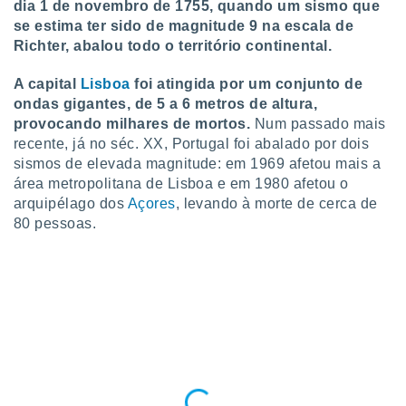
dia 1 de novembro de 1755, quando um sismo que
 para
se estima ter sido de magnitude 9 na escala de
Richter, abalou todo o território continental.
a, utilizar
selecionar
A capital
Lisboa
foi atingida por um conjunto de
a, criar
ondas gigantes, de 5 a 6 metros de altura,
personalizar
provocando milhares de mortos.
Num passado mais
tilizar
recente, já no séc. XX, Portugal foi abalado por dois
selecionar
sismos de elevada magnitude: em 1969 afetou mais a
área metropolitana de Lisboa e em 1980 afetou o
dos, medir
nho da
arquipélago dos
Açores
, levando à morte de cerca de
, medir o
80 pessoas.
o dos
r os
ravés de
s ou
s de dados
es fontes,
 e melhorar
ilizar dados
ara