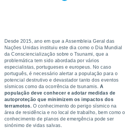
tar a
de cookies,
uar a
osso site
este caso,
lo de que
talaremos
Desde 2015, ano em que a Assembleia Geral das
s para
Nações Unidas instituiu este dia como o Dia Mundial
a navegação
da Consciencialização sobre o Tsunami, que a
, mas não
problemática tem sido abordada por vários
s cookies
especialistas, portugueses e europeus. No caso
ar o
português, é necessário alertar a população para o
nto ou
potencial destrutivo e devastador tanto dos eventos
ntar
 ou
sísmicos como da ocorrência de tsunamis.
A
população deve conhecer e adotar medidas de
dos,
autoproteção que minimizem os impactos dos
ssa
terramotos.
O conhecimento do perigo sísmico na
ublicidade
área de residência e no local de trabalho, bem como o
conhecimento de planos de emergência pode ser
ada. Pode
nstalação de
sinónimo de vidas salvas.
ceder ao