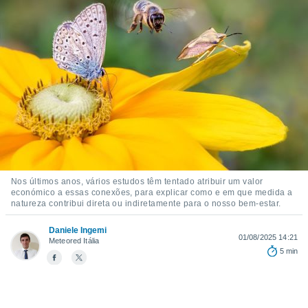
m
 recolhidas
cookies ou
, permite-
ar a nossa
ara
ACEITAR
 fornecer-
E
os de alta
CONTINUAR
sem
sto.
CONFIGURAÇÕES
o botão
ontinuar",
r ao
Nos últimos anos, vários estudos têm tentado atribuir um valor
económico a essas conexões, para explicar como e em que medida a
itando a
natureza contribui direta ou indiretamente para o nosso bem-estar.
de todos os
óprios ou
Daniele Ingemi
parceiros,
01/08/2025 14:21
Meteored Itália
rmitem
5 min
lisar o
nto no
em como
 um perfil