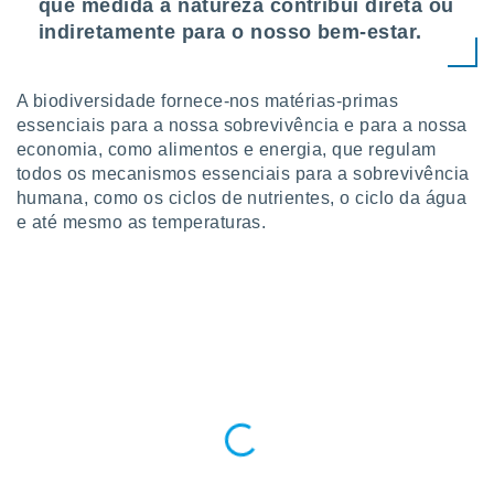
que medida a natureza contribui direta ou
ite através
indiretamente para o nosso bem-estar.
atura,
 botão
A biodiversidade fornece-nos matérias-primas
essenciais para a nossa sobrevivência e para a nossa
nto, nós e
economia, como alimentos e energia, que regulam
arceiros
todos os mecanismos essenciais para a sobrevivência
cookies,
ores únicos
humana, como os ciclos de nutrientes, o ciclo da água
ias
e até mesmo as temperaturas.
s para
 aceder e
dados
ais como a
 este sitio
eços IP e
ores de
possível
es possam
os seus
oais com
nteresse