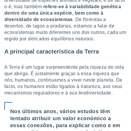
diversidade de espécies animais e vegetais, e de facto
tar a
o é, mas também
refere-se à
variabilidade genética
de cookies,
uar a
dentro de uma única espécie, bem como à
osso site
diversidade de ecossistemas
. De florestas a
este caso,
desertos, de lagos a pradarias, estamos a falar de
lo de que
ecossistemas muito diferentes uns dos outros, cada um
talaremos
regido por delicados equilíbrios naturais.
s para
A principal característica da Terra
a navegação
, mas não
s cookies
A Terra é um lugar surpreendente pela riqueza de vida
ar o
que abriga. É justamente graças a essa riqueza que
nto ou
ntar
nós, humanos, continuamos a viver neste planeta. De
 ou
facto, os humanos estão ligados à natureza, aos seus
mecanismos reguladores e à sua biodiversidade.
dos,
ssa
ublicidade
Nos últimos anos, vários estudos têm
tentado atribuir um valor económico a
ada. Pode
nstalação de
essas conexões, para explicar como e em
ceder ao