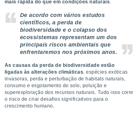
conteúdos.
mais rápida do que em condições naturais
.
De acordo com vários estudos
ção
científicos, a perda de
ão através
biodiversidade e o colapso dos
de
ecossistemas representam um dos
,
principais riscos ambientais que
 e
enfrentaremos nos próximos anos.
dos,
publicidade
As causas da perda de biodiversidade estão
s, estudos
ligadas às alterações climáticas
, espécies exóticas
a e
invasoras, perda e perturbação de habitats naturais,
mento de
consumo e esgotamento do solo, poluição e
superexploração dos recursos naturais. Tudo isso corre
ossos 1199
o risco de criar desafios significativos para o
eiros
crescimento humano.