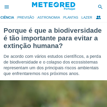
CIÊNCIA
PREVISÃO
ASTRONOMIA
PLANTAS
LAZER
de
Porque é que a biodiversidade
 da
é tão importante para evitar a
empo.pt) foi
or
extinção humana?
is para
e as
De acordo com vários estudos científicos, a perda
 fornecidas
 qualidade.
de biodiversidade e o colapso dos ecossistemas
r a este
representam um dos principais riscos ambientais
s das
que enfrentaremos nos próximos anos.
opções:
ookies e
 forma
e digital
da,