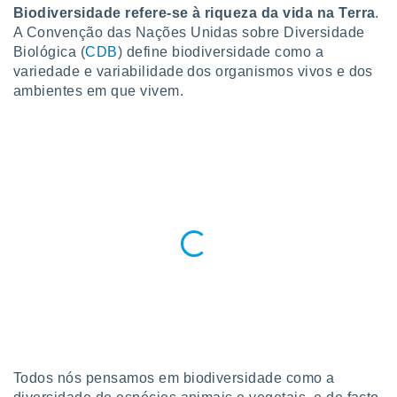
para lhe
Biodiversidade refere-se à riqueza da vida na Terra
.
licidade e
A Convenção das Nações Unidas sobre Diversidade
Biológica (
CDB
) define biodiversidade como a
ados com
variedade e variabilidade dos organismos vivos e dos
esmo. Pode
ais
ambientes em que vivem.
s na nossa
 Cookies
e
u
nto a
omento,
 botão
de cookies
na parte
nossa
.
IVAMENTE,
as
tes a
Todos nós pensamos em biodiversidade como a