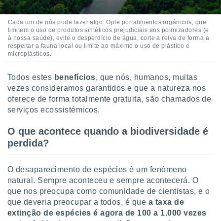
 para
Cada um de nós pode fazer algo. Opte por alimentos orgânicos, que
a, utilizar
limitem o uso de produtos sintéticos prejudiciais aos polinizadores (e
selecionar
à nossa saúde), evite o desperdício de água, corte a relva de forma a
respeitar a fauna local ou limite ao máximo o uso de plástico e
a, criar
microplásticos.
personalizar
tilizar
Todos estes
benefícios
, que nós, humanos, muitas
selecionar
vezes consideramos garantidos e que a natureza nos
oferece de forma totalmente gratuita, são chamados de
dos, medir
nho da
serviços ecossistémicos.
, medir o
o dos
O que acontece quando a biodiversidade é
perdida?
r os
ravés de
s ou
O desaparecimento de espécies é um fenómeno
s de dados
natural. Sempre aconteceu e sempre acontecerá. O
es fontes,
que nos preocupa como comunidade de cientistas, e o
 e melhorar
que deveria preocupar a todos, é que
a taxa de
ilizar dados
ara
extinção de espécies é agora de 100 a 1.000 vezes