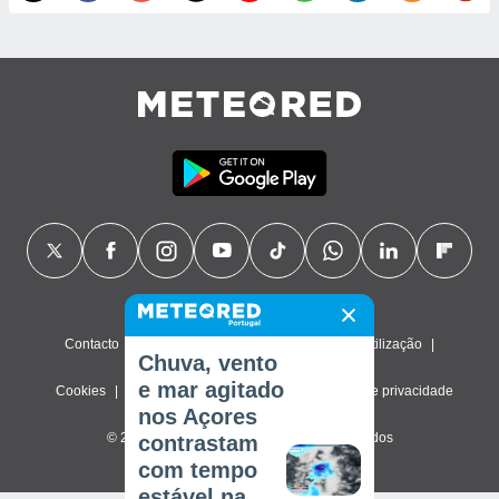
Contacto
Sobre nós
FAQ
Termos de utilização
Chuva, vento
e mar agitado
Cookies
Política de privacidade
Definições de privacidade
nos Açores
© 2026 Meteored. Todos os direitos reservados
contrastam
com tempo
estável na