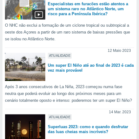
tar a
Especialistas em furacões estão atentos a
de cookies,
um sistema raro no Atlântico Norte, um
uar a
risco para a Península Ibérica?
osso site
este caso,
O NHC não exclui a formação de um ciclone tropical ou subtropical a
lo de que
oeste dos Açores a partir de um raro sistema de baixas pressões que
talaremos
se isolou no Atlântico Norte.
s para
12 Maio 2023
a navegação
ATUALIDADE
, mas não
Um super El Niño até ao final de 2023 é cada
s cookies
vez mais provável
ar o
nto ou
ntar
Após 3 anos consecutivos de La Niña, 2023 começou numa fase
 ou
neutra que poderá evoluir ao longo dos próximos meses para um
cenário totalmente oposto e intenso: poderemos ter um super El Niño?
dos,
ssa
14 Mar. 2023
ublicidade
ATUALIDADE
ada. Pode
Superluas 2023: como e quando desfrutar
nstalação de
das luas cheias mais incríveis?
ceder ao