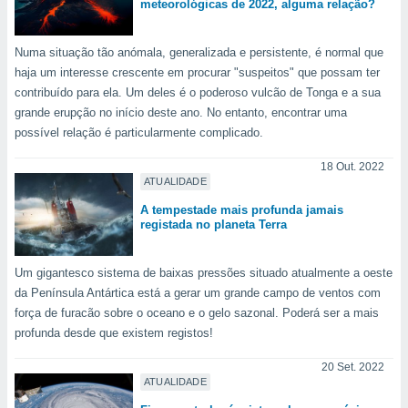
meteorológicas de 2022, alguma relação?
 para
a, utilizar
Numa situação tão anómala, generalizada e persistente, é normal que
selecionar
haja um interesse crescente em procurar "suspeitos" que possam ter
contribuído para ela. Um deles é o poderoso vulcão de Tonga e a sua
a, criar
grande erupção no início deste ano. No entanto, encontrar uma
personalizar
tilizar
possível relação é particularmente complicado.
selecionar
18 Out. 2022
ATUALIDADE
dos, medir
nho da
A tempestade mais profunda jamais
, medir o
registada no planeta Terra
o dos
r os
Um gigantesco sistema de baixas pressões situado atualmente a oeste
ravés de
da Península Antártica está a gerar um grande campo de ventos com
s ou
força de furacão sobre o oceano e o gelo sazonal. Poderá ser a mais
s de dados
profunda desde que existem registos!
es fontes,
 e melhorar
20 Set. 2022
ilizar dados
ATUALIDADE
ara