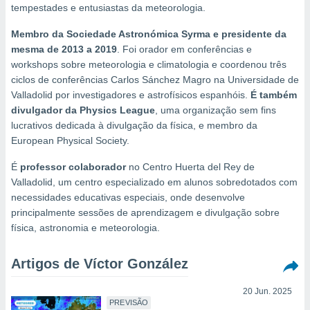
m
tempestades e entusiastas da meteorologia.
 recolhidas
cookies ou
Membro da Sociedade Astronómica Syrma e presidente da
mesma de 2013 a 2019
. Foi orador em conferências e
, permite-
workshops sobre meteorologia e climatologia e coordenou três
ar a nossa
ciclos de conferências Carlos Sánchez Magro na Universidade de
ara
ACEITAR
Valladolid por investigadores e astrofísicos espanhóis.
É também
 fornecer-
E
os de alta
divulgador da Physics League
, uma organização sem fins
CONTINUAR
sem
lucrativos dedicada à divulgação da física, e membro da
sto.
European Physical Society.
CONFIGURAÇÕES
o botão
É
professor colaborador
no Centro Huerta del Rey de
ontinuar",
Valladolid, um centro especializado em alunos sobredotados com
r ao
itando a
necessidades educativas especiais, onde desenvolve
de todos os
principalmente sessões de aprendizagem e divulgação sobre
óprios ou
física, astronomia e meteorologia.
parceiros,
rmitem
Artigos de Víctor González
lisar o
nto no
em como
20 Jun. 2025
 um perfil
PREVISÃO