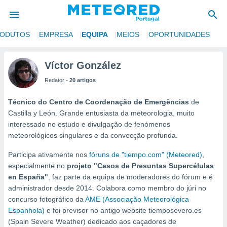
RODUTOS
EMPRESA
EQUIPA
MEIOS
OPORTUNIDADES
de
Víctor González
 da
empo.pt) foi
Redator -
20 artigos
or
is para
Técnico do Centro de Coordenação de Emergências
de
e as
Castilla y León. Grande entusiasta da meteorologia, muito
 fornecidas
interessado no estudo e divulgação de fenómenos
 qualidade.
meteorológicos singulares e da convecção profunda.
r a este
s das
Participa ativamente nos
fóruns de "tiempo.com" (Meteored)
,
opções:
especialmente no
projeto "Casos de Presuntas Supercélulas
en España"
, faz parte da equipa de moderadores do fórum e é
ookies e
 forma
administrador desde 2014. Colabora como membro do júri no
concurso fotográfico da
AME (Associação Meteorológica
Espanhola)
e foi previsor no antigo website tiemposevero.es
e digital
da,
(Spain Severe Weather) dedicado aos caçadores de