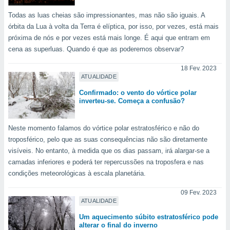
ite através
Todas as luas cheias são impressionantes, mas não são iguais. A
atura,
 botão
órbita da Lua à volta da Terra é elíptica, por isso, por vezes, está mais
próxima de nós e por vezes está mais longe. É aqui que entram em
cena as superluas. Quando é que as poderemos observar?
nto, nós e
18 Fev. 2023
arceiros
ATUALIDADE
cookies,
ores únicos
Confirmado: o vento do vórtice polar
ias
inverteu-se. Começa a confusão?
s para
 aceder e
Neste momento falamos do vórtice polar estratosférico e não do
dados
troposférico, pelo que as suas consequências não são diretamente
ais como a
 este sitio
visíveis. No entanto, à medida que os dias passam, irá alargar-se a
eços IP e
camadas inferiores e poderá ter repercussões na troposfera e nas
ores de
condições meteorológicas à escala planetária.
possível
09 Fev. 2023
es possam
ATUALIDADE
os seus
Um aquecimento súbito estratosférico pode
oais com
alterar o final do inverno
nteresse