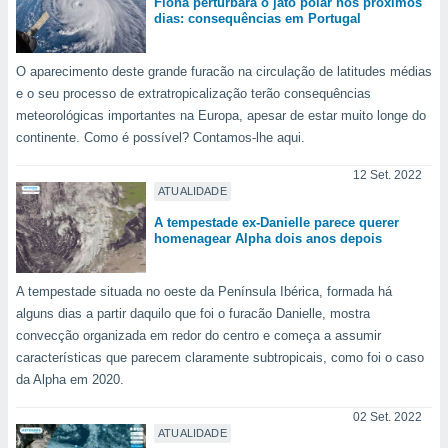
conteúdos.
Fiona perturbará o jato polar nos próximos
dias: consequências em Portugal
ção
O aparecimento deste grande furacão na circulação de latitudes médias
ão através
e o seu processo de extratropicalização terão consequências
de
meteorológicas importantes na Europa, apesar de estar muito longe do
,
continente. Como é possível? Contamos-lhe aqui.
 e
12 Set. 2022
dos,
ATUALIDADE
publicidade
s, estudos
A tempestade ex-Danielle parece querer
homenagear Alpha dois anos depois
a e
mento de
A tempestade situada no oeste da Península Ibérica, formada há
ossos 1199
alguns dias a partir daquilo que foi o furacão Danielle, mostra
eiros
convecção organizada em redor do centro e começa a assumir
características que parecem claramente subtropicais, como foi o caso
da Alpha em 2020.
02 Set. 2022
ATUALIDADE