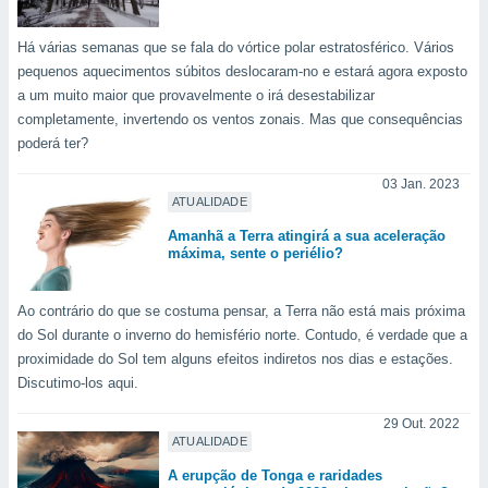
o qual se
ara tal,
Há várias semanas que se fala do vórtice polar estratosférico. Vários
 o seu
pequenos aquecimentos súbitos deslocaram-no e estará agora exposto
to ou opor-
a um muito maior que provavelmente o irá desestabilizar
essamento
m qualquer
completamente, invertendo os ventos zonais. Mas que consequências
ando em “
poderá ter?
 ou na
03 Jan. 2023
 Cookies
ATUALIDADE
te.
Amanhã a Terra atingirá a sua aceleração
máxima, sente o periélio?
 nossos
s o
Ao contrário do que se costuma pensar, a Terra não está mais próxima
do Sol durante o inverno do hemisfério norte. Contudo, é verdade que a
o de
proximidade do Sol tem alguns efeitos indiretos nos dias e estações.
Discutimo-los aqui.
e/ou aceder
ões num
29 Out. 2022
utilizar
ATUALIDADE
ados para
A erupção de Tonga e raridades
publicidade,