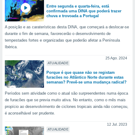
para lhe
Entre segunda e quarta-feira, está
licidade e
confirmada uma DINA que poderá trazer
chuva e trovoada a Portugal
ados com
esmo. Pode
A posição e as caraterísticas desta DINA, que começará a deslocar-se
ais
durante o fim de semana, favorecerão o desenvolvimento de
s na nossa
tempestades fortes e organizadas que poderão afetar a Península
 Cookies
e
Ibérica.
u
nto a
25 Ago. 2024
omento,
ATUALIDADE
 botão
de cookies
Porque é que quase não se registam
na parte
furacões no Atlântico Norte durante estas
nossa
semanas? Prevê-se uma mudança radical?
.
Períodos sem atividade como o atual são surpreendentes numa época
IVAMENTE,
de furacões que se previa muito ativa. No entanto, como o mês mais
propício ao desenvolvimento de ciclones tropicais ainda não começou,
é aconselhável ser prudente.
as
tes a
12 Jul. 2023
ATUALIDADE