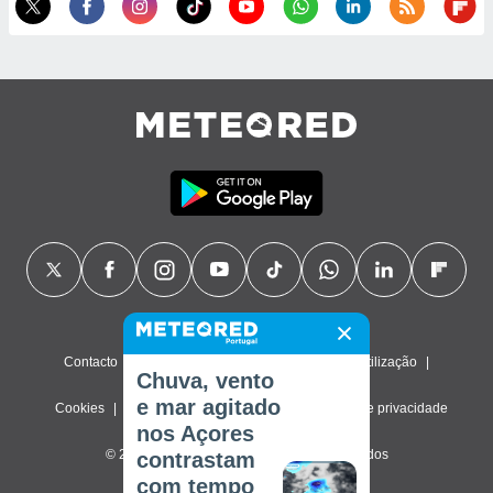
Contacto
Sobre nós
FAQ
Termos de utilização
Chuva, vento
e mar agitado
Cookies
Política de privacidade
Definições de privacidade
nos Açores
© 2026 Meteored. Todos os direitos reservados
contrastam
com tempo