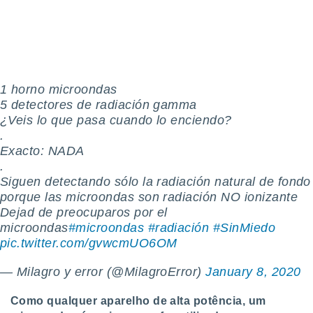
ite através
atura,
 botão
nto, nós e
1 horno microondas
arceiros
5 detectores de radiación gamma
cookies,
¿Veis lo que pasa cuando lo enciendo?
ores únicos
.
ias
Exacto: NADA
s para
 aceder e
.
dados
Siguen detectando sólo la radiación natural de fondo
ais como a
porque las microondas son radiación NO ionizante
 este sitio
Dejad de preocuparos por el
eços IP e
microondas
#microondas
#radiación
#SinMiedo
ores de
pic.twitter.com/gvwcmUO6OM
possível
es possam
— Milagro y error (@MilagroError)
January 8, 2020
os seus
oais com
Como qualquer aparelho de alta potência, um
nteresse