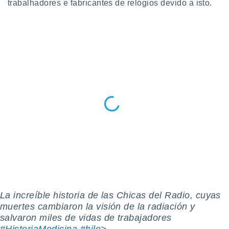
trabalhadores e fabricantes de relógios devido a isto.
 para
a, utilizar
selecionar
a, criar
personalizar
tilizar
selecionar
dos, medir
nho da
, medir o
o dos
r os
ravés de
s ou
s de dados
es fontes,
La increíble historia de las Chicas del Radio, cuyas
 e melhorar
muertes cambiaron la visión de la radiación y
ilizar dados
salvaron miles de vidas de trabajadores
ara