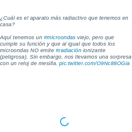
m
 recolhidas
cookies ou
¿Cuál es el aparato más radiactivo que tenemos en
casa?
, permite-
ar a nossa
ara
Aquí tenemos un
#microondas
viejo, pero que
ACEITAR
 fornecer-
cumple su función y que al igual que todos los
E
os de alta
CONTINUAR
microondas NO emite
#radiación
ionizante
sem
(peligrosa). Sin embargo, nos llevamos una sorpresa
sto.
con un reloj de mesilla.
pic.twitter.com/O9Nc88OGia
CONFIGURAÇÕES
o botão
ontinuar",
r ao
itando a
de todos os
óprios ou
parceiros,
rmitem
lisar o
nto no
em como
 um perfil