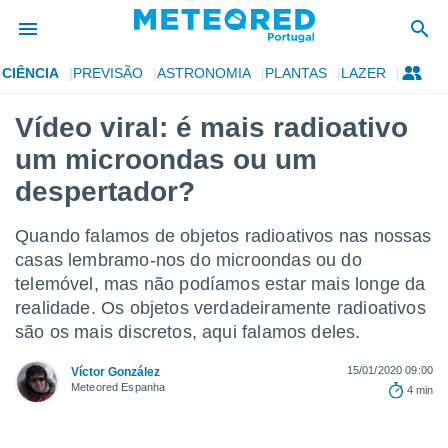
CIÊNCIA
PREVISÃO
ASTRONOMIA
PLANTAS
LAZER
de
Vídeo viral: é mais radioativo
 da
um microondas ou um
empo.pt) foi
or
despertador?
is para
e as
Quando falamos de objetos radioativos nas nossas
 fornecidas
 qualidade.
casas lembramo-nos do microondas ou do
r a este
telemóvel, mas não podíamos estar mais longe da
s das
realidade. Os objetos verdadeiramente radioativos
opções:
são os mais discretos, aqui falamos deles.
ookies e
 forma
15/01/2020 09:00
Víctor González
Meteored Espanha
4 min
e digital
da,