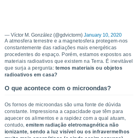
para lhe
licidade e
ados com
esmo. Pode
ais
— Víctor M. González (@gdvictorm)
January 10, 2020
s na nossa
A atmosfera terrestre e a magnetosfera protegem-nos
 Cookies
e
constantemente das radiações mais energéticas
u
procedentes do espaço. Porém, estamos expostos aos
nto a
omento,
materiais radioativos que existem na Terra. É inevitável
 botão
que surja a pergunta:
temos materiais ou objetos
de cookies
radioativos em casa?
na parte
nossa
O que acontece com o microondas?
.
IVAMENTE,
Os fornos de microondas são uma fonte de dúvida
constante. Impressiona a capacidade que têm para
aquecer os alimentos e a rapidez com a qual atuam,
as
contudo,
emitem radiação eletromagnética não
tes a
ionizante, sendo a luz visível ou os infravermelhos