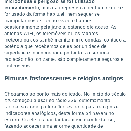
microondas é perigoso se for utilizado
o qual se
indevidamente,
mas não representa nenhum risco se
ara tal,
for usado da forma habitual, nem sequer se
 o seu
manipularmos os controles ou olharmos
to ou opor-
essamento
ocasionalmente pela janela, estando ele aceso. As
m qualquer
antenas WiFi, os telemóveis ou os radares
ando em “
meteorológicos também emitem microondas, contudo a
 ou na
potência que recebemos deles por unidade de
superfície é muito menor e portanto, ao ser uma
 Cookies
radiação não ionizante, são completamente seguros e
te.
inofensivos.
 nossos
Pinturas fosforescentes e relógios antigos
s o
o de
Chegamos ao ponto mais delicado. No início do século
XX começou a usar-se rádio 226, extremamente
radioativo como pintura fluorescente para relógios e
e/ou aceder
ões num
indicadores analógicos, desta forma brilhavam no
utilizar
escuro. Os efeitos não tardaram em manifestar-se,
ados para
fazendo adoecer uma enorme quantidade de
publicidade,