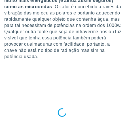
muito mais energéticos (e ainda assim seguros)
tar a
como as microondas
. O calor é concebido através da
de cookies,
uar a
vibração das moléculas polares e portanto aquecendo
osso site
rapidamente qualquer objeto que contenha água, mas
este caso,
para tal necessitam de potências na ordem dos 1000w.
lo de que
Qualquer outra fonte que seja de infravermelhos ou luz
talaremos
visível que tenha essa potência também poderá
provocar queimaduras com facilidade, portanto, a
s para
a navegação
chave não está no tipo de radiação mas sim na
, mas não
potência usada.
s cookies
ar o
nto ou
ntar
 ou
dos,
ssa
ublicidade
ada. Pode
nstalação de
ceder ao