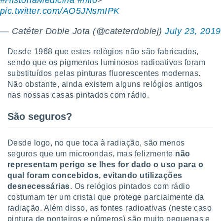
#HistoriaMedicina
#hilo
>
conteúdos.
pic.twitter.com/AO5JNsmIPK
ção
— Catéter Doble Jota (@cateterdoblej)
July 23, 2019
ão através
Desde 1968 que estes relógios não são fabricados,
de
sendo que os pigmentos luminosos radioativos foram
,
 e
substituídos pelas pinturas fluorescentes modernas.
Não obstante, ainda existem alguns relógios antigos
dos,
nas nossas casas pintados com rádio.
publicidade
s, estudos
São seguros?
a e
mento de
Desde logo, no que toca à radiação, são menos
seguros que um microondas, mas felizmente
não
ossos 1199
eiros
representam perigo se lhes for dado o uso para o
qual foram concebidos, evitando utilizações
desnecessárias
. Os relógios pintados com rádio
costumam ter um cristal que protege parcialmente da
radiação. Além disso, as fontes radioativas (neste caso
pintura de ponteiros e números) são muito pequenas e