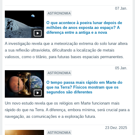
 para
07 Jan.
ASTRONOMIA
a, utilizar
selecionar
O que acontece à poeira lunar depois de
milhões de anos exposta ao espaço? A
a, criar
diferença entre a antiga e a nova
personalizar
A investigação revela que a meteorização extrema do solo lunar altera
tilizar
selecionar
a sua reflexão ultravioleta, dificultando a localização de metais
valiosos, como o titânio, para futuras bases espaciais permanentes.
dos, medir
nho da
05 Jan.
, medir o
ASTRONOMIA
o dos
O tempo passa mais rápido em Marte do
que na Terra? Físicos mostram que os
r os
segundos são diferentes
ravés de
s ou
Um novo estudo revela que os relógios em Marte funcionam mais
s de dados
rápido do que na Terra. A diferença, embora mínima, será crucial para a
es fontes,
navegação, as comunicações e a exploração futura.
 e melhorar
ilizar dados
23 Dez. 2025
ara
ASTRONOMIA