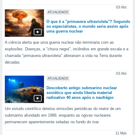
m
 recolhidas
03 Abr.
ATUALIDADE
cookies ou
O que é a "primavera ultravioleta"? Segundo
, permite-
os especialistas, o mundo seria assim após
ar a nossa
uma guerra nuclear
ara
ACEITAR
 fornecer-
A ciência alerta que uma guerra nuclear não terminaria com as
E
os de alta
explosões. Doenças, a "chuva negra", incêndios em grande escala e a
CONTINUAR
sem
chamada "primavera ultravioleta" alterariam a vida na Terra durante
sto.
décadas.
CONFIGURAÇÕES
o botão
03 Abr.
ontinuar",
ATUALIDADE
r ao
itando a
Descoberto antigo submarino nuclear
de todos os
soviético que ainda liberta material
óprios ou
radioativo 40 anos após o naufrágio
parceiros,
rmitem
Um estudo científico detetou emissões periódicas do reator de um
lisar o
submarino afundado em 1989, enquanto as ogivas nucleares
nto no
permanecem aparentemente seladas no fundo do mar.
em como
 um perfil
11 Mar.