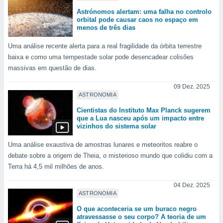
conteúdos.
Astrónomos alertam: uma falha no controlo
orbital pode causar caos no espaço em
ção
menos de três dias
ão através
Uma análise recente alerta para a real fragilidade da órbita terrestre
de
baixa e como uma tempestade solar pode desencadear colisões
,
massivas em questão de dias.
 e
09 Dez. 2025
dos,
ASTRONOMIA
publicidade
Cientistas do Instituto Max Planck sugerem
s, estudos
que a Lua nasceu após um impacto entre
a e
vizinhos do sistema solar
mento de
Uma análise exaustiva de amostras lunares e meteoritos reabre o
ossos 1199
debate sobre a origem de Theia, o misterioso mundo que colidiu com a
eiros
Terra há 4,5 mil milhões de anos.
04 Dez. 2025
ASTRONOMIA
O que aconteceria se um buraco negro
atravessasse o seu corpo? A teoria de um