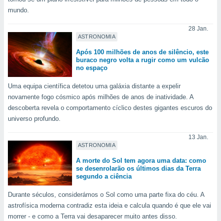
o qual se
mundo.
ara tal,
 o seu
28 Jan.
to ou opor-
ASTRONOMIA
essamento
Após 100 milhões de anos de silêncio, este
m qualquer
buraco negro volta a rugir como um vulcão
ando em “
no espaço
 ou na
Uma equipa científica detetou uma galáxia distante a expelir
 Cookies
novamente fogo cósmico após milhões de anos de inatividade. A
te.
descoberta revela o comportamento cíclico destes gigantes escuros do
universo profundo.
 nossos
13 Jan.
s o
ASTRONOMIA
o de
A morte do Sol tem agora uma data: como
se desenrolarão os últimos dias da Terra
segundo a ciência
e/ou aceder
ões num
Durante séculos, considerámos o Sol como uma parte fixa do céu. A
utilizar
astrofísica moderna contradiz esta ideia e calcula quando é que ele vai
ados para
morrer - e como a Terra vai desaparecer muito antes disso.
publicidade,