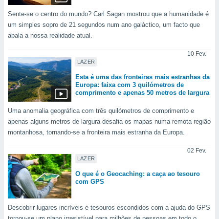
ite através
Sente-se o centro do mundo? Carl Sagan mostrou que a humanidade é
atura,
um simples sopro de 21 segundos num ano galáctico, um facto que
 botão
abala a nossa realidade atual.
10 Fev.
nto, nós e
LAZER
arceiros
Esta é uma das fronteiras mais estranhas da
cookies,
Europa: faixa com 3 quilómetros de
ores únicos
comprimento e apenas 50 metros de largura
ias
s para
Uma anomalia geográfica com três quilómetros de comprimento e
 aceder e
apenas alguns metros de largura desafia os mapas numa remota região
dados
montanhosa, tornando-se a fronteira mais estranha da Europa.
ais como a
 este sitio
02 Fev.
eços IP e
LAZER
ores de
possível
O que é o Geocaching: a caça ao tesouro
com GPS
es possam
os seus
oais com
Descobrir lugares incríveis e tesouros escondidos com a ajuda do GPS
nteresse
tornou-se um plano irresistível para milhões de pessoas em todo o