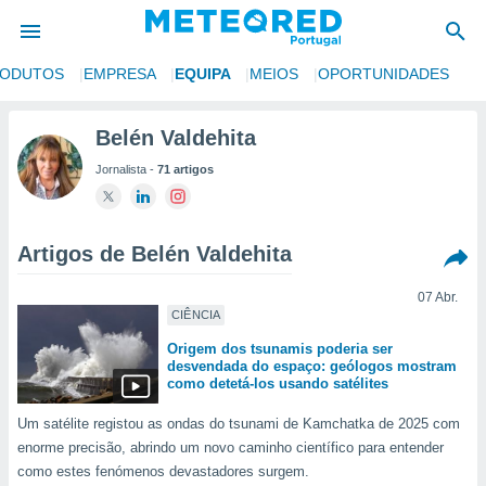
RODUTOS
EMPRESA
EQUIPA
MEIOS
OPORTUNIDADES
de
Belén Valdehita
 da
Jornalista -
71 artigos
empo.pt) foi
or
is para
e as
Artigos de Belén Valdehita
 fornecidas
 qualidade.
r a este
07 Abr.
CIÊNCIA
s das
opções:
Origem dos tsunamis poderia ser
desvendada do espaço: geólogos mostram
ookies e
como detetá-los usando satélites
 forma
Um satélite registou as ondas do tsunami de Kamchatka de 2025 com
enorme precisão, abrindo um novo caminho científico para entender
e digital
da,
como estes fenómenos devastadores surgem.