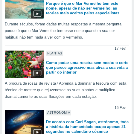
tar a
Porque é que o Mar Vermelho tem este
de cookies,
nome, apesar de não ser vermelho: as
uar a
teorias mais aceites pelos especialistas
osso site
Durante séculos, foram dadas muitas respostas à mesma pergunta:
este caso,
lo de que
porque é que o Mar Vermelho tem esse nome quando a sua cor
talaremos
habitual não tem nada a ver com o vermelho.
s para
17 Fev.
a navegação
PLANTAS
, mas não
Como podar uma roseira sem medo: o corte
s cookies
que parece agressivo mas ativa a sua vida a
ar o
partir do interior
nto ou
ntar
À procura de rosas de revista? Aprenda a dominar a tesoura com esta
 ou
técnica de mestre que rejuvenesce as suas plantas e multiplica
dramaticamente as suas florações em cada estação.
dos,
ssa
15 Fev.
ublicidade
ASTRONOMIA
ada. Pode
De acordo com Carl Sagan, astrónomo, toda
nstalação de
a história da humanidade ocupa apenas 21
segundos no calendário cósmico
ceder ao