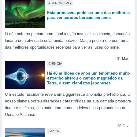
para lhe
ASTRONOMIA
licidade e
Esta primavera pode ser uma das melhores
para ver auroras boreais em anos
ados com
esmo. Pode
ais
O céu noturno prepara uma combinação invulgar: equinócio, escuridão
s na nossa
lunar e uma atividade solar ainda notável. Março poderá oferecer uma
 Cookies
e
das melhores oportunidades recentes para ver as luzes do norte.
u
nto a
01 Mar.
omento,
CIÊNCIA
 botão
de cookies
Há 40 milhões de anos um fenómeno muito
na parte
estranho alterou o campo magnético da
Terra, dizem cientistas japoneses
nossa
.
Um estudo fascinante revela uma gigantesca anomalia pré-histórica. O
IVAMENTE,
nosso planeta sofreu alterações catastróficas na sua camada protetora
durante milénios, deixando uma marca indelével nas profundezas do
Oceano Atlântico.
as
tes a
28 Fev.
LAZER