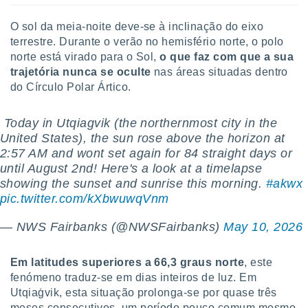
ite através
atura,
O sol da meia-noite deve-se à inclinação do eixo
 botão
terrestre. Durante o verão no hemisfério norte, o polo
norte está virado para o Sol,
o que faz com que a sua
trajetória nunca se oculte
nas áreas situadas dentro
nto, nós e
do Círculo Polar Ártico.
arceiros
cookies,
️ Today in Utqiagvik (the northernmost city in the
ores únicos
ias
United States), the sun rose above the horizon at
s para
2:57 AM and wont set again for 84 straight days or
 aceder e
until August 2nd! Here's a look at a timelapse
dados
showing the sunset and sunrise this morning.
#akwx
ais como a
pic.twitter.com/kXbwuwqVnm
 este sitio
eços IP e
— NWS Fairbanks (@NWSFairbanks)
May 10, 2026
ores de
possível
Em latitudes superiores a 66,3 graus norte
, este
es possam
fenómeno traduz-se em dias inteiros de luz. Em
os seus
oais com
Utqiaġvik, esta situação prolonga-se por quase três
nteresse
meses consecutivos, um período pouco comum mesmo