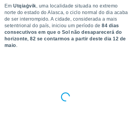
para lhe
Em
Utqiaġvik
, uma localidade situada no extremo
licidade e
norte do estado do Alasca, o ciclo normal do dia acaba
de ser interrompido. A cidade, considerada a mais
ados com
esmo. Pode
setentrional do país, iniciou um período de
84 dias
ais
consecutivos em que o Sol não desaparecerá do
s na nossa
horizonte, 82 se contarmos a partir deste dia 12 de
 Cookies
e
maio
.
u
nto a
omento,
 botão
de cookies
na parte
nossa
.
IVAMENTE,
as
tes a