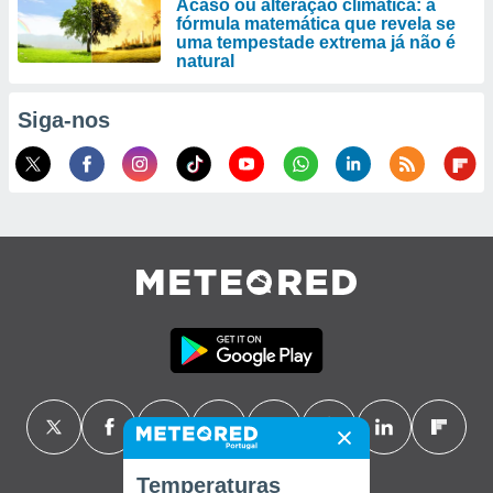
Acaso ou alteração climática: a
fórmula matemática que revela se
uma tempestade extrema já não é
natural
Siga-nos
Temperaturas