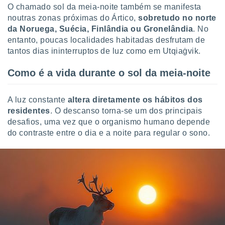
 para
O chamado sol da meia-noite também se manifesta
noutras zonas próximas do Ártico,
sobretudo no norte
a, utilizar
da Noruega, Suécia, Finlândia ou Gronelândia
. No
selecionar
entanto, poucas localidades habitadas desfrutam de
tantos dias ininterruptos de luz como em Utqiaġvik.
a, criar
personalizar
Como é a vida durante o sol da meia-noite
tilizar
selecionar
A luz constante
altera diretamente os hábitos dos
dos, medir
residentes
. O descanso torna-se um dos principais
nho da
, medir o
desafios, uma vez que o organismo humano depende
o dos
do contraste entre o dia e a noite para regular o sono.
r os
ravés de
s ou
s de dados
es fontes,
 e melhorar
ilizar dados
ara