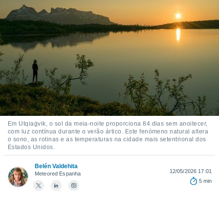
m
 recolhidas
cookies ou
, permite-
ar a nossa
ara
ACEITAR
 fornecer-
E
os de alta
CONTINUAR
sem
sto.
CONFIGURAÇÕES
o botão
ontinuar",
Em Utqiaġvik, o sol da meia-noite proporciona 84 dias sem anoitecer,
r ao
com luz contínua durante o verão ártico. Este fenómeno natural altera
itando a
o sono, as rotinas e as temperaturas na cidade mais setentrional dos
Estados Unidos.
de todos os
óprios ou
parceiros,
Belén Valdehita
12/05/2026 17:01
Meteored Espanha
rmitem
5 min
lisar o
nto no
em como
 um perfil