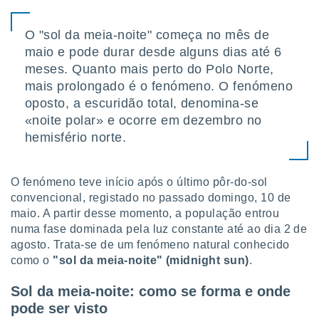
tar a
de cookies,
uar a
O "sol da meia-noite" começa no mês de
osso site
maio e pode durar desde alguns dias até 6
este caso,
meses. Quanto mais perto do Polo Norte,
lo de que
mais prolongado é o fenómeno. O fenómeno
talaremos
oposto, a escuridão total, denomina-se
s para
«noite polar» e ocorre em dezembro no
a navegação
hemisfério norte.
, mas não
s cookies
ar o
nto ou
O fenómeno teve início após o último pôr-do-sol
ntar
convencional, registado no passado domingo, 10 de
 ou
maio. A partir desse momento, a população entrou
numa fase dominada pela luz constante até ao dia 2 de
dos,
agosto. Trata-se de um fenómeno natural conhecido
ssa
como o
"sol da meia-noite" (midnight sun)
.
ublicidade
ada. Pode
Sol da meia-noite: como se forma e onde
nstalação de
pode ser visto
ceder ao