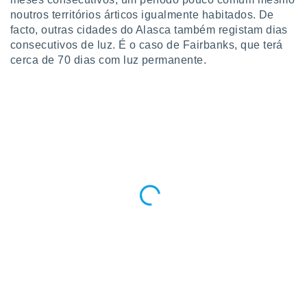
o qual se
noutros territórios árticos igualmente habitados. De
ara tal,
facto, outras cidades do Alasca também registam dias
 o seu
consecutivos de luz. É o caso de Fairbanks, que terá
to ou opor-
cerca de 70 dias com luz permanente.
essamento
m qualquer
ando em “
 ou na
 Cookies
te.
 nossos
s o
o de
e/ou aceder
ões num
utilizar
ados para
publicidade,