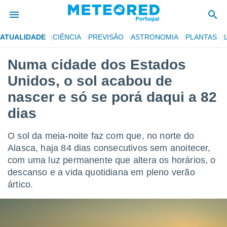
ATUALIDADE
CIÊNCIA
PREVISÃO
ASTRONOMIA
PLANTAS
de
Numa cidade dos Estados
 da
Unidos, o sol acabou de
empo.pt) foi
or
nascer e só se porá daqui a 82
is para
dias
e as
 fornecidas
 qualidade.
O sol da meia-noite faz com que, no norte do
r a este
Alasca, haja 84 dias consecutivos sem anoitecer,
s das
opções:
com uma luz permanente que altera os horários, o
descanso e a vida quotidiana em pleno verão
ookies e
ártico.
 forma
e digital
da,