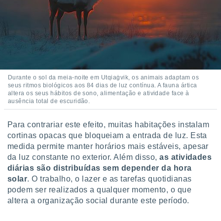
conteúdos.
ção
ão através
de
,
 e
Durante o sol da meia-noite em Utqiaġvik, os animais adaptam os
seus ritmos biológicos aos 84 dias de luz contínua. A fauna ártica
dos,
altera os seus hábitos de sono, alimentação e atividade face à
publicidade
ausência total de escuridão.
s, estudos
a e
Para contrariar este efeito, muitas habitações instalam
mento de
cortinas opacas que bloqueiam a entrada de luz. Esta
medida permite manter horários mais estáveis, apesar
ossos 1199
da luz constante no exterior. Além disso,
as atividades
eiros
diárias são distribuídas sem depender da hora
solar
. O trabalho, o lazer e as tarefas quotidianas
podem ser realizados a qualquer momento, o que
altera a organização social durante este período.