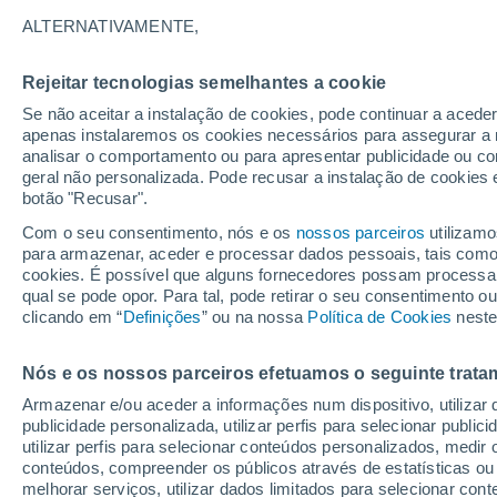
ALTERNATIVAMENTE,
À medida que as alterações climáticas
as tempestades e as marés altas avan
Rejeitar tecnologias semelhantes a cookie
equipa de investigadores. Descubra ma
Se não aceitar a instalação de cookies, pode continuar a acede
apenas instalaremos os cookies necessários para assegurar a 
analisar o comportamento ou para apresentar publicidade ou co
Joana Campos
08/0
geral não personalizada. Pode recusar a instalação de cookies 
botão "Recusar".
Com o seu consentimento, nós e os
nossos parceiros
utilizamo
para armazenar, aceder e processar dados pessoais, tais como a
cookies. É possível que alguns fornecedores possam processa
qual se pode opor. Para tal, pode retirar o seu consentimento 
clicando em “
Definições
” ou na nossa
Política de Cookies
neste
Nós e os nossos parceiros efetuamos o seguinte trata
Armazenar e/ou aceder a informações num dispositivo, utilizar da
publicidade personalizada, utilizar perfis para selecionar public
utilizar perfis para selecionar conteúdos personalizados, med
conteúdos, compreender os públicos através de estatísticas ou
melhorar serviços, utilizar dados limitados para selecionar cont