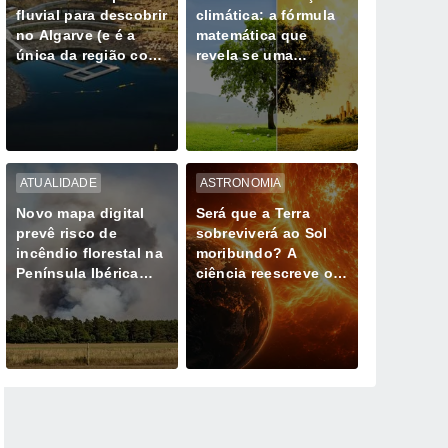
fluvial para descobrir
climática: a fórmula
no Algarve (e é a
matemática que
única da região com
revela se uma
Bandeira Azul)
tempestade extrema
já não é natural
ATUALIDADE
ASTRONOMIA
Novo mapa digital
Será que a Terra
prevê risco de
sobreviverá ao Sol
incêndio florestal na
moribundo? A
Península Ibérica
ciência reescreve o
durante ondas de
último dia do nosso
calor
planeta