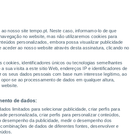
 se tornam mais vincadas, o nível do mar,
çam mais para o interior, afirma uma
is aqui!
r ao nosso site tempo.pt. Neste caso, informamo-lo de que
navegação no website, mas não utilizaremos cookies para
nteúdos personalizados, embora possa visualizar publicidade
8/2020 11:20
4 min
e aceder ao nosso website através desta assinatura, clicando no
s cookies, identificadores únicos ou tecnologias semelhantes
 sua visita a este sitio Web, endereços IP e identificadores de
r os seus dados pessoais com base num interesse legítimo, ao
ou opor-se ao processamento de dados em qualquer altura,
 website.
mento de dados:
dos limitados para selecionar publicidade, criar perfis para
idade personalizada, criar perfis para personalizar conteúdos,
ir o desempenho da publicidade, medir o desempenho dos
 combinações de dados de diferentes fontes, desenvolver e
eúdos.