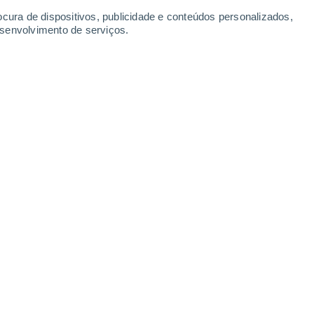
ocura de dispositivos, publicidade e conteúdos personalizados,
esenvolvimento de serviços.
m a Virgínia e a Carolina do Norte nos Estados Unidos, e partes
cas elevam os níveis dos oceanos em
tas alertam, há muito tempo, que muitas
anentemente submersas.
a que o nível dos oceanos aumenta,
s e marés altas serão capazes de chegar