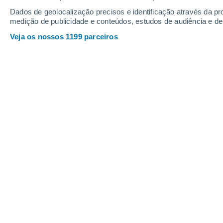
Dados de geolocalização precisos e identificação através da pr
medição de publicidade e conteúdos, estudos de audiência e d
Veja os nossos 1199 parceiros
Bangladesh, está particularmente em risco, juntamente co
de França, Alemanha, Índia e China.
À medida que as alterações climáti
alguns locais do mundo
, os cientis
zonas costeiras baixas ficarão perm
Um novo estudo constata que
à medid
fortes tempestades costeiras, onda