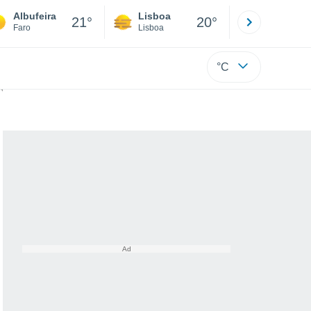
Albufeira
Lisboa
Porto
21°
20°
Faro
Lisboa
Porto
°C