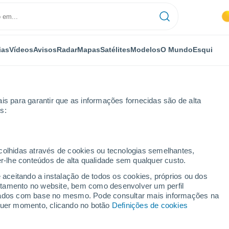
ias
Vídeos
Avisos
Radar
Mapas
Satélites
Modelos
O Mundo
Esqui
NOMIA
PLANTAS
LAZER
is para garantir que as informações fornecidas são de alta
s:
ecolhidas através de cookies ou tecnologias semelhantes,
er-lhe conteúdos de alta qualidade sem qualquer custo.
 mar ameaça milhões, para além das linhas de costa
e aceitando a instalação de todos os cookies, próprios ou dos
rtamento no website, bem como desenvolver um perfil
lizados com base no mesmo. Pode consultar mais informações na
mar ameaça milhões, para
lquer momento, clicando no botão
Definições de cookies
sta