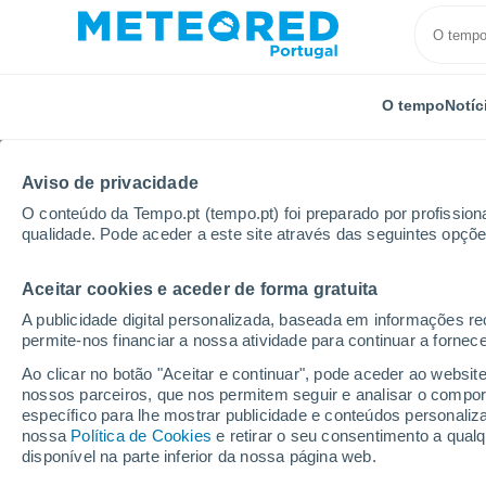
O tempo
Notíc
TODOS
ATUALIDADE
CIÊNCIA
PREVISÃO
ASTRO
Aviso de privacidade
O conteúdo da Tempo.pt (tempo.pt) foi preparado por profissiona
qualidade. Pode aceder a este site através das seguintes opçõe
Aceitar cookies e aceder de forma gratuita
A publicidade digital personalizada, baseada em informações r
permite-nos financiar a nossa atividade para continuar a fornec
Início
Notícias
Atualidade
A subida do nível do
Ao clicar no botão "Aceitar e continuar", pode aceder ao websit
nossos parceiros, que nos permitem seguir e analisar o compo
específico para lhe mostrar publicidade e conteúdos persona
A subida do nível do 
nossa
Política de Cookies
e retirar o seu consentimento a qua
disponível na parte inferior da nossa página web.
além das linhas de co