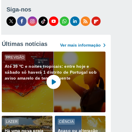
Siga-nos
Últimas notícias
Ver mais informaçāo
PREVISÃO
Até 39 ºC e noites tropicais: entre hoje e
sábado só haverá 1 distrito de Portugal sob
aviso amarelo de tempo quente
LAZER
CIÊNCIA
Há uma nova praia
Acaso ou alteração