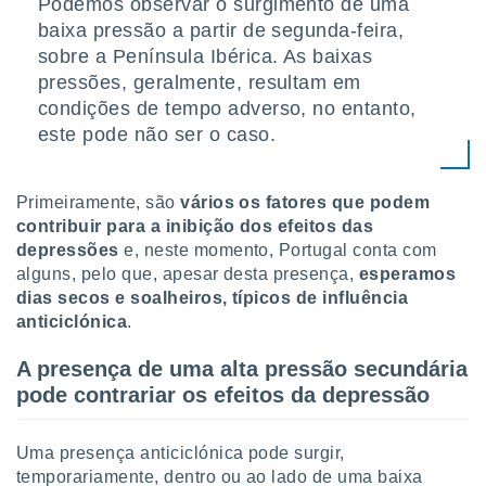
Podemos observar o surgimento de uma
tar a
de cookies,
baixa pressão a partir de segunda-feira,
uar a
sobre a Península Ibérica. As baixas
osso site
pressões, geralmente, resultam em
este caso,
condições de tempo adverso, no entanto,
lo de que
talaremos
este pode não ser o caso.
s para
a navegação
Primeiramente, são
vários os fatores que podem
, mas não
contribuir para a inibição dos efeitos das
s cookies
depressões
e, neste momento, Portugal conta com
ar o
alguns, pelo que, apesar desta presença,
esperamos
nto ou
ntar
dias secos e soalheiros, típicos de influência
 ou
anticiclónica
.
dos,
A presença de uma alta pressão secundária
ssa
pode contrariar os efeitos da depressão
ublicidade
ada. Pode
Uma presença anticiclónica pode surgir,
nstalação de
temporariamente, dentro ou ao lado de uma baixa
ceder ao