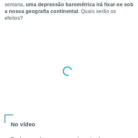
para lhe
semana,
uma depressão barométrica irá fixar-se sob
licidade e
a nossa geografia continental
. Quais serão os
efeitos?
ados com
esmo. Pode
ais
s na nossa
 Cookies
e
u
nto a
omento,
 botão
de cookies
na parte
nossa
.
IVAMENTE,
as
No vídeo
tes a