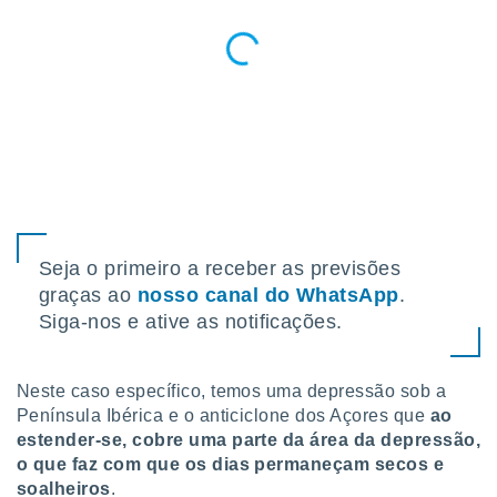
 para
a, utilizar
selecionar
a, criar
personalizar
tilizar
selecionar
dos, medir
nho da
Seja o primeiro a receber as previsões
, medir o
o dos
graças ao
nosso canal do WhatsApp
.
Siga-nos e ative as notificações.
r os
ravés de
s ou
Neste caso específico, temos uma depressão sob a
s de dados
es fontes,
Península Ibérica e o anticiclone dos Açores que
ao
 e melhorar
estender-se, cobre uma parte da área da depressão,
ilizar dados
o que faz com que os dias permaneçam secos e
ara
soalheiros
.