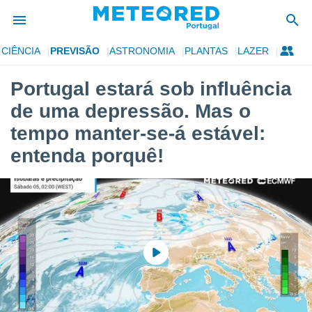
CIÊNCIA
PREVISÃO
ASTRONOMIA
PLANTAS
LAZER
de
Portugal estará sob influência
 da
de uma depressão. Mas o
empo.pt) foi
or
tempo manter-se-á estável:
is para
entenda porquê!
e as
 fornecidas
 qualidade.
r a este
s das
opções:
ookies e
 forma
e digital
da,