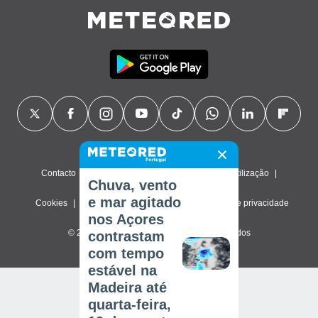
Contacto
Sobre nós
FAQ
Termos de utilização
Chuva, vento
e mar agitado
Cookies
Política de privacidade
Definições de privacidade
nos Açores
© 2026 Meteored. Todos os direitos reservados
contrastam
com tempo
estável na
Madeira até
quarta-feira,