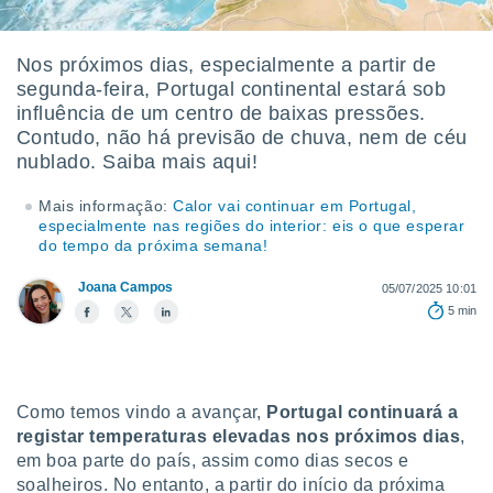
m
 recolhidas
cookies ou
Nos próximos dias, especialmente a partir de
segunda-feira, Portugal continental estará sob
, permite-
ar a nossa
influência de um centro de baixas pressões.
ara
Contudo, não há previsão de chuva, nem de céu
ACEITAR
 fornecer-
nublado. Saiba mais aqui!
E
os de alta
CONTINUAR
sem
Mais informação:
Calor vai continuar em Portugal,
sto.
especialmente nas regiões do interior: eis o que esperar
CONFIGURAÇÕES
do tempo da próxima semana!
o botão
ontinuar",
Joana Campos
05/07/2025 10:01
r ao
itando a
5 min
de todos os
óprios ou
parceiros,
rmitem
Como temos vindo a avançar,
Portugal continuará a
lisar o
registar temperaturas elevadas nos próximos dias
,
nto no
em como
em boa parte do país, assim como dias secos e
 um perfil
soalheiros. No entanto, a partir do início da próxima