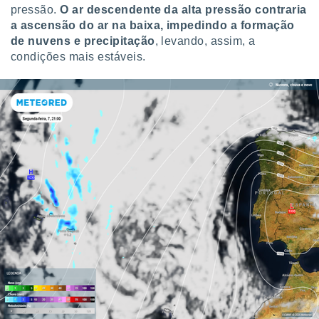
pressão.
O ar descendente da alta pressão contraria
ite através
atura,
a ascensão do ar na baixa, impedindo a formação
 botão
de nuvens e precipitação
, levando, assim, a
condições mais estáveis.
nto, nós e
arceiros
cookies,
ores únicos
ias
s para
 aceder e
dados
ais como a
 este sitio
eços IP e
ores de
possível
es possam
os seus
oais com
nteresse