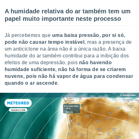
conteúdos.
A humidade relativa do ar também tem um
ção
papel muito importante neste processo
ão através
de
Já percebemos que
uma baixa pressão, por si só,
,
pode não causar tempo instável
, mas a presença de
 e
um anticiclone na área não é a única razão. A baixa
humidade do ar também contribui para a inibição dos
dos,
efeitos de uma depressão, pois
não havendo
publicidade
s, estudos
humidade suficiente, não há forma de se criarem
a e
nuvens, pois não há vapor de água para condensar
mento de
quando o ar ascende
.
ossos 1199
eiros