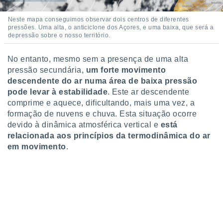
o qual se
ara tal,
Neste mapa conseguimos observar dois centros de diferentes
 o seu
pressões. Uma alta, o anticiclone dos Açores, e uma baixa, que será a
to ou opor-
depressão sobre o nosso território.
essamento
m qualquer
No entanto, mesmo sem a presença de uma alta
ando em “
pressão secundária,
um forte movimento
 ou na
descendente do ar
numa área de baixa pressão
pode levar à estabilidade
. Este ar descendente
 Cookies
te.
comprime e aquece, dificultando, mais uma vez, a
formação de nuvens e chuva. Esta situação ocorre
 nossos
devido à dinâmica atmosférica vertical e
está
relacionada aos princípios da termodinâmica do ar
s o
em movimento
.
o de
e/ou aceder
ões num
utilizar
ados para
publicidade,