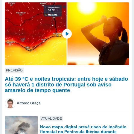
para lhe
licidade e
ados com
esmo. Pode
ais
s na nossa
 Cookies
e
u
nto a
omento,
 botão
de cookies
PREVISÃO
na parte
Até 39 ºC e noites tropicais: entre hoje e sábado
nossa
só haverá 1 distrito de Portugal sob aviso
.
amarelo de tempo quente
IVAMENTE,
Alfredo Graça
as
ATUALIDADE
tes a
Novo mapa digital prevê risco de incêndio
florestal na Península Ibérica durante