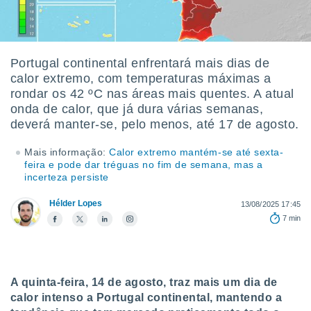
m
 recolhidas
cookies ou
, permite-
Portugal continental enfrentará mais dias de
ar a nossa
calor extremo, com temperaturas máximas a
ara
ACEITAR
rondar os 42 ºC nas áreas mais quentes. A atual
 fornecer-
E
onda de calor, que já dura várias semanas,
os de alta
CONTINUAR
sem
deverá manter-se, pelo menos, até 17 de agosto.
sto.
CONFIGURAÇÕES
Mais informação:
Calor extremo mantém-se até sexta-
o botão
feira e pode dar tréguas no fim de semana, mas a
ontinuar",
incerteza persiste
r ao
itando a
Hélder Lopes
13/08/2025 17:45
de todos os
7 min
óprios ou
parceiros,
rmitem
lisar o
nto no
A quinta-feira, 14 de agosto, traz mais um dia de
em como
calor intenso a Portugal continental, mantendo a
 um perfil