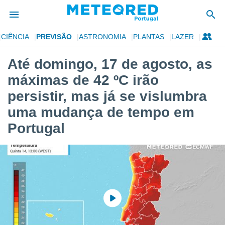
CIÊNCIA
PREVISÃO
ASTRONOMIA
PLANTAS
LAZER
de
Até domingo, 17 de agosto, as
 da
máximas de 42 ºC irão
empo.pt) foi
or
persistir, mas já se vislumbra
is para
uma mudança de tempo em
e as
 fornecidas
Portugal
 qualidade.
r a este
s das
opções:
ookies e
 forma
e digital
da,