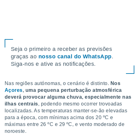
 para
a, utilizar
selecionar
a, criar
personalizar
tilizar
Seja o primeiro a receber as previsões
selecionar
graças ao
nosso canal do WhatsApp
.
dos, medir
Siga-nos e ative as notificações.
nho da
, medir o
o dos
Nas regiões autónomas, o cenário é distinto.
Nos
Açores
, uma pequena perturbação atmosférica
r os
deverá provocar alguma chuva, especialmente nas
ravés de
ilhas centrais
, podendo mesmo ocorrer trovoadas
s ou
s de dados
localizadas. As temperaturas manter-se-ão elevadas
es fontes,
para a época, com mínimas acima dos 20 ºC e
 e melhorar
máximas entre 26 ºC e 29 ºC, e vento moderado de
ilizar dados
noroeste.
ara