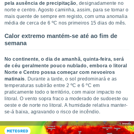
tar a
pela ausência de precipitação
, designadamente no
de cookies,
norte e centro. Agosto caminha, assim, para se tornar o
uar a
mais quente de sempre em registo, com uma anomalia
osso site
média de cerca de 6 ºC nos primeiros 15 dias do mês.
este caso,
lo de que
Calor extremo mantém-se até ao fim de
talaremos
semana
s para
a navegação
, mas não
No continente, o dia de amanhã, quinta-feira, será
s cookies
de céu geralmente pouco nublado, embora o litoral
ar o
Norte e Centro possa começar com nevoeiros
nto ou
matinais
. Durante a tarde, o sol predominará e as
ntar
temperaturas subirão entre 2 ºC e 6 ºC em
 ou
praticamente todo o território, com maior impacto no
dos,
litoral. O vento sopra fraco a moderado de sudoeste ou
ssa
oeste e de norte no litoral. A humidade relativa manter-
ublicidade
se-á baixa, agravando o risco de incêndio.
ada. Pode
nstalação de
ceder ao