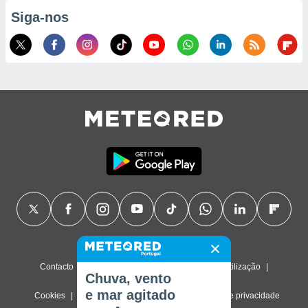
Siga-nos
Contacto
Sobre nós
FAQ
Termos de utilização
Chuva, vento
e mar agitado
Cookies
Política de privacidade
Definições de privacidade