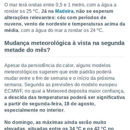
conteúdos.
O mar terá ondas entre 0,5 e 1 metro, com a água a
rondar os 25 ºC.
Já na
Madeira
, não se esperam
ção
alterações relevantes: céu com períodos de
nuvens, vento de nordeste e temperaturas acima da
ão através
média
, com a água do mar a rondar os 24 ºC.
de
,
Mudança meteorológica à vista na segunda
 e
metade do mês?
dos,
publicidade
s, estudos
Apesar da persistência do calor, alguns modelos
a e
meteorológicos sugerem que este padrão poderá
mento de
mudar entre o fim de semana e o início da próxima
semana. Segundo as previsões do modelo europeu
ossos 1199
ECMWF, no qual a Meteored deposita maior confiança,
eiros
a descida das temperaturas poderá ser significativa
a partir de segunda-feira, 18 de agosto,
especialmente no interior
.
No domingo, as máximas ainda serão muito
elevadas, situadas entre os 34 ºC e os 42 ºC no