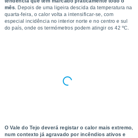
tendência que tem marcado praticamente todo o
para lhe
mês
. Depois de uma ligeira descida da temperatura na
licidade e
quarta-feira, o calor volta a intensificar-se, com
ados com
especial incidência no interior norte e no centro e sul
esmo. Pode
do país, onde os termómetros podem atingir os 42 ºC.
ais
s na nossa
 Cookies
e
u
nto a
omento,
 botão
de cookies
na parte
nossa
.
IVAMENTE,
as
tes a
O Vale do Tejo deverá registar o calor mais extremo,
num contexto já agravado por incêndios ativos e