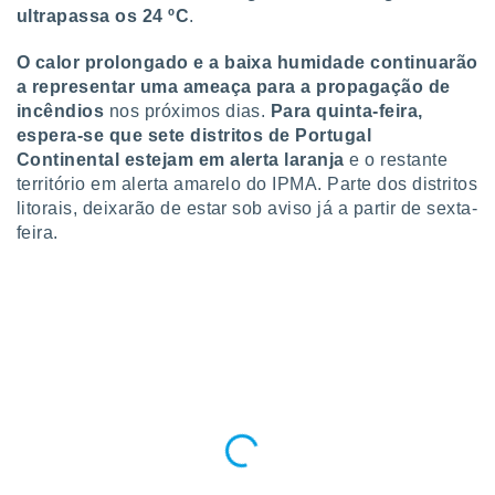
ultrapassa os 24 ºC
.
o qual se
ara tal,
 o seu
O calor prolongado e a baixa humidade continuarão
to ou opor-
a representar uma ameaça para a propagação de
essamento
incêndios
nos próximos dias.
Para quinta-feira,
m qualquer
espera-se que sete distritos de Portugal
ando em “
Continental estejam em alerta laranja
e o restante
 ou na
território em alerta amarelo do IPMA. Parte dos distritos
 Cookies
litorais, deixarão de estar sob aviso já a partir de sexta-
te.
feira.
 nossos
s o
o de
e/ou aceder
ões num
utilizar
ados para
publicidade,