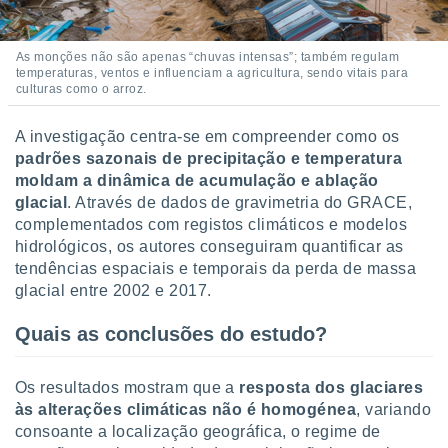
ite através
atura,
 botão
As monções não são apenas “chuvas intensas”; também regulam
temperaturas, ventos e influenciam a agricultura, sendo vitais para
culturas como o arroz.
nto, nós e
A investigação centra-se em compreender como os
arceiros
padrões sazonais de precipitação e temperatura
cookies,
ores únicos
moldam a dinâmica de acumulação e ablação
ias
glacial
. Através de dados de gravimetria do GRACE,
s para
complementados com registos climáticos e modelos
 aceder e
hidrológicos, os autores conseguiram quantificar as
dados
tendências espaciais e temporais da perda de massa
ais como a
glacial entre 2002 e 2017.
 este sitio
eços IP e
ores de
Quais as conclusões do estudo?
possível
es possam
Os resultados mostram que a
resposta dos glaciares
os seus
às alterações climáticas não é homogénea
, variando
oais com
consoante a localização geográfica, o regime de
nteresse