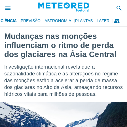
CIÊNCIA
PREVISÃO
ASTRONOMIA
PLANTAS
LAZER
de
Mudanças nas monções
 da
influenciam o ritmo de perda
empo.pt) foi
or
dos glaciares na Ásia Central
is para
e as
Investigação internacional revela que a
 fornecidas
 qualidade.
sazonalidade climática e as alterações no regime
r a este
das monções estão a acelerar a perda de massa
s das
dos glaciares no Alto da Ásia, ameaçando recursos
opções:
hídricos vitais para milhões de pessoas.
ookies e
 forma
e digital
da,