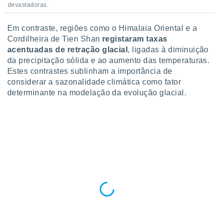
conteúdos.
devastadoras.
ção
Em contraste, regiões como o Himalaia Oriental e a
Cordilheira de Tien Shan
registaram taxas
ão através
acentuadas de retração glacial
, ligadas à diminuição
de
da precipitação sólida e ao aumento das temperaturas.
,
Estes contrastes sublinham a importância de
 e
considerar a sazonalidade climática como fator
dos,
determinante na modelação da evolução glacial.
publicidade
s, estudos
a e
mento de
ossos 1199
eiros