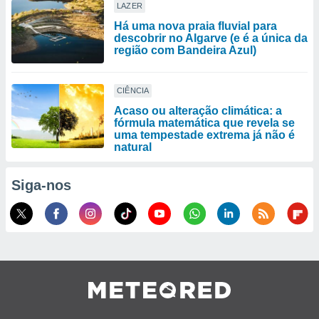
LAZER
Há uma nova praia fluvial para
descobrir no Algarve (e é a única da
região com Bandeira Azul)
CIÊNCIA
Acaso ou alteração climática: a
fórmula matemática que revela se
uma tempestade extrema já não é
natural
Siga-nos