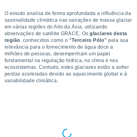
para lhe
licidade e
O estudo analisa de forma aprofundada a influência da
ados com
sazonalidade climática nas variações de massa glaciar
esmo. Pode
em várias regiões do Alto da Ásia, utilizando
ais
observações de satélite GRACE. Os
glaciares desta
s na nossa
região
, conhecidos como o
“Terceiro Pólo”
pela sua
 Cookies
e
relevância para o fornecimento de água doce a
u
milhões de pessoas, desempenham um papel
nto a
omento,
fundamental na regulação hídrica, no clima e nos
 botão
ecossistemas. Contudo, estes glaciares estão a sofrer
de cookies
perdas aceleradas devido ao aquecimento global e à
na parte
variabilidade climática.
nossa
.
IVAMENTE,
as
tes a