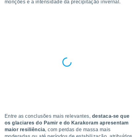
monções e a intensidade da precipitação invernal.
o qual se
ara tal,
 o seu
to ou opor-
essamento
m qualquer
ando em “
 ou na
 Cookies
te.
 nossos
s o
o de
e/ou aceder
Entre as conclusões mais relevantes,
destaca-se que
ões num
os glaciares do Pamir e do Karakoram apresentam
utilizar
ados para
maior resiliência
, com perdas de massa mais
publicidade,
moderadas ou até períodos de estabilização, atribuídos