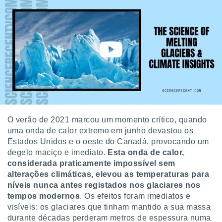
conteúdos.
ção
ão através
de
,
 e
dos,
publicidade
s, estudos
O verão de 2021 marcou um momento crítico, quando
a e
mento de
uma onda de calor extremo em junho devastou os
Estados Unidos e o oeste do Canadá, provocando um
degelo maciço e imediato.
Esta onda de calor,
ossos 1199
considerada praticamente impossível sem
eiros
alterações climáticas, elevou as temperaturas para
níveis nunca antes registados nos glaciares nos
tempos modernos
. Os efeitos foram imediatos e
visíveis: os glaciares que tinham mantido a sua massa
durante décadas perderam metros de espessura numa