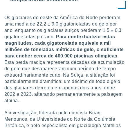
ite através
atura,
 botão
Os glaciares do oeste da América do Norte perderam
uma média de 22,2 ± 9,0 gigatoneladas de gelo por
ano, enquanto os glaciares suíços perderam 1,5 ± 0,3
nto, nós e
gigatoneladas por ano.
Para contextualizar estas
arceiros
magnitudes, cada gigatonelada equivale a mil
cookies,
milhões de toneladas métricas de gelo, o suficiente
ores únicos
para encher cerca de 400.000 piscinas olímpicas
.
ias
Esta perda maciça representa décadas de acumulação
s para
 aceder e
de gelo que desapareceram num período de tempo
dados
extraordinariamente curto. Na Suíça, a situação foi
ais como a
particularmente dramática: um décimo de todo o gelo
 este sitio
dos glaciares derreteu em apenas dois anos, entre
eços IP e
2022 e 2023, alterando permanentemente a paisagem
ores de
alpina.
possível
es possam
A investigação, liderada pelo cientista Brian
os seus
Menounos, da Universidade do Norte da Colúmbia
oais com
Britânica, e pelo especialista em glaciologia Matthias
nteresse