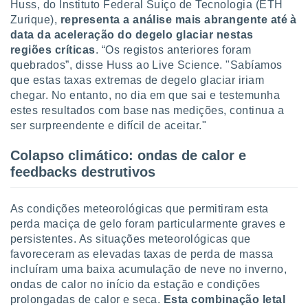
Huss, do Instituto Federal Suíço de Tecnologia (ETH
o qual se
Zurique),
representa a análise mais abrangente até à
ara tal,
data da aceleração do degelo glaciar nestas
 o seu
to ou opor-
regiões críticas
. “Os registos anteriores foram
essamento
quebrados”, disse Huss ao Live Science. "Sabíamos
m qualquer
que estas taxas extremas de degelo glaciar iriam
ando em “
chegar. No entanto, no dia em que sai e testemunha
 ou na
estes resultados com base nas medições, continua a
ser surpreendente e difícil de aceitar."
 Cookies
te.
Colapso climático: ondas de calor e
 nossos
feedbacks destrutivos
s o
As condições meteorológicas que permitiram esta
o de
perda maciça de gelo foram particularmente graves e
persistentes. As situações meteorológicas que
e/ou aceder
favoreceram as elevadas taxas de perda de massa
ões num
incluíram uma baixa acumulação de neve no inverno,
utilizar
ondas de calor no início da estação e condições
ados para
prolongadas de calor e seca.
Esta combinação letal
publicidade,