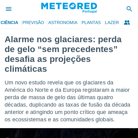
CIÊNCIA
PREVISÃO
ASTRONOMIA
PLANTAS
LAZER
de
Alarme nos glaciares: perda
 da
de gelo “sem precedentes”
empo.pt) foi
or
desafia as projeções
is para
climáticas
e as
 fornecidas
 qualidade.
Um novo estudo revela que os glaciares da
r a este
América do Norte e da Europa registaram a maior
s das
opções:
perda de massa de gelo das últimas quatro
décadas, duplicando as taxas de fusão da década
ookies e
anterior e atingindo um ponto crítico que ameaça
 forma
os ecossistemas e as comunidades globais.
e digital
da,