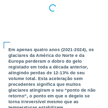
tar a
de cookies,
uar a
osso site
este caso,
lo de que
talaremos
s para
a navegação
, mas não
Em apenas quatro anos (2021-2024), os
s cookies
glaciares da América do Norte e da
ar o
Europa perderam o dobro do gelo
nto ou
ntar
registado em toda a década anterior,
 ou
atingindo perdas de 12-13% do seu
volume total. Esta aceleração sem
dos,
ssa
precedentes significa que muitos
ublicidade
glaciares atingiram o seu “ponto de não
retorno”, o ponto em que o degelo se
ada. Pode
torna irreversível mesmo que as
nstalação de
ceder ao
temperaturas estabilizem.