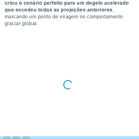
criou o cenário perfeito para um degelo acelerado
 para
que excedeu todas as projeções anteriores
,
a, utilizar
marcando um ponto de viragem no comportamento
selecionar
glaciar global.
a, criar
personalizar
tilizar
selecionar
dos, medir
nho da
, medir o
o dos
r os
ravés de
s ou
s de dados
es fontes,
 e melhorar
ilizar dados
ara