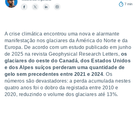
para lhe
7 min
licidade e
ados com
esmo. Pode
ais
A crise climática encontrou uma nova e alarmante
s na nossa
manifestação nos glaciares da América do Norte e da
 Cookies
e
Europa. De acordo com um estudo publicado em junho
u
de 2025 na revista Geophysical Research Letters,
os
nto a
omento,
glaciares do oeste do Canadá, dos Estados Unidos
 botão
e dos Alpes suíços perderam uma quantidade de
de cookies
gelo sem precedentes entre 2021 e 2024
. Os
na parte
números são devastadores: a perda acumulada nestes
nossa
quatro anos foi o dobro da registada entre 2010 e
.
2020, reduzindo o volume dos glaciares até 13%.
IVAMENTE,
as
tes a