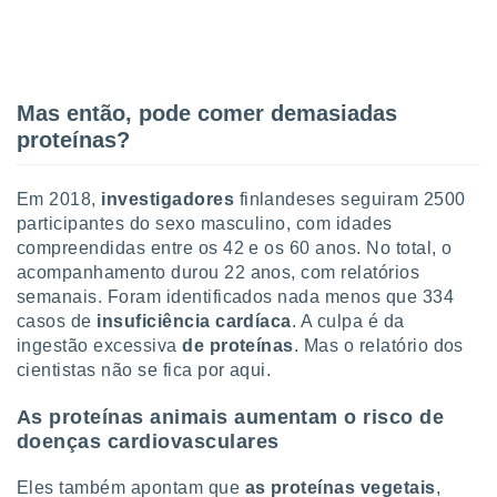
tar a
de cookies,
uar a
osso site
este caso,
Mas então, pode comer demasiadas
lo de que
talaremos
proteínas?
s para
a navegação
Em 2018,
investigadores
finlandeses seguiram 2500
, mas não
participantes do sexo masculino, com idades
s cookies
compreendidas entre os 42 e os 60 anos. No total, o
ar o
acompanhamento durou 22 anos, com relatórios
nto ou
semanais. Foram identificados nada menos que 334
ntar
casos de
insuficiência cardíaca
. A culpa é da
 ou
ingestão excessiva
de proteínas
. Mas o relatório dos
dos,
cientistas não se fica por aqui.
ssa
ublicidade
As proteínas animais aumentam o risco de
doenças cardiovasculares
ada. Pode
nstalação de
Eles também apontam que
as proteínas vegetais
,
ceder ao