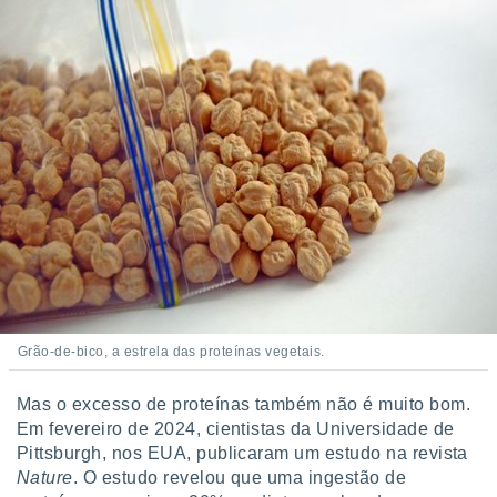
 para
a, utilizar
selecionar
a, criar
personalizar
tilizar
selecionar
dos, medir
nho da
, medir o
o dos
r os
ravés de
Grão-de-bico, a estrela das proteínas vegetais.
s ou
s de dados
Mas o excesso de proteínas também não é muito bom.
es fontes,
Em fevereiro de 2024, cientistas da Universidade de
 e melhorar
Pittsburgh, nos EUA, publicaram um estudo na revista
ilizar dados
Nature
. O estudo revelou que uma ingestão de
ara