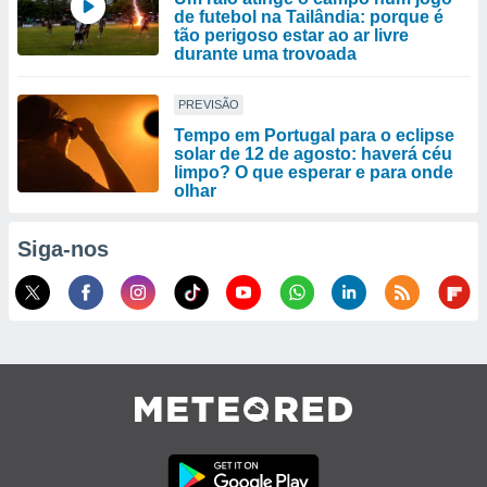
de futebol na Tailândia: porque é
tão perigoso estar ao ar livre
durante uma trovoada
PREVISÃO
Tempo em Portugal para o eclipse
solar de 12 de agosto: haverá céu
limpo? O que esperar e para onde
olhar
Siga-nos