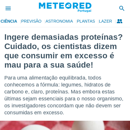
CIÊNCIA
PREVISÃO
ASTRONOMIA
PLANTAS
LAZER
de
Ingere demasiadas proteínas?
 da
Cuidado, os cientistas dizem
empo.pt) foi
or
que consumir em excesso é
is para
mau para a sua saúde!
e as
 fornecidas
 qualidade.
Para uma alimentação equilibrada, todos
r a este
conhecemos a fórmula: legumes, hidratos de
s das
opções:
carbono e, claro, proteínas. Mas embora estas
últimas sejam essenciais para o nosso organismo,
ookies e
os investigadores concordam que não devem ser
 forma
consumidas em excesso.
e digital
da,