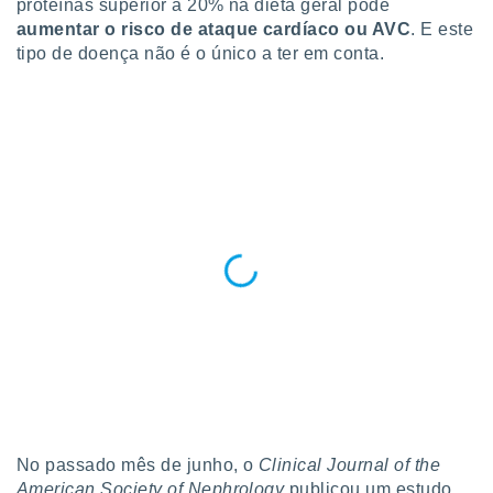
conteúdos.
proteínas superior a 20% na dieta geral pode
aumentar o risco de ataque cardíaco ou AVC
. E este
tipo de doença não é o único a ter em conta.
ção
ão através
de
,
 e
dos,
publicidade
s, estudos
a e
mento de
ossos 1199
eiros
No passado mês de junho, o
Clinical Journal of the
American Society of Nephrology
publicou um estudo