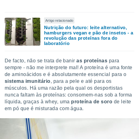
o qual se
ara tal,
 o seu
Artigo relacionado
to ou opor-
Nutrição do futuro: leite alternativo,
essamento
hamburgers vegan e pão de insetos - a
m qualquer
revolução das proteínas fora do
ando em “
laboratório
 ou na
 Cookies
De facto, não se trata de banir
as proteínas
para
te.
sempre - não me interprete mal! A proteína é uma fonte
de aminoácidos e é absolutamente essencial para o
 nossos
sistema imunitário
, para a pele e até para os
s o
músculos. Há uma razão pela qual os desportistas
nunca faltam às proteínas: consomem-nas sob a forma
o de
líquida, graças à whey, uma
proteína de soro
de leite
em pó que é misturada com água.
e/ou aceder
ões num
utilizar
ados para
publicidade,