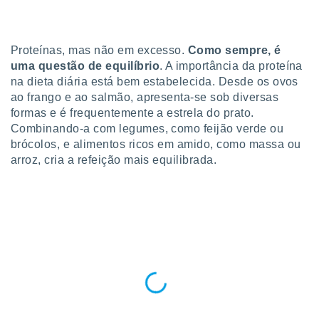
para lhe
licidade e
ados com
Proteínas, mas não em excesso.
Como sempre, é
esmo. Pode
uma questão de equilíbrio
. A importância da proteína
ais
na dieta diária está bem estabelecida. Desde os ovos
s na nossa
ao frango e ao salmão, apresenta-se sob diversas
 Cookies
e
formas e é frequentemente a estrela do prato.
u
nto a
Combinando-a com legumes, como feijão verde ou
omento,
brócolos, e alimentos ricos em amido, como massa ou
 botão
arroz, cria a refeição mais equilibrada.
de cookies
na parte
nossa
.
IVAMENTE,
as
tes a