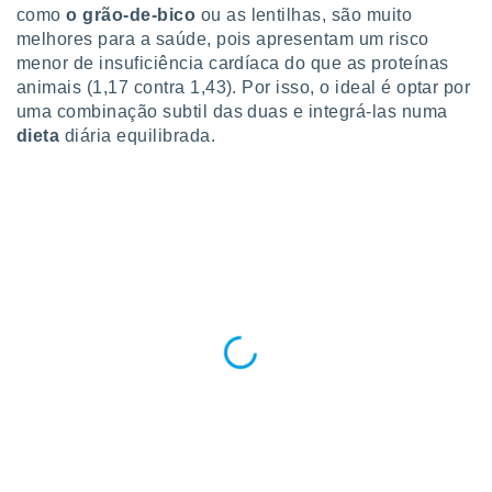
como
o grão-de-bico
ou as lentilhas, são muito
ite através
atura,
melhores para a saúde, pois apresentam um risco
 botão
menor de insuficiência cardíaca do que as proteínas
animais (1,17 contra 1,43). Por isso, o ideal é optar por
uma combinação subtil das duas e integrá-las numa
nto, nós e
dieta
diária equilibrada.
arceiros
cookies,
ores únicos
ias
s para
 aceder e
dados
ais como a
 este sitio
eços IP e
ores de
possível
es possam
os seus
oais com
nteresse