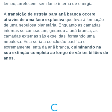
ite através
tempo, arrefecem, sem fonte interna de energia.
atura,
 botão
A
transição de estrela para anã branca ocorre
através de uma fase explosiva
que leva à formação
de uma nebulosa planetária. Enquanto as camadas
nto, nós e
internas se compactam, gerando a anã branca, as
arceiros
camadas externas são expelidas, formando uma
cookies,
nebulosa. Esta seria a conclusão pacífica e
ores únicos
extremamente lenta da anã branca,
culminando na
ias
sua extinção completa ao longo de vários biliões de
s para
anos
.
 aceder e
dados
ais como a
 este sitio
eços IP e
ores de
possível
es possam
os seus
oais com
nteresse