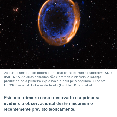
As duas camadas de poeira e gás que caracterizam a supernova SNR
0509-67.5. As duas camadas são claramente visíveis: a laranja
produzida pela primeira explosão e a azul pela segunda. Crédito:
ESO/P. Das et al. Estrelas de fundo (Hubble): K. Noll et al.
Este
é o primeiro caso observado e a primeira
evidência observacional deste mecanismo
recentemente previsto teoricamente.