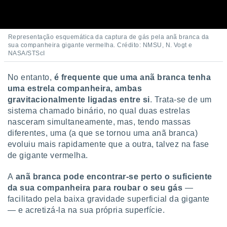
 para
a, utilizar
selecionar
Representação esquemática da captura de gás pela anã branca da
sua companheira gigante vermelha. Crédito: NMSU, N. Vogt e
NASA/STScI
a, criar
personalizar
tilizar
No entanto,
é frequente que uma anã branca tenha
selecionar
uma estrela companheira, ambas
gravitacionalmente ligadas entre si
. Trata-se de um
dos, medir
sistema chamado binário, no qual duas estrelas
nho da
nasceram simultaneamente, mas, tendo massas
, medir o
o dos
diferentes, uma (a que se tornou uma anã branca)
evoluiu mais rapidamente que a outra, talvez na fase
r os
de gigante vermelha.
ravés de
s ou
A
anã branca pode encontrar-se perto o suficiente
s de dados
da sua companheira para roubar o seu gás
—
es fontes,
facilitado pela baixa gravidade superficial da gigante
 e melhorar
ilizar dados
— e acretizá-la na sua própria superfície.
ara