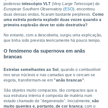
tar a
poderoso
telescópio VLT
(
Very Large Telescope
) do
de cookies,
European Southern Observatory
(
ESO
), encontrou
uar a
duas dessas ondas, ficaram bastante perplexos.
Como
osso site
uma estrela poderia explodir duas vezes quando a
este caso,
lo de que
primeira explosão deve ter sido destrutiva?
talaremos
No entanto, com a descoberta, surgiu uma explicação,
s para
que tinha sido prevista teoricamente há pouco tempo.
a navegação
, mas não
O fenómeno da supernova em anãs
s cookies
brancas
ar o
nto ou
ntar
Estrelas semelhantes ao Sol
, quando o combustível
 ou
nos seus núcleos e nas camadas que o cercam se
dos,
esgota, transformam-se em
"anãs brancas"
.
ssa
ublicidade
São objetos muito compactos, tão compactos que a
sua estrutura interna é composta de matéria num
ada. Pode
estado chamado de "degenerado". Inicialmente,
são
nstalação de
muito quentes e, portanto, de cor branca
; com o
ceder ao