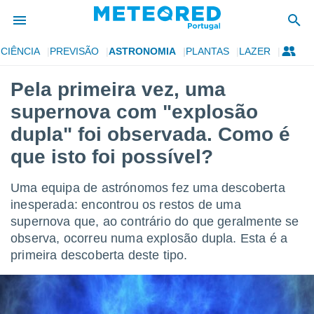
CIÊNCIA
PREVISÃO
ASTRONOMIA
PLANTAS
LAZER
de
Pela primeira vez, uma
 da
supernova com "explosão
empo.pt) foi
or
dupla" foi observada. Como é
is para
que isto foi possível?
e as
 fornecidas
 qualidade.
Uma equipa de astrónomos fez uma descoberta
r a este
inesperada: encontrou os restos de uma
s das
opções:
supernova que, ao contrário do que geralmente se
observa, ocorreu numa explosão dupla. Esta é a
ookies e
primeira descoberta deste tipo.
 forma
e digital
da,