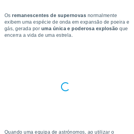
para lhe
licidade e
Os
remanescentes de supernovas
normalmente
ados com
exibem uma espécie de onda em expansão de poeira e
esmo. Pode
gás, gerada por
uma única e poderosa explosão
que
ais
encerra a vida de uma estrela.
s na nossa
 Cookies
e
u
nto a
omento,
 botão
de cookies
na parte
nossa
.
IVAMENTE,
as
tes a
Quando uma equipa de astrónomos, ao utilizar o