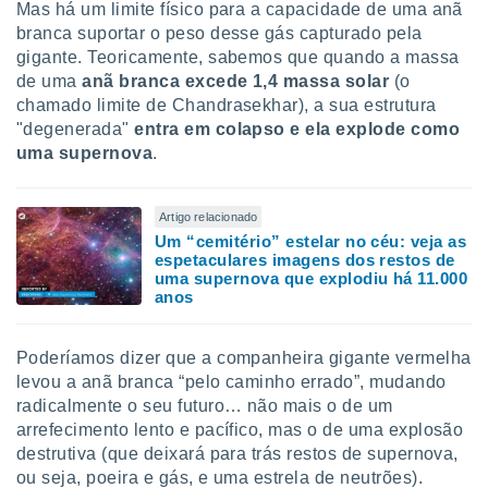
conteúdos.
Mas há um limite físico para a capacidade de uma anã
branca suportar o peso desse gás capturado pela
ção
gigante. Teoricamente, sabemos que quando a massa
de uma
anã branca excede 1,4 massa solar
(o
ão através
chamado limite de Chandrasekhar), a sua estrutura
de
"degenerada"
entra em colapso e ela explode como
,
uma supernova
.
 e
dos,
Artigo relacionado
publicidade
Um “cemitério” estelar no céu: veja as
s, estudos
espetaculares imagens dos restos de
a e
uma supernova que explodiu há 11.000
mento de
anos
ossos 1199
Poderíamos dizer que a companheira gigante vermelha
eiros
levou a anã branca “pelo caminho errado”, mudando
radicalmente o seu futuro… não mais o de um
arrefecimento lento e pacífico, mas o de uma explosão
destrutiva (que deixará para trás restos de supernova,
ou seja, poeira e gás, e uma estrela de neutrões).