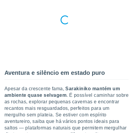
o qual se
ara tal,
 o seu
to ou opor-
essamento
m qualquer
ando em “
 ou na
 Cookies
te.
Aventura e silêncio em estado puro
 nossos
s o
Apesar da crescente fama,
Sarakiniko mantém um
o de
ambiente quase selvagem
. É possível caminhar sobre
as rochas, explorar pequenas cavernas e encontrar
recantos mais resguardados, perfeitos para um
e/ou aceder
ões num
mergulho sem plateia. Se estiver com espírito
utilizar
aventureiro, saiba que há vários pontos ideais para
ados para
saltos — plataformas naturais que permitem mergulhar
publicidade,