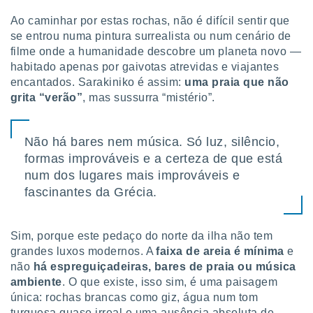
tar a
de cookies,
Ao caminhar por estas rochas, não é difícil sentir que
uar a
se entrou numa pintura surrealista ou num cenário de
osso site
filme onde a humanidade descobre um planeta novo —
este caso,
habitado apenas por gaivotas atrevidas e viajantes
lo de que
encantados. Sarakiniko é assim:
uma praia que não
talaremos
grita “verão”
, mas sussurra “mistério”.
s para
a navegação
, mas não
Não há bares nem música. Só luz, silêncio,
s cookies
formas improváveis e a certeza de que está
ar o
num dos lugares mais improváveis e
nto ou
ntar
fascinantes da Grécia.
 ou
dos,
Sim, porque este pedaço do norte da ilha não tem
ssa
grandes luxos modernos. A
faixa de areia é mínima
e
ublicidade
não
há espreguiçadeiras, bares de praia ou música
ambiente
. O que existe, isso sim, é uma paisagem
ada. Pode
nstalação de
única: rochas brancas como giz, água num tom
ceder ao
turquesa quase irreal e uma ausência absoluta de