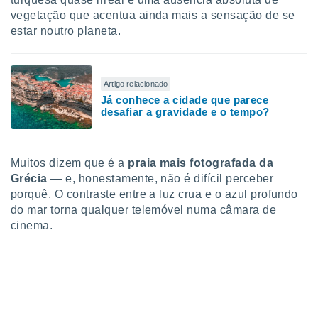
ite através
vegetação que acentua ainda mais a sensação de se
atura,
estar noutro planeta.
 botão
Artigo relacionado
nto, nós e
arceiros
Já conhece a cidade que parece
desafiar a gravidade e o tempo?
cookies,
ores únicos
ias
s para
Muitos dizem que é a
praia mais fotografada da
 aceder e
Grécia
— e, honestamente, não é difícil perceber
dados
ais como a
porquê. O contraste entre a luz crua e o azul profundo
 este sitio
do mar torna qualquer telemóvel numa câmara de
eços IP e
cinema.
ores de
possível
es possam
os seus
oais com
nteresse