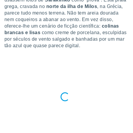
para lhe
grega, cravada no
norte da ilha de Milos
, na Grécia,
licidade e
parece tudo menos terrena. Não tem areia dourada
ados com
nem coqueiros a abanar ao vento. Em vez disso,
esmo. Pode
oferece-lhe um cenário de ficção científica:
colinas
ais
brancas e lisas
como creme de porcelana, esculpidas
s na nossa
por séculos de vento salgado e banhadas por um mar
 Cookies
e
tão azul que quase parece digital.
u
nto a
omento,
 botão
de cookies
na parte
nossa
.
IVAMENTE,
as
tes a