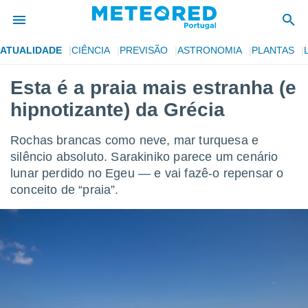
ATUALIDADE
CIÊNCIA
PREVISÃO
ASTRONOMIA
PLANTAS
de
Esta é a praia mais estranha (e
 da
hipnotizante) da Grécia
empo.pt) foi
or
is para
Rochas brancas como neve, mar turquesa e
e as
silêncio absoluto. Sarakiniko parece um cenário
 fornecidas
lunar perdido no Egeu — e vai fazê-o repensar o
 qualidade.
r a este
conceito de “praia”.
s das
opções:
ookies e
 forma
e digital
da,