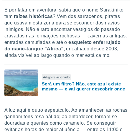
conteúdos.
E por falar em aventura, sabia que o nome Sarakiniko
ção
tem
raízes históricas
? Vem dos sarracenos, piratas
que usavam esta zona para se esconder dos navios
ão através
inimigos. Não é raro encontrar vestígios do passado
de
cravados nas formações rochosas — cavernas antigas,
,
entradas camufladas e até o
esqueleto enferrujado
 e
do navio-tanque “Africa”
, encalhado desde 2003,
dos,
ainda visível ao largo quando o mar está calmo.
publicidade
s, estudos
a e
mento de
Artigo relacionado
Será um filtro? Não, este azul existe
mesmo — e vai querer descobrir onde
ossos 1199
eiros
A luz aqui é outro espetáculo. Ao amanhecer, as rochas
ganham tons rosa pálido; ao entardecer, tornam-se
douradas e quentes como caramelo. Se conseguir
evitar as horas de maior afluência — entre as 11:00 e