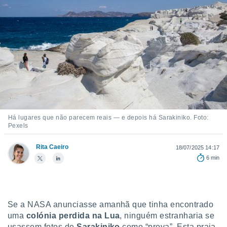
m
 recolhidas
cookies ou
, permite-
ar a nossa
ara
ACEITAR
 fornecer-
E
os de alta
CONTINUAR
sem
sto.
CONFIGURAÇÕES
o botão
Há lugares que não parecem reais — e depois há Sarakiniko. Foto:
ontinuar",
Pexels
r ao
itando a
Rita Caeiro
18/07/2025 14:17
de todos os
6 min
óprios ou
parceiros,
rmitem
lisar o
nto no
Se a NASA anunciasse amanhã que tinha encontrado
em como
uma
colónia perdida na Lua
, ninguém estranharia se
 um perfil
usassem fotos de
Sarakiniko
como “prova”. Esta praia