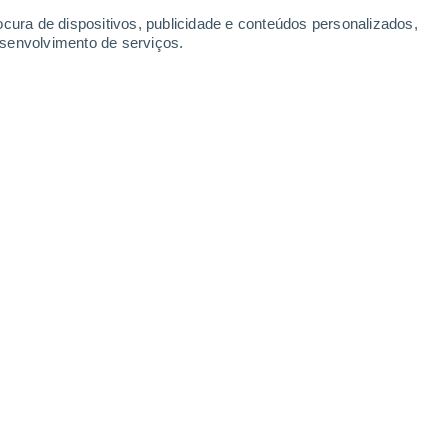
ocura de dispositivos, publicidade e conteúdos personalizados,
esenvolvimento de serviços.
eza cometária do 3I/ATLAS, as suas peculiaridades
 que se trata de uma nave espacial alienígena.
0/2025 17:01
7 min
 vez mais, em círculos não científicos,
TLAS pode
não ser um cometa interestelar,
seja, uma nave espacial extraterrestre.