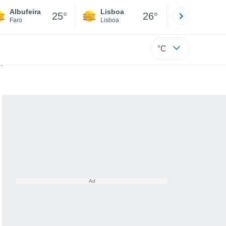
Albufeira
Lisboa
Porto
25°
26°
Faro
Lisboa
Porto
°C
maginação sobre este objeto?