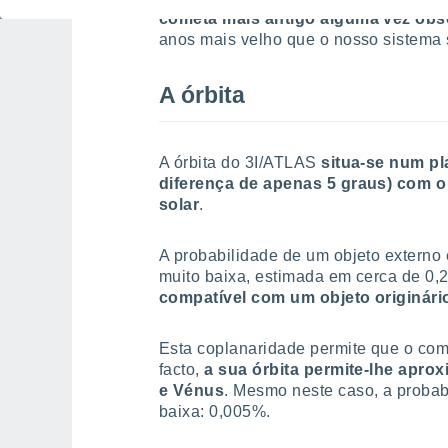
cometa mais antigo alguma vez ob
anos mais velho que o nosso sistema 
A órbita
A órbita do 3I/ATLAS
situa-se num p
diferença de apenas 5 graus) com o 
solar
.
A probabilidade de um objeto externo 
muito baixa, estimada em cerca de 0,
compatível com um objeto originári
Esta coplanaridade permite que o com
facto,
a sua órbita permite-lhe aprox
e Vénus
. Mesmo neste caso, a probab
baixa: 0,005%.