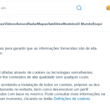
ias
Vídeos
Avisos
Radar
Mapas
Satélites
Modelos
O Mundo
Esqui
OMIA
PLANTAS
LAZER
is para garantir que as informações fornecidas são de alta
s:
ecolhidas através de cookies ou tecnologias semelhantes,
er-lhe conteúdos de alta qualidade sem qualquer custo.
erestelar ou nave espacial extraterrestre? O que é que estimulou a i
e aceitando a instalação de todos os cookies, próprios ou dos
rtamento no website, bem como desenvolver um perfil
lizados com base no mesmo. Pode consultar mais informações na
estelar ou nave espacial
lquer momento, clicando no botão
Definições de cookies
é que estimulou a