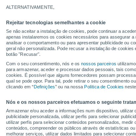
imaginação sobre este
ALTERNATIVAMENTE,
Cometa ou nave espacial extraterrest
Rejeitar tecnologias semelhantes a cookie
relacionadas com a sua natureza inte
Se não aceitar a instalação de cookies, pode continuar a acede
apenas instalaremos os cookies necessários para assegurar a 
que acreditam que se trata de uma nav
analisar o comportamento ou para apresentar publicidade ou co
os planetas mais próximos de nós.
geral não personalizada. Pode recusar a instalação de cookies 
botão "Recusar".
Com o seu consentimento, nós e os
nossos parceiros
utilizamo
para armazenar, aceder e processar dados pessoais, tais como a
cookies. É possível que alguns fornecedores possam processa
qual se pode opor. Para tal, pode retirar o seu consentimento 
clicando em “
Definições
” ou na nossa
Política de Cookies
neste
Nós e os nossos parceiros efetuamos o seguinte trata
Armazenar e/ou aceder a informações num dispositivo, utilizar da
publicidade personalizada, utilizar perfis para selecionar public
utilizar perfis para selecionar conteúdos personalizados, med
conteúdos, compreender os públicos através de estatísticas ou
melhorar serviços, utilizar dados limitados para selecionar cont