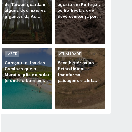
de Taiwan guardam
agosto em Portugal:
alguns dos maiores
as hortícolas que
gigantes da Ásia
deve semear já para
colher no outono
LAZER
ATUALIDADE
Curaçau: a ilha das
Seca histórica no
Caraíbas que o
Reino Unido
Mundial pôs no radar
transforma
(e onde o bom tempo
paisagens e afeta
parece não falhar)
milhões de pessoas