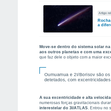
Artigo r
Rochas
a dife
Move-se dentro do sistema solar na
aos outros planetas e com uma exce
que faz dele o objeto com a maior exc
Oumuamua e 2I/Borisov são os d
detetados, com excentricidades
A sua excentricidade e alta velocid
numerosas forças gravitacionais duran
interestelar do 3I/ATLAS
. Entrou no 