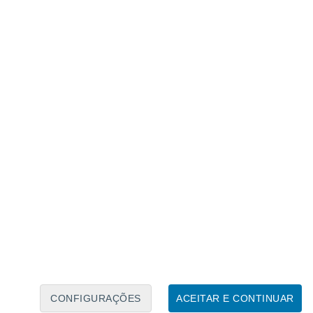
Telescópio Espacial Hubble em 21 de julho. Crédito:
to: Joseph DePasquale (STSCI).
ram a presença de dióxido de carbono e
 gelo e poeira) na cauda do cometa.
ar com uma proporção tão elevada de CO2 e
CONFIGURAÇÕES
ACEITAR E CONTINUAR
do entre 0,3 e 5,6 km.
Poderá ser o