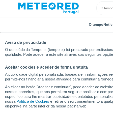
O tempo
Notíc
TODOS
ATUALIDADE
CIÊNCIA
PREVISÃO
ASTRON
Aviso de privacidade
O conteúdo da Tempo.pt (tempo.pt) foi preparado por profissiona
qualidade. Pode aceder a este site através das seguintes opçõe
Aceitar cookies e aceder de forma gratuita
A publicidade digital personalizada, baseada em informações r
permite-nos financiar a nossa atividade para continuar a fornec
Início
Notícias
Astronomia
3I/ATLAS: cometa int
Ao clicar no botão "Aceitar e continuar", pode aceder ao websit
nossos parceiros, que nos permitem seguir e analisar o compo
específico para lhe mostrar publicidade e conteúdos persona
3I/ATLAS: cometa inter
nossa
Política de Cookies
e retirar o seu consentimento a qua
disponível na parte inferior da nossa página web.
extraterrestre? O que 