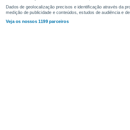
Dados de geolocalização precisos e identificação através da pr
medição de publicidade e conteúdos, estudos de audiência e d
Veja os nossos 1199 parceiros
Embora os astrónomos não tenham dúvidas sobre a natur
despertaram a imaginação daqueles que querem acreditar
Sergio Messina
15/1
Meteored Itália
Com o passar das semanas, lemos cada
que o recém-descoberto cometa 3I/A
mas sim
um artefacto tecnológico, ou 