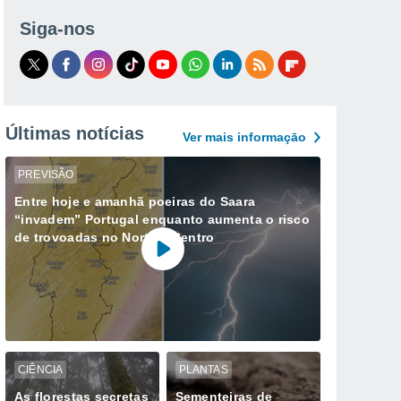
Siga-nos
Últimas notícias
Ver mais informaçāo
PREVISÃO
Entre hoje e amanhã poeiras do Saara
“invadem” Portugal enquanto aumenta o risco
de trovoadas no Norte e Centro
CIÊNCIA
PLANTAS
As florestas secretas
Sementeiras de