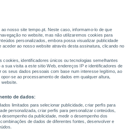
 objeto?
re? As peculiaridades do 3I/ATLAS
restelar deram azo à imaginação daqueles
r ao nosso site tempo.pt. Neste caso, informamo-lo de que
navegação no website, mas não utilizaremos cookies para
e espacial alienígena que se dirige para
nteúdos personalizados, embora possa visualizar publicidade
e aceder ao nosso website através desta assinatura, clicando no
s cookies, identificadores únicos ou tecnologias semelhantes
 sua visita a este sitio Web, endereços IP e identificadores de
r os seus dados pessoais com base num interesse legítimo, ao
ou opor-se ao processamento de dados em qualquer altura,
 website.
mento de dados:
dos limitados para selecionar publicidade, criar perfis para
idade personalizada, criar perfis para personalizar conteúdos,
ir o desempenho da publicidade, medir o desempenho dos
 combinações de dados de diferentes fontes, desenvolver e
eúdos.