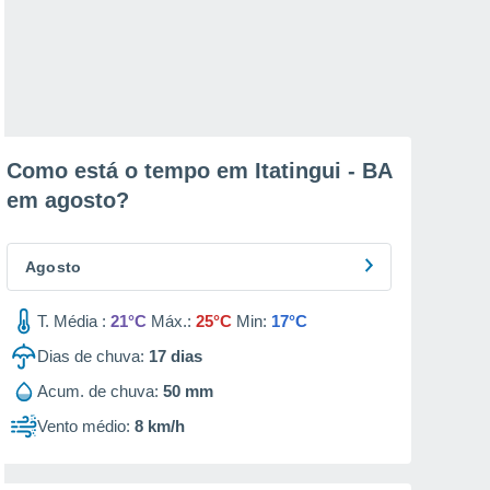
Como está o tempo em Itatingui - BA
em
agosto
?
Agosto
T. Média :
21°C
Máx.:
25°C
Min:
17°C
Dias de chuva:
17
dias
Acum. de chuva:
50 mm
Vento médio:
8 km/h