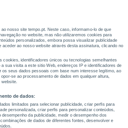
r ao nosso site tempo.pt. Neste caso, informamo-lo de que
navegação no website, mas não utilizaremos cookies para
nteúdos personalizados, embora possa visualizar publicidade
e aceder ao nosso website através desta assinatura, clicando no
:
s cookies, identificadores únicos ou tecnologias semelhantes
sto
 sua visita a este sitio Web, endereços IP e identificadores de
r os seus dados pessoais com base num interesse legítimo, ao
Radar de Chuva
Satélites
Modelos
ou opor-se ao processamento de dados em qualquer altura,
 website.
mento de dados:
Terça
Quarta
Quinta
Sexta
dos limitados para selecionar publicidade, criar perfis para
11 Ago.
12 Ago.
13 Ago.
14 Ago.
idade personalizada, criar perfis para personalizar conteúdos,
ir o desempenho da publicidade, medir o desempenho dos
 combinações de dados de diferentes fontes, desenvolver e
eúdos.
90%
90%