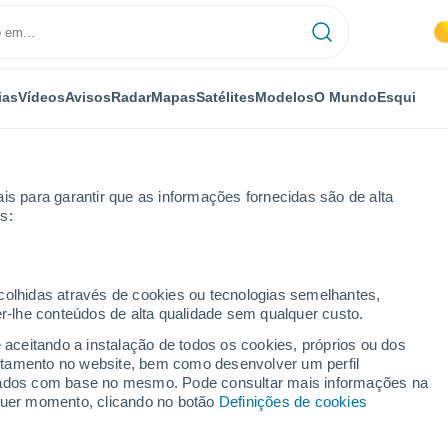
ias
Vídeos
Avisos
Radar
Mapas
Satélites
Modelos
O Mundo
Esqui
is para garantir que as informações fornecidas são de alta
s:
ecolhidas através de cookies ou tecnologias semelhantes,
er-lhe conteúdos de alta qualidade sem qualquer custo.
A
e aceitando a instalação de todos os cookies, próprios ou dos
rtamento no website, bem como desenvolver um perfil
...
lizados com base no mesmo. Pode consultar mais informações na
lquer momento, clicando no botão
Definições de cookies
Por horas
Intervalos nublados nas
próximas horas