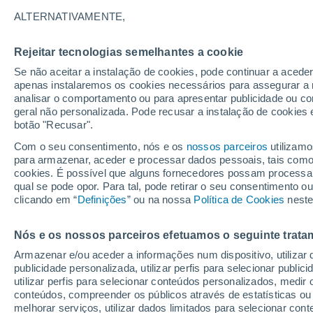
29°
ALTERNATIVAMENTE,
Rejeitar tecnologias semelhantes a cookie
UV
7 Alto
Se não aceitar a instalação de cookies, pode continuar a acede
Sensação de 31°
FPS
15-25
apenas instalaremos os cookies necessários para assegurar a 
analisar o comportamento ou para apresentar publicidade ou co
geral não personalizada. Pode recusar a instalação de cookies 
botão "Recusar".
Última hora
40 ºC à vista em Portugal na próxima semana
Com o seu consentimento, nós e os
nossos parceiros
utilizamo
calor intensifica a partir de quarta, 12 de ago
para armazenar, aceder e processar dados pessoais, tais como a
cookies. É possível que alguns fornecedores possam processa
O Tempo 1 - 7 Dias
Atualidade
Mapas de nuvens
qual se pode opor. Para tal, pode retirar o seu consentimento 
clicando em “
Definições
” ou na nossa
Política de Cookies
neste
Nós e os nossos parceiros efetuamos o seguinte trata
Amanhã
Segunda
Hoje
Armazenar e/ou aceder a informações num dispositivo, utilizar da
9 Ago.
10 Ago.
8 Ago.
publicidade personalizada, utilizar perfis para selecionar public
utilizar perfis para selecionar conteúdos personalizados, med
conteúdos, compreender os públicos através de estatísticas ou
melhorar serviços, utilizar dados limitados para selecionar cont
30%
30%