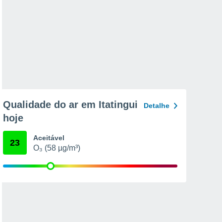
Qualidade do ar em Itatingui
Detalhe
hoje
Aceitável
23
O₃ (58 µg/m³)