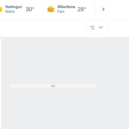
Itatingui
Albufeira
Lisboa
30°
28°
Bahia
Faro
Lisboa
°C