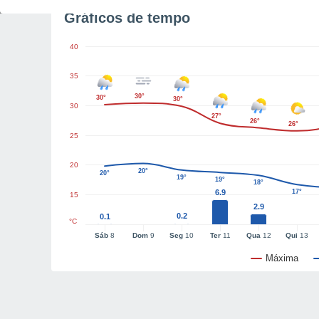
Gráficos de tempo
40
35
30°
30°
30°
30
27°
26°
26°
25
20
20°
20°
19°
19°
18°
6.9
17°
15
2.9
0.2
0.1
°C
Sáb
8
Dom
9
Seg
10
Ter
11
Qua
12
Qui
13
Máxima