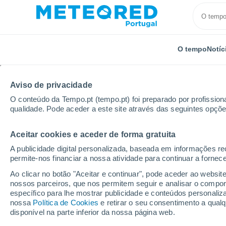
O tempo
Notíc
Aviso de privacidade
O conteúdo da Tempo.pt (tempo.pt) foi preparado por profissiona
qualidade. Pode aceder a este site através das seguintes opçõe
Aceitar cookies e aceder de forma gratuita
Início
Brasil
Estado da Bahia
Itatingui
A publicidade digital personalizada, baseada em informações r
permite-nos financiar a nossa atividade para continuar a fornec
Tempo em Itatingui - B
Ao clicar no botão "Aceitar e continuar", pode aceder ao websit
nossos parceiros, que nos permitem seguir e analisar o compo
13:22
Sábado
específico para lhe mostrar publicidade e conteúdos persona
nossa
Política de Cookies
e retirar o seu consentimento a qua
disponível na parte inferior da nossa página web.
Nuvens dispersas