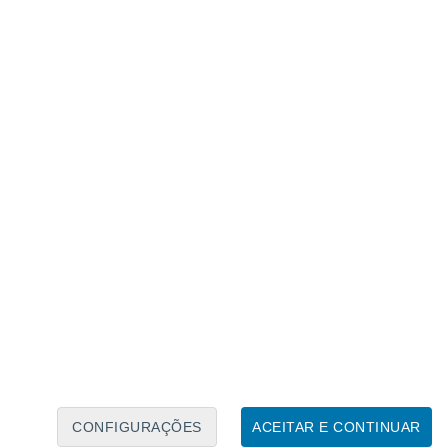
Calendário Lunar
Seg
Ter
Qua
Qui
Sex
Sáb
Domo
8
9
10
11
12
13
14
15
16
17
18
19
20
21
CONFIGURAÇÕES
ACEITAR E CONTINUAR