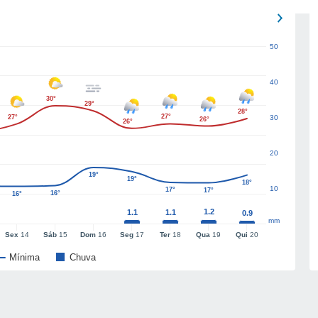
50
40
30°
29°
28°
27°
27°
30
26°
26°
20
19°
19°
18°
10
17°
17°
16°
16°
1.2
1.1
1.1
0.9
mm
Sex
14
Sáb
15
Dom
16
Seg
17
Ter
18
Qua
19
Qui
20
Mínima
Chuva