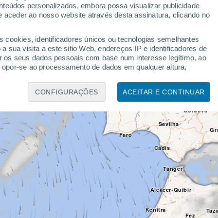
Valladolid
nteúdos personalizados, embora possa visualizar publicidade
e aceder ao nosso website através desta assinatura, clicando no
Porto
Salamanca
Ma
s cookies, identificadores únicos ou tecnologias semelhantes
Coimbra
PORTUGAL
 sua visita a este sitio Web, endereços IP e identificadores de
Tole
r os seus dados pessoais com base num interesse legítimo, ao
ou opor-se ao processamento de dados em qualquer altura,
ESPANH
 website.
Badajoz
Lisboa
CONFIGURAÇÕES
ACEITAR E CONTINUAR
mento de dados:
Córdova
dos limitados para selecionar publicidade, criar perfis para
idade personalizada, criar perfis para personalizar conteúdos,
Sevilha
Gr
ir o desempenho da publicidade, medir o desempenho dos
Faro
 combinações de dados de diferentes fontes, desenvolver e
Cádis
eúdos.
ocura de dispositivos, publicidade e conteúdos personalizados,
Tânger
esenvolvimento de serviços.
Alcácer-Quibir
Kenitra
Taz
Fez