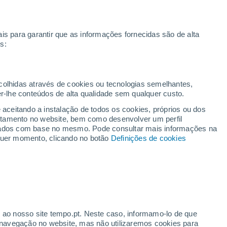
Brest
is para garantir que as informações fornecidas são de alta
s:
ias
Vídeos
Avisos
Radar
Mapas
Satélites
Modelos
O Mundo
Esqui
ecolhidas através de cookies ou tecnologias semelhantes,
er-lhe conteúdos de alta qualidade sem qualquer custo.
e aceitando a instalação de todos os cookies, próprios ou dos
rtamento no website, bem como desenvolver um perfil
lizados com base no mesmo. Pode consultar mais informações na
lquer momento, clicando no botão
Definições de cookies
A Corunha
Oviedo
Bu
Vigo
r ao nosso site tempo.pt. Neste caso, informamo-lo de que
navegação no website, mas não utilizaremos cookies para