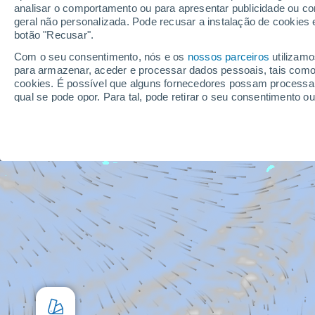
analisar o comportamento ou para apresentar publicidade ou co
geral não personalizada. Pode recusar a instalação de cookies 
botão "Recusar".
Com o seu consentimento, nós e os
nossos parceiros
utilizamo
para armazenar, aceder e processar dados pessoais, tais como a
cookies. É possível que alguns fornecedores possam processa
qual se pode opor. Para tal, pode retirar o seu consentimento 
clicando em “
Definições
” ou na nossa
Política de Cookies
neste
Nós e os nossos parceiros efetuamos o seguinte trata
Armazenar e/ou aceder a informações num dispositivo, utilizar da
publicidade personalizada, utilizar perfis para selecionar public
utilizar perfis para selecionar conteúdos personalizados, med
conteúdos, compreender os públicos através de estatísticas ou
melhorar serviços, utilizar dados limitados para selecionar cont
Dados de geolocalização precisos e identificação através da pr
medição de publicidade e conteúdos, estudos de audiência e d
Veja os nossos 1199 parceiros