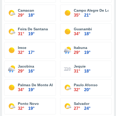
Camacan
Campo Alegre De Lourd
29°
18°
35°
21°
Feira De Santana
Guanambi
31°
19°
34°
18°
Irece
Itabuna
32°
17°
29°
19°
Jacobina
Jequie
29°
16°
31°
18°
Palmas De Monte Alto
Paulo Afonso
34°
19°
32°
20°
Ponto Novo
Salvador
32°
19°
27°
24°