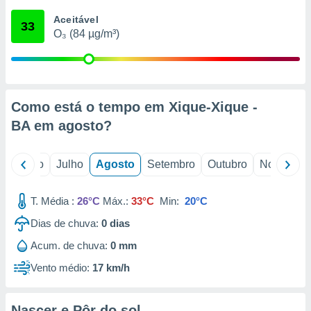
conteúdos.
Aceitável
33
O₃ (84 µg/m³)
ção
ão através
de
,
 e
Como está o tempo em Xique-Xique -
BA em
agosto
?
dos,
publicidade
s, estudos
o
Junho
Julho
Agosto
Setembro
Outubro
Novembro
a e
mento de
T. Média :
26°C
Máx.:
33°C
Min:
20°C
ossos 1199
Dias de chuva:
0
dias
eiros
Acum. de chuva:
0 mm
Vento médio:
17 km/h
Nascer e Pôr do sol