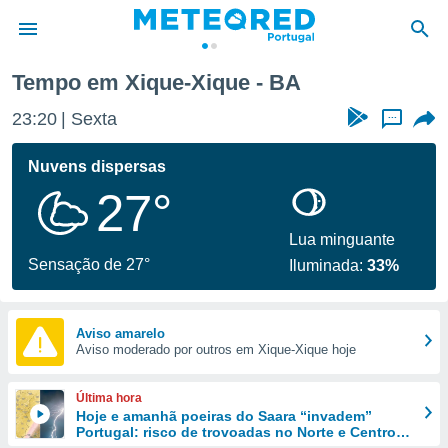
Tempo em Xique-Xique - BA
de
23:20
Sexta
...
 da
empo.pt) foi
Nuvens dispersas
or
27°
is para
e as
 fornecidas
Lua minguante
 qualidade.
Sensação de 27°
Iluminada:
33%
r a este
s das
opções:
Aviso amarelo
Aviso moderado por outros em Xique-Xique hoje
ookies e
 forma
Última hora
e digital
Hoje e amanhã poeiras do Saara “invadem”
Portugal: risco de trovoadas no Norte e Centro
da,