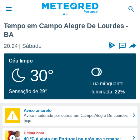
Tempo em Campo Alegre De Lourdes -
BA
de
 da
20:24
Sábado
...
empo.pt) foi
or
Céu limpo
is para
e as
30°
 fornecidas
 qualidade.
Lua minguante
r a este
Sensação de 29°
s das
Iluminada:
22%
opções:
ookies e
Aviso amarelo
 forma
Aviso moderado por outros em Campo Alegre De Lourdes
hoje
e digital
Última hora
da,
40 ºC à vista em Portugal na próxima semana: