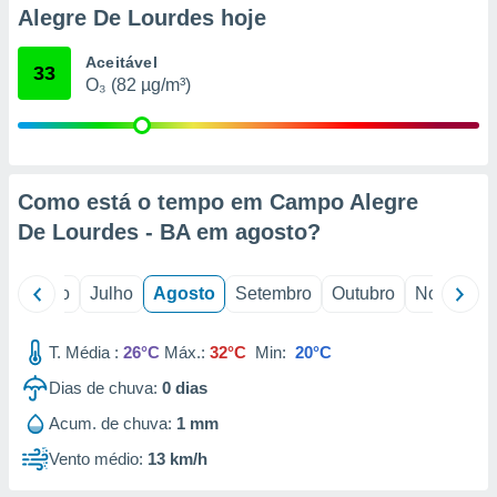
conteúdos.
Alegre De Lourdes hoje
ção
Aceitável
33
O₃ (82 µg/m³)
ão através
de
,
 e
Como está o tempo em Campo Alegre
dos,
publicidade
De Lourdes - BA em
agosto
?
s, estudos
a e
mento de
o
Junho
Julho
Agosto
Setembro
Outubro
Novembro
ossos 1199
T. Média :
26°C
Máx.:
32°C
Min:
20°C
eiros
Dias de chuva:
0
dias
Acum. de chuva:
1 mm
Vento médio:
13 km/h