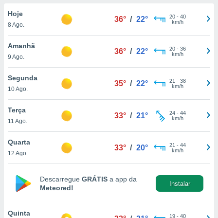
para lhe
licidade e
Hoje
20
-
40
36°
/
22°
km/h
8 Ago.
ados com
esmo. Pode
Amanhã
20
-
36
ais
36°
/
22°
km/h
9 Ago.
s na nossa
 Cookies
e
u
Segunda
21
-
38
35°
/
22°
nto a
km/h
10 Ago.
omento,
 botão
Terça
24
-
44
de cookies
33°
/
21°
km/h
11 Ago.
na parte
nossa
Quarta
.
21
-
44
33°
/
20°
km/h
12 Ago.
IVAMENTE,
Descarregue
GRÁTIS
a app da
Instalar
Meteored!
as
tes a
Quinta
19
-
40