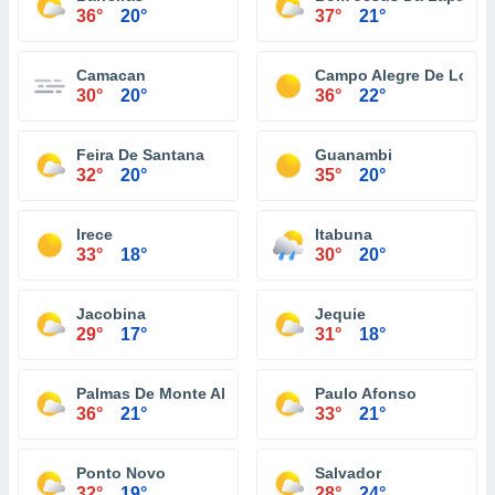
36°
20°
37°
21°
Camacan
Campo Alegre De Lourd
30°
20°
36°
22°
Feira De Santana
Guanambi
32°
20°
35°
20°
Irece
Itabuna
33°
18°
30°
20°
Jacobina
Jequie
29°
17°
31°
18°
Palmas De Monte Alto
Paulo Afonso
36°
21°
33°
21°
Ponto Novo
Salvador
32°
19°
28°
24°