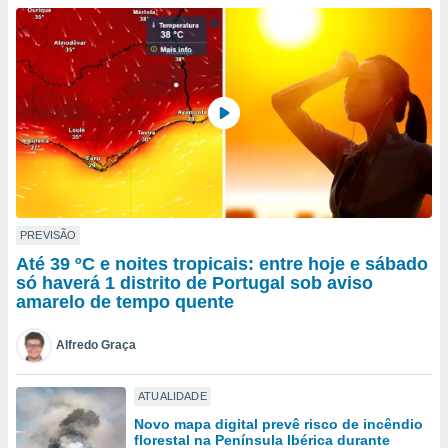
para lhe
licidade e
ados com
esmo. Pode
ais
s na nossa
 Cookies
e
u
nto a
omento,
 botão
de cookies
PREVISÃO
na parte
Até 39 ºC e noites tropicais: entre hoje e sábado
nossa
só haverá 1 distrito de Portugal sob aviso
.
amarelo de tempo quente
IVAMENTE,
Alfredo Graça
as
ATUALIDADE
tes a
Novo mapa digital prevê risco de incêndio
florestal na Península Ibérica durante