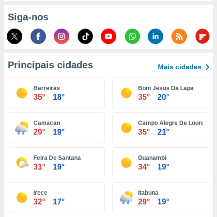
o qual se
Siga-nos
ara tal,
 o seu
to ou opor-
essamento
m qualquer
ando em “
Principais cidades
Mais cidades
 ou na
Barreiras
Bom Jesus Da Lapa
 Cookies
35°
18°
35°
20°
te.
 nossos
Camacan
Campo Alegre De Lourdes
29°
19°
35°
21°
s o
o de
Feira De Santana
Guanambi
31°
19°
34°
19°
e/ou aceder
ões num
Irece
Itabuna
utilizar
32°
17°
29°
19°
ados para
publicidade,