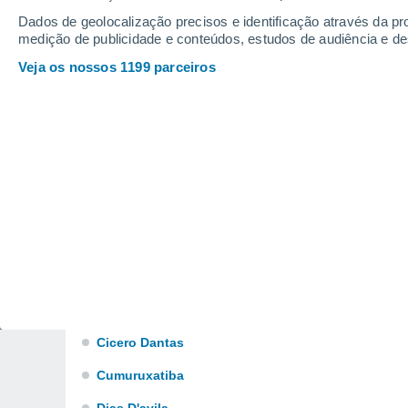
Brejo Do Borbo
Dados de geolocalização precisos e identificação através da pr
medição de publicidade e conteúdos, estudos de audiência e d
Cacha Pregos
Veja os nossos 1199 parceiros
Camacan
Camacari
Campo Alegre De Lourdes
Canavieiras
Caraiva
Castelo Novo
Chapada Da Diamantina
Chorrocho
Cicero Dantas
Cumuruxatiba