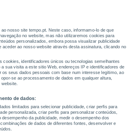
I
J - K
L
M
N
O
P
 da Bahia
r ao nosso site tempo.pt. Neste caso, informamo-lo de que
navegação no website, mas não utilizaremos cookies para
nteúdos personalizados, embora possa visualizar publicidade
Ibiassuce
e aceder ao nosso website através desta assinatura, clicando no
Itaberaba
s cookies, identificadores únicos ou tecnologias semelhantes
Itabuna
 sua visita a este sitio Web, endereços IP e identificadores de
r os seus dados pessoais com base num interesse legítimo, ao
Itajai
ou opor-se ao processamento de dados em qualquer altura,
Itajuipe
 website.
Itaparica
mento de dados:
Itapua
dos limitados para selecionar publicidade, criar perfis para
idade personalizada, criar perfis para personalizar conteúdos,
Jacobina
ir o desempenho da publicidade, medir o desempenho dos
 combinações de dados de diferentes fontes, desenvolver e
Jaua
eúdos.