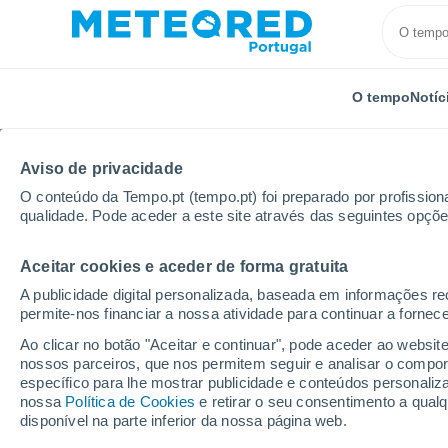
O tempo
Notíc
Aviso de privacidade
O conteúdo da Tempo.pt (tempo.pt) foi preparado por profissiona
qualidade. Pode aceder a este site através das seguintes opçõe
Aceitar cookies e aceder de forma gratuita
Início
Brasil
Estado da Bahia
Localidades
A publicidade digital personalizada, baseada em informações r
permite-nos financiar a nossa atividade para continuar a fornec
O tempo em todos os l
Ao clicar no botão "Aceitar e continuar", pode aceder ao websit
Bahia
nossos parceiros, que nos permitem seguir e analisar o compo
específico para lhe mostrar publicidade e conteúdos persona
nossa
Política de Cookies
e retirar o seu consentimento a qua
O tempo em todos os lugares do Estado da Bahia
disponível na parte inferior da nossa página web.