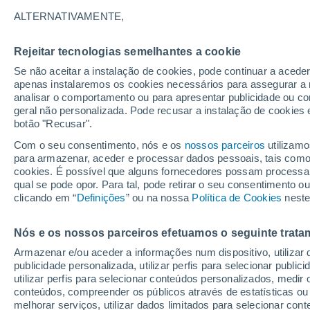
A
B
C
D - E
F - G
H
ALTERNATIVAMENTE,
Q
R
S
T
U - X
Z
Rejeitar tecnologias semelhantes a cookie
Lugares mais pesquisados no Estado
Se não aceitar a instalação de cookies, pode continuar a acede
apenas instalaremos os cookies necessários para assegurar a 
analisar o comportamento ou para apresentar publicidade ou co
Abare
geral não personalizada. Pode recusar a instalação de cookies 
Abrantes
botão "Recusar".
Com o seu consentimento, nós e os
nossos parceiros
utilizamo
Alagoinhas
para armazenar, aceder e processar dados pessoais, tais como a
cookies. É possível que alguns fornecedores possam processa
Alcobaca
qual se pode opor. Para tal, pode retirar o seu consentimento 
Almadina
clicando em “
Definições
” ou na nossa
Política de Cookies
neste
Arembepe
Nós e os nossos parceiros efetuamos o seguinte trata
Barra Do Mendes
Armazenar e/ou aceder a informações num dispositivo, utilizar da
publicidade personalizada, utilizar perfis para selecionar public
Batalha
utilizar perfis para selecionar conteúdos personalizados, med
conteúdos, compreender os públicos através de estatísticas ou
Bebedouro
melhorar serviços, utilizar dados limitados para selecionar cont