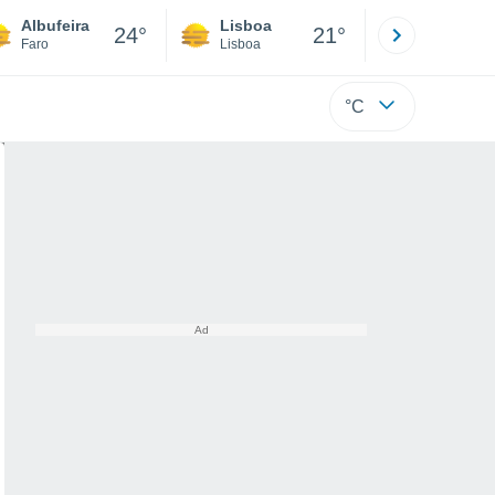
Albufeira
Lisboa
Porto
24°
21°
Faro
Lisboa
Porto
°C