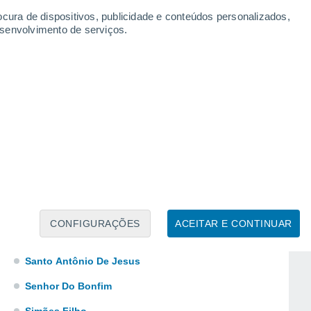
Jequie
ocura de dispositivos, publicidade e conteúdos personalizados,
esenvolvimento de serviços.
Lapão
Lauro De Freitas
Lencois
Mangue Seco
Mucuri
Olhos D'agua
Palmas De Monte Alto
Porto De Sauipe
CONFIGURAÇÕES
ACEITAR E CONTINUAR
Santa Cruz Cabralia
Santo Antônio De Jesus
Senhor Do Bonfim