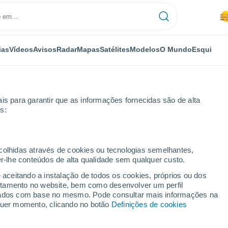
ias
Vídeos
Avisos
Radar
Mapas
Satélites
Modelos
O Mundo
Esqui
is para garantir que as informações fornecidas são de alta
s:
ecolhidas através de cookies ou tecnologias semelhantes,
er-lhe conteúdos de alta qualidade sem qualquer custo.
ugares do Estado da
e aceitando a instalação de todos os cookies, próprios ou dos
rtamento no website, bem como desenvolver um perfil
lizados com base no mesmo. Pode consultar mais informações na
lquer momento, clicando no botão
Definições de cookies