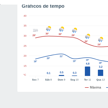
Gráficos de tempo
40
35
30°
30°
29°
29°
30
26°
24°
25
20
21°
20°
19°
19°
18°
18°
4.8
15
3.2
0.5
0.3
0.1
°C
Sex
7
Sáb
8
Dom
9
Seg
10
Ter
11
Qua
12
Máxima