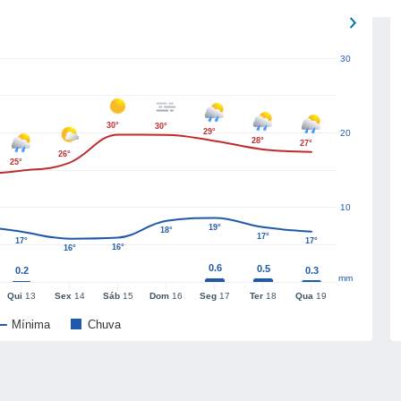
30
30°
30°
29°
20
28°
27°
26°
25°
10
19°
18°
17°
17°
17°
16°
16°
0.6
0.5
0.2
0.3
mm
Qui
13
Sex
14
Sáb
15
Dom
16
Seg
17
Ter
18
Qua
19
Mínima
Chuva