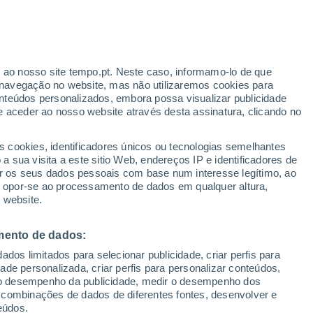
ante
r ao nosso site tempo.pt. Neste caso, informamo-lo de que
:
33%
navegação no website, mas não utilizaremos cookies para
nteúdos personalizados, embora possa visualizar publicidade
e aceder ao nosso website através desta assinatura, clicando no
s cookies, identificadores únicos ou tecnologias semelhantes
o
 sua visita a este sitio Web, endereços IP e identificadores de
r os seus dados pessoais com base num interesse legítimo, ao
adar de Chuva
Satélites
Modelos
ou opor-se ao processamento de dados em qualquer altura,
 website.
mento de dados:
egunda
Terça
Quarta
Quinta
dos limitados para selecionar publicidade, criar perfis para
10 Ago.
11 Ago.
12 Ago.
13 Ago.
idade personalizada, criar perfis para personalizar conteúdos,
ir o desempenho da publicidade, medir o desempenho dos
 combinações de dados de diferentes fontes, desenvolver e
eúdos.
30%
90%
90%
60%