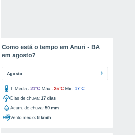
Como está o tempo em Anuri - BA
em
agosto
?
Agosto
T. Média :
21°C
Máx.:
25°C
Min:
17°C
Dias de chuva:
17
dias
Acum. de chuva:
50 mm
Vento médio:
8 km/h