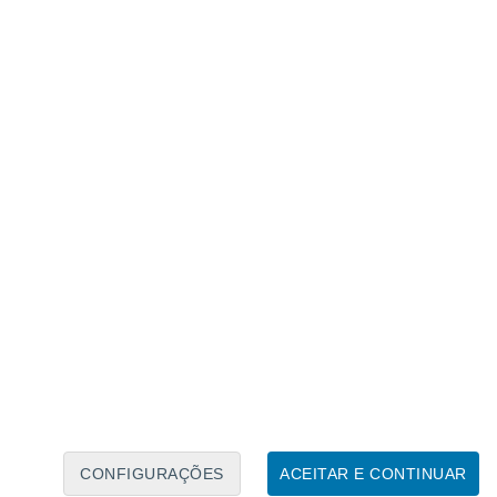
Calendário Lunar
Seg
Ter
Qua
Qui
Sex
Sáb
Domo
6
7
8
9
10
11
12
13
14
15
16
17
18
19
CONFIGURAÇÕES
ACEITAR E CONTINUAR