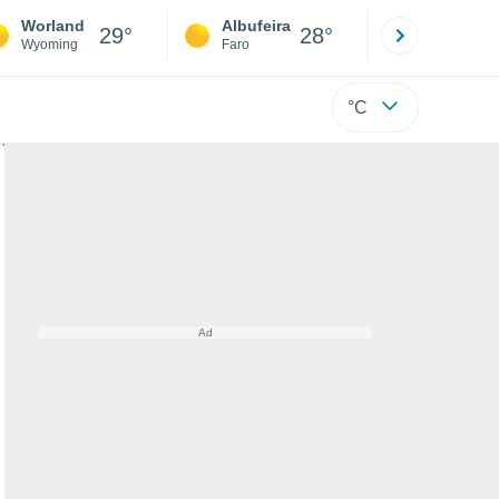
Worland
Albufeira
Lisboa
29°
28°
Wyoming
Faro
Lisboa
°C