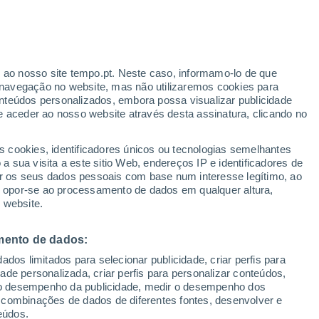
erado
r ao nosso site tempo.pt. Neste caso, informamo-lo de que
navegação no website, mas não utilizaremos cookies para
nteúdos personalizados, embora possa visualizar publicidade
e aceder ao nosso website através desta assinatura, clicando no
 até
s cookies, identificadores únicos ou tecnologias semelhantes
 sua visita a este sitio Web, endereços IP e identificadores de
r os seus dados pessoais com base num interesse legítimo, ao
ura
Radar de Chuva
Satélites
Modelos
ou opor-se ao processamento de dados em qualquer altura,
 website.
mento de dados:
omingo
Segunda
Terça
Quarta
dos limitados para selecionar publicidade, criar perfis para
9 Ago.
10 Ago.
11 Ago.
12 Ago.
idade personalizada, criar perfis para personalizar conteúdos,
ir o desempenho da publicidade, medir o desempenho dos
 combinações de dados de diferentes fontes, desenvolver e
eúdos.