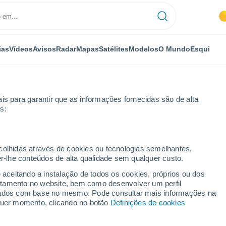
ias
Vídeos
Avisos
Radar
Mapas
Satélites
Modelos
O Mundo
Esqui
is para garantir que as informações fornecidas são de alta
s:
land
ecolhidas através de cookies ou tecnologias semelhantes,
er-lhe conteúdos de alta qualidade sem qualquer custo.
WY
e aceitando a instalação de todos os cookies, próprios ou dos
rtamento no website, bem como desenvolver um perfil
...
lizados com base no mesmo. Pode consultar mais informações na
lquer momento, clicando no botão
Definições de cookies
Por horas
Céu limpo nas próximas horas