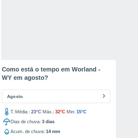
Como está o tempo em Worland -
WY em
agosto
?
Agosto
T. Média :
23°C
Máx.:
32°C
Min:
15°C
Dias de chuva:
3
dias
Acum. de chuva:
14 mm