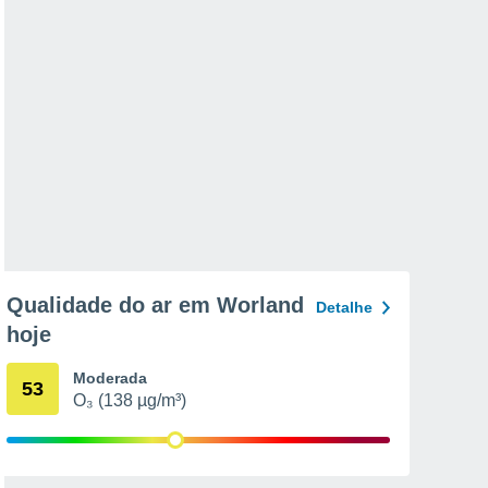
Qualidade do ar em Worland
Detalhe
hoje
Moderada
53
O₃ (138 µg/m³)