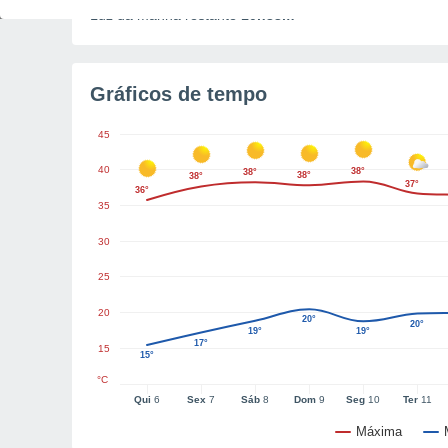
Luz da manhã restante
10h33m
Gráficos de tempo
45
40
38°
38°
38°
38°
37°
36°
35
30
25
20
20°
20°
19°
19°
17°
15
15°
°C
Qui
6
Sex
7
Sáb
8
Dom
9
Seg
10
Ter
11
Máxima