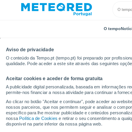
O tempo
Notíc
Aviso de privacidade
O conteúdo da Tempo.pt (tempo.pt) foi preparado por profissiona
qualidade. Pode aceder a este site através das seguintes opçõe
Aceitar cookies e aceder de forma gratuita
Início
Estados Unidos
Estado de Wyoming
Wor
A publicidade digital personalizada, baseada em informações r
permite-nos financiar a nossa atividade para continuar a fornec
Tempo em Worland - 
Ao clicar no botão "Aceitar e continuar", pode aceder ao websit
nossos parceiros, que nos permitem seguir e analisar o compo
10:28
Quinta
específico para lhe mostrar publicidade e conteúdos persona
nossa
Política de Cookies
e retirar o seu consentimento a qua
disponível na parte inferior da nossa página web.
Limpo