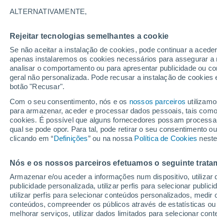
26°
ALTERNATIVAMENTE,
Rejeitar tecnologias semelhantes a cookie
UV
4 Mod
Se não aceitar a instalação de cookies, pode continuar a acede
Sensação de 26°
FPS
6-10
apenas instalaremos os cookies necessários para assegurar a 
analisar o comportamento ou para apresentar publicidade ou co
geral não personalizada. Pode recusar a instalação de cookies 
botão "Recusar".
Última hora
Aviso amarelo de tempo quente neste distrito:
Com o seu consentimento, nós e os
nossos parceiros
utilizamo
39 ºC e noites tropicais; saiba até quando
para armazenar, aceder e processar dados pessoais, tais como a
cookies. É possível que alguns fornecedores possam processa
O Tempo 1 - 7 Dias
Atualidade
Mapas de temperat
qual se pode opor. Para tal, pode retirar o seu consentimento 
clicando em “
Definições
” ou na nossa
Política de Cookies
neste
Nós e os nossos parceiros efetuamos o seguinte trata
Amanhã
Sábado
D
Hoje
Armazenar e/ou aceder a informações num dispositivo, utilizar da
7 Ago.
8 Ago.
6 Ago.
publicidade personalizada, utilizar perfis para selecionar public
utilizar perfis para selecionar conteúdos personalizados, med
conteúdos, compreender os públicos através de estatísticas ou
melhorar serviços, utilizar dados limitados para selecionar cont