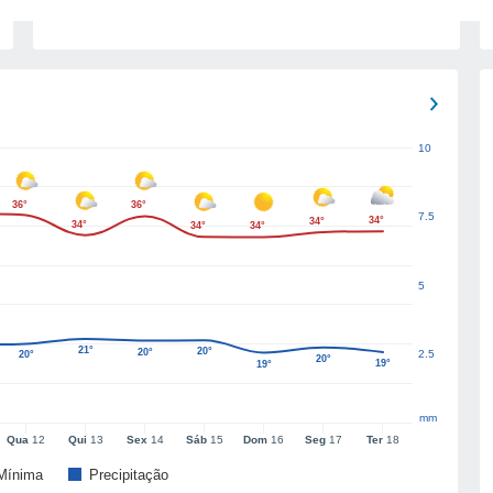
10
36°
36°
7.5
34°
34°
34°
34°
34°
5
21°
20°
20°
2.5
20°
20°
19°
19°
mm
Qua
12
Qui
13
Sex
14
Sáb
15
Dom
16
Seg
17
Ter
18
Mínima
Precipitação