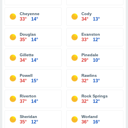
Cheyenne
Cody
33°
14°
34°
13°
Douglas
Evanston
35°
14°
33°
12°
Gillette
Pinedale
34°
14°
29°
10°
Powell
Rawlins
34°
15°
32°
13°
Riverton
Rock Springs
37°
14°
32°
12°
Sheridan
Worland
35°
12°
36°
16°