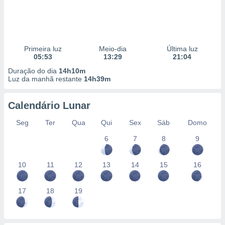
Primeira luz
Meio-dia
Última luz
05:53
13:29
21:04
Duração do dia
14h10m
Luz da manhã restante
14h39m
Calendário Lunar
Seg
Ter
Qua
Qui
Sex
Sáb
Domo
6
7
8
9
10
11
12
13
14
15
16
17
18
19