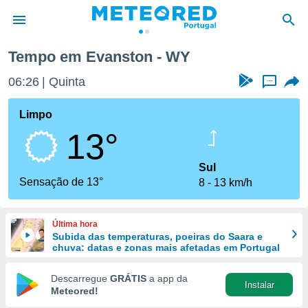
Tempo em Evanston - WY
de
06:26
Quinta
...
 da
empo.pt) foi
Limpo
or
13°
is para
e as
 fornecidas
Sul
 qualidade.
Sensação de 13°
8
13 km/h
r a este
s das
opções:
Última hora
Subida das temperaturas, poeiras do Saara e
ookies e
chuva: datas e zonas mais afetadas em Portugal
 forma
Descarregue
GRÁTIS
a app da
Instalar
e digital
Meteored!
da,