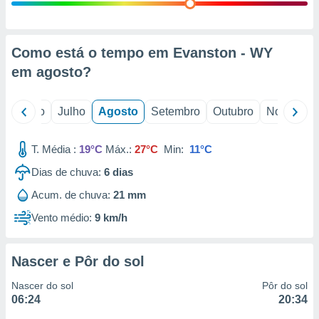
conteúdos.
ção
Como está o tempo em Evanston - WY
ão através
em
agosto
?
de
,
 e
o
Junho
Julho
Agosto
Setembro
Outubro
Novembro
dos,
publicidade
T. Média :
19°C
Máx.:
27°C
Min:
11°C
s, estudos
Dias de chuva:
6
dias
a e
mento de
Acum. de chuva:
21 mm
Vento médio:
9 km/h
ossos 1199
eiros
Nascer e Pôr do sol
Nascer do sol
Pôr do sol
06:24
20:34