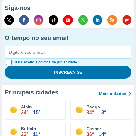
Siga-nos
O tempo no seu email
Eu li e aceito a política de privacidade.
Principais cidades
Mais cidades
Albin
Baggs
34°
15°
34°
13°
Buffalo
Casper
33°
11°
36°
14°