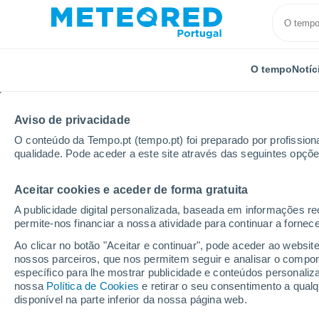
O tempo
Notíc
Aviso de privacidade
O conteúdo da Tempo.pt (tempo.pt) foi preparado por profissiona
qualidade. Pode aceder a este site através das seguintes opçõe
Aceitar cookies e aceder de forma gratuita
Início
Estados Unidos
Estado de Wyoming
Loca
A publicidade digital personalizada, baseada em informações r
permite-nos financiar a nossa atividade para continuar a fornec
O tempo em todos os l
Ao clicar no botão "Aceitar e continuar", pode aceder ao websit
Wyoming
nossos parceiros, que nos permitem seguir e analisar o compo
específico para lhe mostrar publicidade e conteúdos persona
nossa
Política de Cookies
e retirar o seu consentimento a qua
O tempo em todos os lugares do Estado de Wyom
disponível na parte inferior da nossa página web.