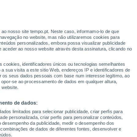
o de Wyoming
Lusk
r ao nosso site tempo.pt. Neste caso, informamo-lo de que
navegação no website, mas não utilizaremos cookies para
Mammoth
nteúdos personalizados, embora possa visualizar publicidade
e aceder ao nosso website através desta assinatura, clicando no
Midwest
Mountain View
s cookies, identificadores únicos ou tecnologias semelhantes
 sua visita a este sitio Web, endereços IP e identificadores de
Newcastle
r os seus dados pessoais com base num interesse legítimo, ao
ou opor-se ao processamento de dados em qualquer altura,
Pine Bluffs
 website.
Pinedale
mento de dados:
Powell
dos limitados para selecionar publicidade, criar perfis para
Ranchester
idade personalizada, criar perfis para personalizar conteúdos,
ir o desempenho da publicidade, medir o desempenho dos
Rawlins
 combinações de dados de diferentes fontes, desenvolver e
eúdos.