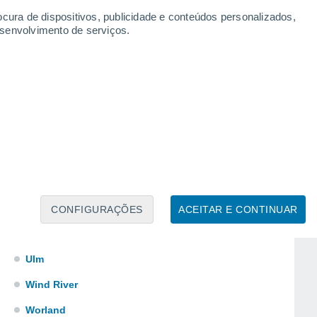
Riverton
ocura de dispositivos, publicidade e conteúdos personalizados,
esenvolvimento de serviços.
Sage
Sheridan
Shoshoni
Sinclair
Sundance
Ten Sleep
Thermopolis
Torrington
CONFIGURAÇÕES
ACEITAR E CONTINUAR
Ucross
Ulm
Wind River
Worland