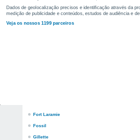
Casper Mountain
Dados de geolocalização precisos e identificação através da pr
medição de publicidade e conteúdos, estudos de audiência e d
Chugwater
Veja os nossos 1199 parceiros
Cokeville
Dayton
Dubois
Edson
Encampment
Erramouspe Place
Esterbrook
Evanston
Fort Laramie
Fossil
Gillette