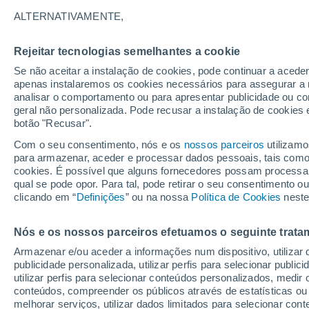
A - R
S - W
ALTERNATIVAMENTE,
Lugares mais pesquisados no Estad
Rejeitar tecnologias semelhantes a cookie
Afton
Se não aceitar a instalação de cookies, pode continuar a acede
apenas instalaremos os cookies necessários para assegurar a 
Albin
analisar o comportamento ou para apresentar publicidade ou co
geral não personalizada. Pode recusar a instalação de cookies 
Alcova
botão "Recusar".
Bairoil
Com o seu consentimento, nós e os
nossos parceiros
utilizamo
para armazenar, aceder e processar dados pessoais, tais como a
Bar Nunn
cookies. É possível que alguns fornecedores possam processa
qual se pode opor. Para tal, pode retirar o seu consentimento 
Bordeaux
clicando em “
Definições
” ou na nossa
Política de Cookies
neste
Boysen
Nós e os nossos parceiros efetuamos o seguinte trata
Buffalo
Armazenar e/ou aceder a informações num dispositivo, utilizar da
Burgess Junction
publicidade personalizada, utilizar perfis para selecionar public
utilizar perfis para selecionar conteúdos personalizados, med
Carbon
conteúdos, compreender os públicos através de estatísticas ou
melhorar serviços, utilizar dados limitados para selecionar cont