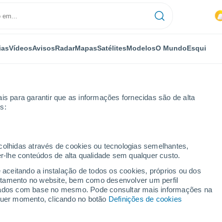
ias
Vídeos
Avisos
Radar
Mapas
Satélites
Modelos
O Mundo
Esqui
is para garantir que as informações fornecidas são de alta
s:
lidades
ecolhidas através de cookies ou tecnologias semelhantes,
er-lhe conteúdos de alta qualidade sem qualquer custo.
ugares do Estado de
e aceitando a instalação de todos os cookies, próprios ou dos
rtamento no website, bem como desenvolver um perfil
lizados com base no mesmo. Pode consultar mais informações na
lquer momento, clicando no botão
Definições de cookies
ing