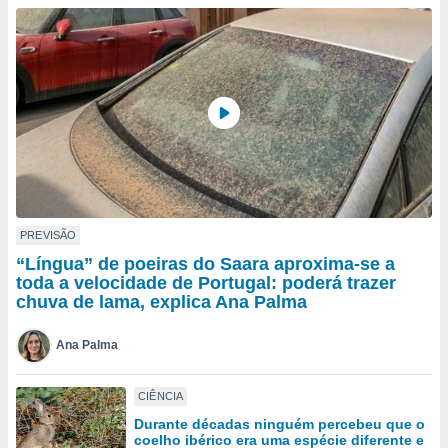
para lhe
licidade e
ados com
esmo. Pode
ais
s na nossa
 Cookies
e
u
nto a
omento,
 botão
de cookies
PREVISÃO
na parte
“Língua” de poeiras do Saara aproxima-se a
nossa
toda a velocidade de Portugal: poderá trazer
.
chuva de lama, explica Ana Palma
IVAMENTE,
Ana Palma
as
CIÊNCIA
tes a
Durante décadas ninguém percebeu que o
coelho ibérico era uma espécie diferente e