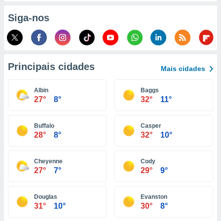
o qual se
Siga-nos
ara tal,
 o seu
to ou opor-
essamento
m qualquer
ando em “
Principais cidades
Mais cidades
 ou na
Albin
Baggs
 Cookies
27°
8°
32°
11°
te.
 nossos
Buffalo
Casper
28°
8°
32°
10°
s o
o de
Cheyenne
Cody
27°
7°
29°
9°
e/ou aceder
ões num
Douglas
Evanston
utilizar
31°
10°
30°
8°
ados para
publicidade,