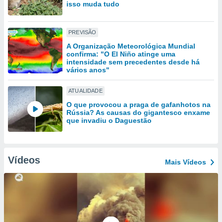
tar a
isso muda tudo
de cookies,
uar a
osso site
PREVISÃO
este caso,
A Organização Meteorológica Mundial
lo de que
confirma: "O El Niño atinge uma
talaremos
intensidade sem precedentes desde há
vários anos"
s para
a navegação
ATUALIDADE
, mas não
O que provocou a praga de gafanhotos na
s cookies
Rússia? As causas do gigantesco enxame
ar o
que invadiu o Daguestão
nto ou
ntar
 ou
Vídeos
Mais Vídeos
dos,
ssa
ublicidade
ada. Pode
nstalação de
ceder ao