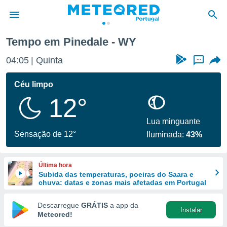
Tempo em Pinedale - WY
de
04:05
Quinta
...
 da
empo.pt) foi
Céu limpo
or
12°
is para
e as
 fornecidas
Lua minguante
 qualidade.
Sensação de 12°
Iluminada:
43%
r a este
s das
opções:
Última hora
Subida das temperaturas, poeiras do Saara e
ookies e
chuva: datas e zonas mais afetadas em Portugal
 forma
Descarregue
GRÁTIS
a app da
Instalar
e digital
Meteored!
da,