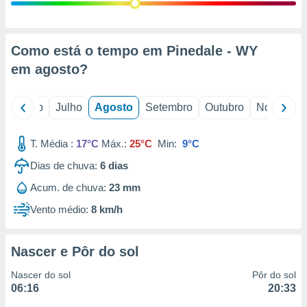
conteúdos.
ção
Como está o tempo em Pinedale - WY
ão através
em
agosto
?
de
,
 e
o
Junho
Julho
Agosto
Setembro
Outubro
Novembro
dos,
publicidade
T. Média :
17°C
Máx.:
25°C
Min:
9°C
s, estudos
Dias de chuva:
6
dias
a e
mento de
Acum. de chuva:
23 mm
Vento médio:
8 km/h
ossos 1199
eiros
Nascer e Pôr do sol
Nascer do sol
Pôr do sol
06:16
20:33