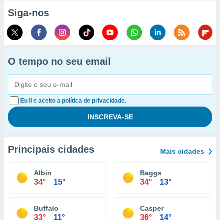
Siga-nos
O tempo no seu email
Eu li e aceito a política de privacidade.
Principais cidades
Mais cidades
Albin
Baggs
34°
15°
34°
13°
Buffalo
Casper
33°
11°
36°
14°