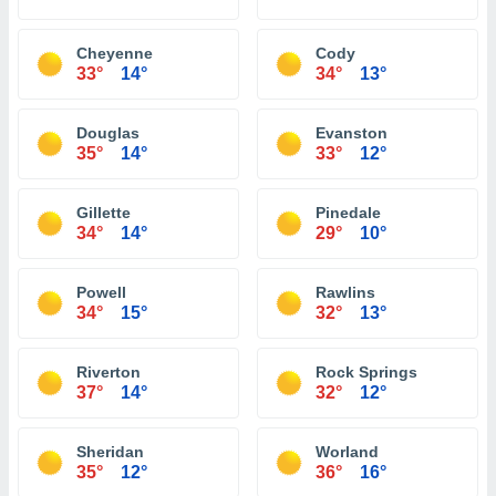
Cheyenne
Cody
33°
14°
34°
13°
Douglas
Evanston
35°
14°
33°
12°
Gillette
Pinedale
34°
14°
29°
10°
Powell
Rawlins
34°
15°
32°
13°
Riverton
Rock Springs
37°
14°
32°
12°
Sheridan
Worland
35°
12°
36°
16°