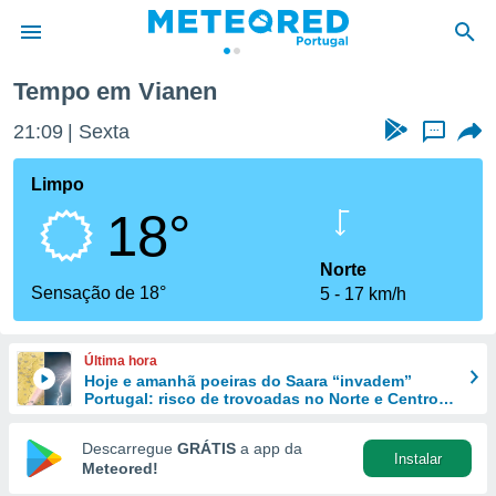
Tempo em Vianen
de
21:09
Sexta
...
 da
empo.pt) foi
Limpo
or
18°
is para
e as
 fornecidas
Norte
 qualidade.
Sensação de 18°
5
17 km/h
r a este
s das
opções:
Última hora
Hoje e amanhã poeiras do Saara “invadem”
ookies e
Portugal: risco de trovoadas no Norte e Centro
 forma
aumenta
Descarregue
GRÁTIS
a app da
Instalar
e digital
Meteored!
da,