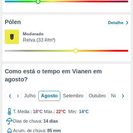
conteúdos.
ção
Pólen
Detalhe
ão através
de
Moderado
,
Relva (33 #/m³)
 e
dos,
publicidade
s, estudos
Como está o tempo em Vianen em
a e
mento de
agosto
?
ossos 1199
o
Junho
Julho
Agosto
Setembro
Outubro
Novembro
eiros
T. Média :
18°C
Máx.:
22°C
Min:
14°C
Dias de chuva:
14
dias
Acum. de chuva:
85 mm