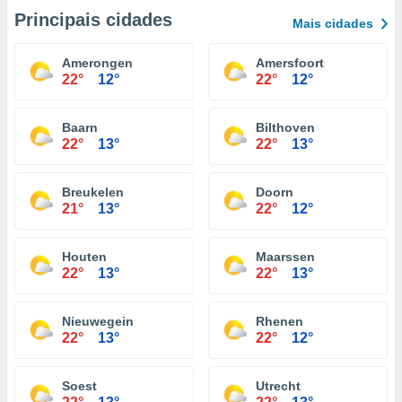
Principais cidades
Mais cidades
Amerongen
Amersfoort
22°
12°
22°
12°
Baarn
Bilthoven
22°
13°
22°
13°
Breukelen
Doorn
21°
13°
22°
12°
Houten
Maarssen
22°
13°
22°
13°
Nieuwegein
Rhenen
22°
13°
22°
12°
Soest
Utrecht