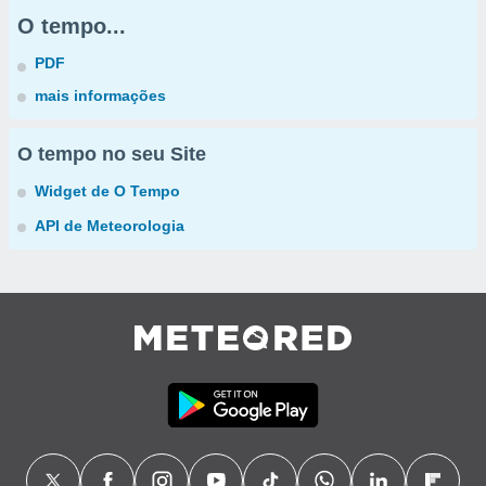
O tempo...
PDF
mais informações
O tempo no seu Site
Widget de O Tempo
API de Meteorologia