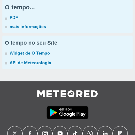
O tempo...
PDF
mais informações
O tempo no seu Site
Widget de O Tempo
API de Meteorologia