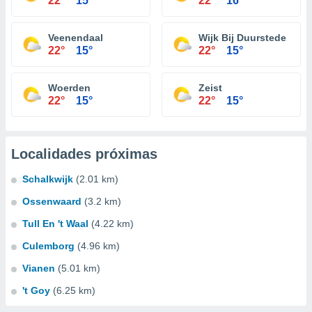
22°
15°
22°
16°
Veenendaal
Wijk Bij Duurstede
22°
15°
22°
15°
Woerden
Zeist
22°
15°
22°
15°
Localidades próximas
Schalkwijk
(2.01 km)
Ossenwaard
(3.2 km)
Tull En 't Waal
(4.22 km)
Culemborg
(4.96 km)
Vianen
(5.01 km)
't Goy
(6.25 km)