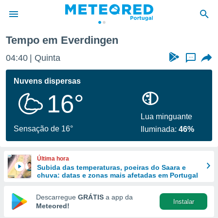
Tempo em Everdingen
de
04:40
Quinta
...
 da
empo.pt) foi
Nuvens dispersas
or
16°
is para
e as
 fornecidas
Lua minguante
 qualidade.
Sensação de 16°
Iluminada:
46%
r a este
s das
opções:
Última hora
Subida das temperaturas, poeiras do Saara e
ookies e
chuva: datas e zonas mais afetadas em Portugal
 forma
Descarregue
GRÁTIS
a app da
Instalar
e digital
Meteored!
da,