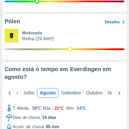
conteúdos.
ção
Pólen
Detalhe
ão através
de
Moderado
,
Relva (29 #/m³)
 e
dos,
publicidade
s, estudos
Como está o tempo em Everdingen em
a e
mento de
agosto
?
ossos 1199
o
Junho
Julho
Agosto
Setembro
Outubro
Novembro
eiros
T. Média :
18°C
Máx.:
22°C
Min:
14°C
Dias de chuva:
14
dias
Acum. de chuva:
85 mm