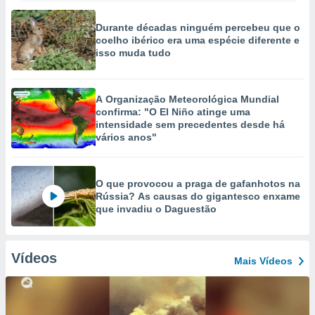
Durante décadas ninguém percebeu que o
coelho ibérico era uma espécie diferente e
isso muda tudo
A Organização Meteorológica Mundial
confirma: "O El Niño atinge uma
intensidade sem precedentes desde há
vários anos"
O que provocou a praga de gafanhotos na
Rússia? As causas do gigantesco enxame
que invadiu o Daguestão
Vídeos
Mais Vídeos