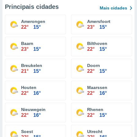
Principais cidades
Mais cidades
Amerongen
Amersfoort
22°
15°
23°
15°
Baarn
Bilthoven
23°
15°
22°
15°
Breukelen
Doorn
21°
15°
22°
15°
Houten
Maarssen
22°
16°
22°
16°
Nieuwegein
Rhenen
22°
16°
22°
15°
Soest
Utrecht