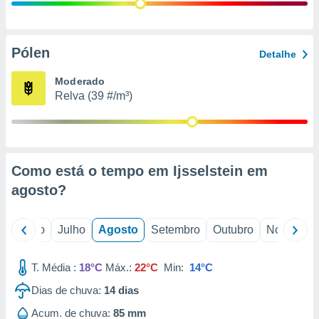
conteúdos.
ção
Pólen
Detalhe
ão através
de
Moderado
,
Relva (39 #/m³)
 e
dos,
publicidade
s, estudos
Como está o tempo em Ijsselstein em
a e
mento de
agosto
?
ossos 1199
o
Junho
Julho
Agosto
Setembro
Outubro
Novembro
eiros
T. Média :
18°C
Máx.:
22°C
Min:
14°C
Dias de chuva:
14
dias
Acum. de chuva:
85 mm