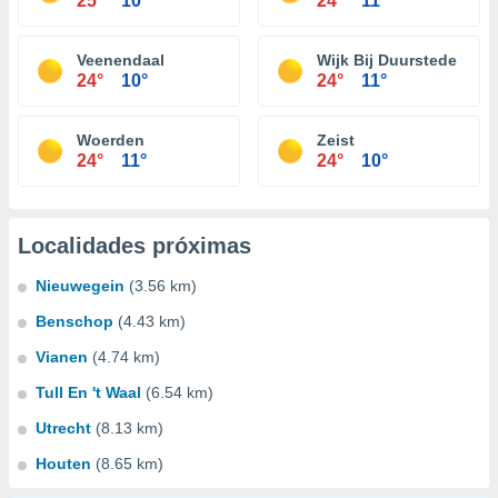
25°
10°
24°
11°
Veenendaal
Wijk Bij Duurstede
24°
10°
24°
11°
Woerden
Zeist
24°
11°
24°
10°
Localidades próximas
Nieuwegein
(3.56 km)
Benschop
(4.43 km)
Vianen
(4.74 km)
Tull En 't Waal
(6.54 km)
Utrecht
(8.13 km)
Houten
(8.65 km)