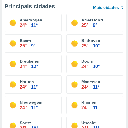
Principais cidades
Mais cidades
Amerongen
Amersfoort
24°
11°
25°
9°
Baarn
Bilthoven
25°
9°
25°
10°
Breukelen
Doorn
24°
12°
24°
10°
Houten
Maarssen
24°
11°
24°
11°
Nieuwegein
Rhenen
24°
11°
24°
11°
Soest
Utrecht