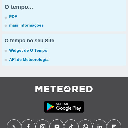
O tempo...
PDF
mais informações
O tempo no seu Site
Widget de O Tempo
API de Meteorologia