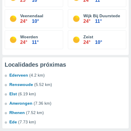
25°
10°
24°
11°
Veenendaal
Wijk Bij Duurstede
24°
10°
24°
11°
Woerden
Zeist
24°
11°
24°
10°
Localidades próximas
Ederveen
(4.2 km)
Renswoude
(5.52 km)
Elst
(6.19 km)
Amerongen
(7.36 km)
Rhenen
(7.52 km)
Ede
(7.73 km)