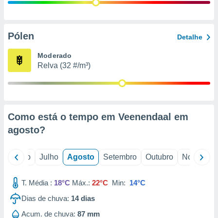
conteúdos.
ção
Pólen
Detalhe
ão através
de
Moderado
,
Relva (32 #/m³)
 e
dos,
publicidade
s, estudos
Como está o tempo em Veenendaal em
a e
mento de
agosto
?
ossos 1199
o
Junho
Julho
Agosto
Setembro
Outubro
Novembro
eiros
T. Média :
18°C
Máx.:
22°C
Min:
14°C
Dias de chuva:
14
dias
Acum. de chuva:
87 mm