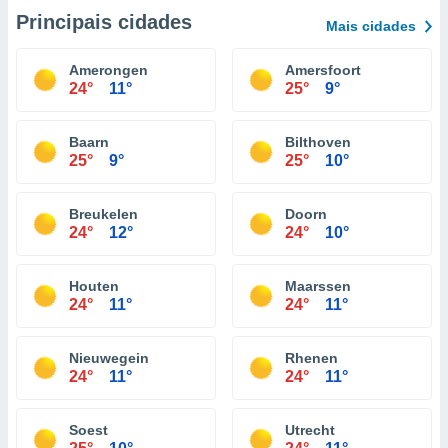
Principais cidades
Mais cidades
Amerongen
Amersfoort
24°
11°
25°
9°
Baarn
Bilthoven
25°
9°
25°
10°
Breukelen
Doorn
24°
12°
24°
10°
Houten
Maarssen
24°
11°
24°
11°
Nieuwegein
Rhenen
24°
11°
24°
11°
Soest
Utrecht