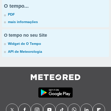
O tempo...
PDF
mais informações
O tempo no seu Site
Widget de O Tempo
API de Meteorologia