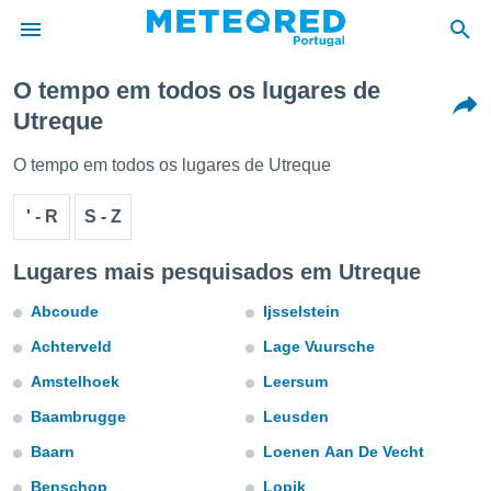
O tempo em todos os lugares de
Utreque
de
 da
O tempo em todos os lugares de Utreque
empo.pt) foi
or
' - R
S - Z
is para
e as
 fornecidas
Lugares mais pesquisados em Utreque
 qualidade.
r a este
Abcoude
Ijsselstein
s das
opções:
Achterveld
Lage Vuursche
Amstelhoek
Leersum
ookies e
 forma
Baambrugge
Leusden
Baarn
Loenen Aan De Vecht
e digital
da,
Benschop
Lopik