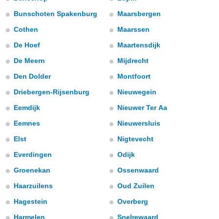
m
 recolhidas
Bunschoten Spakenburg
Maarsbergen
cookies ou
Cothen
Maarssen
, permite-
De Hoef
Maartensdijk
ar a nossa
ara
De Meern
Mijdrecht
ACEITAR
 fornecer-
E
Den Dolder
Montfoort
os de alta
CONTINUAR
sem
Driebergen-Rijsenburg
Nieuwegein
sto.
CONFIGURAÇÕES
Eemdijk
Nieuwer Ter Aa
o botão
ontinuar",
Eemnes
Nieuwersluis
r ao
itando a
Elst
Nigtevecht
de todos os
Everdingen
Odijk
óprios ou
parceiros,
Groenekan
Ossenwaard
rmitem
lisar o
Haarzuilens
Oud Zuilen
nto no
Hagestein
Overberg
em como
 um perfil
Harmelen
Snelrewaard