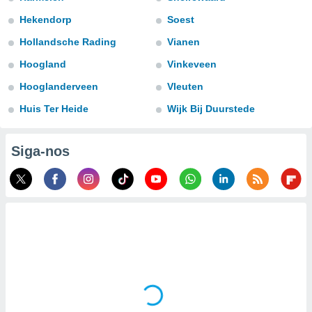
para lhe
licidade e
Hekendorp
Soest
Hollandsche Rading
Vianen
ados com
esmo. Pode
Hoogland
Vinkeveen
ais
s na nossa
Hooglanderveen
Vleuten
 Cookies
e
Huis Ter Heide
Wijk Bij Duurstede
u
nto a
omento,
Siga-nos
 botão
de cookies
na parte
nossa
.
IVAMENTE,
as
tes a