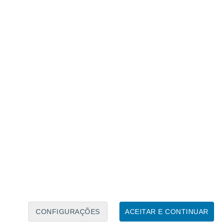
Calendário Lunar
Seg
Ter
Qua
Qui
Sex
Sáb
Domo
8
9
10
11
12
13
14
15
16
CONFIGURAÇÕES
ACEITAR E CONTINUAR