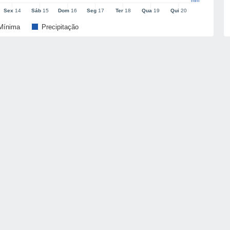
mm
Sex
14
Sáb
15
Dom
16
Seg
17
Ter
18
Qua
19
Qui
20
Mínima
Precipitação