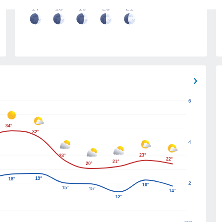
17
18
19
20
21
6
34°
32°
4
23°
23°
22°
21°
20°
19°
18°
2
16°
15°
15°
14°
12°