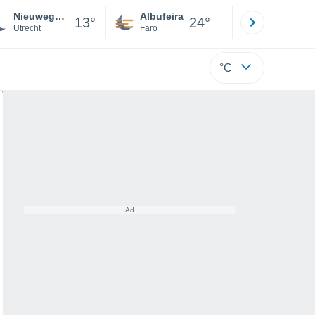
Nieuwegein
Albufeira
Lisboa
13°
24°
Utrecht
Faro
Lisboa
°C