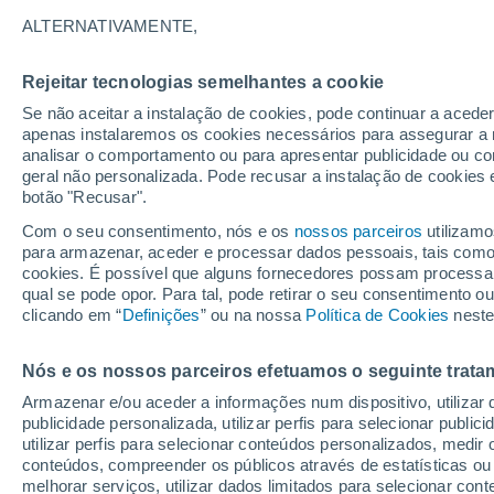
9°
ALTERNATIVAMENTE,
Rejeitar tecnologias semelhantes a cookie
Lua mingu
Se não aceitar a instalação de cookies, pode continuar a acede
Iluminada
Sensação de 9°
apenas instalaremos os cookies necessários para assegurar a 
analisar o comportamento ou para apresentar publicidade ou co
geral não personalizada. Pode recusar a instalação de cookies 
botão "Recusar".
Última hora
Hoje e amanhã poeiras do Saara “invadem”
Com o seu consentimento, nós e os
nossos parceiros
utilizamo
Portugal: risco de trovoadas no Norte e Centr
para armazenar, aceder e processar dados pessoais, tais como a
aumenta
cookies. É possível que alguns fornecedores possam processa
O Tempo 1 - 7 Dias
Atualidade
Mapas de temperat
qual se pode opor. Para tal, pode retirar o seu consentimento 
clicando em “
Definições
” ou na nossa
Política de Cookies
neste
Nós e os nossos parceiros efetuamos o seguinte trata
Amanhã
Segunda
Hoje
Armazenar e/ou aceder a informações num dispositivo, utilizar da
9 Ago.
10 Ago.
8 Ago.
publicidade personalizada, utilizar perfis para selecionar public
utilizar perfis para selecionar conteúdos personalizados, med
conteúdos, compreender os públicos através de estatísticas ou
melhorar serviços, utilizar dados limitados para selecionar cont