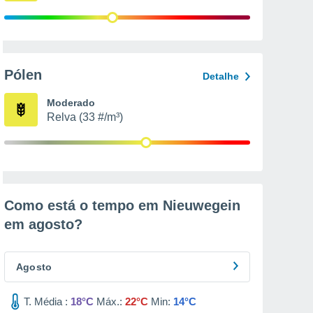
Pólen
Detalhe
Moderado
Relva (33 #/m³)
Como está o tempo em Nieuwegein
em
agosto
?
Agosto
T. Média :
18°C
Máx.:
22°C
Min:
14°C