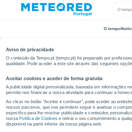
O tempo
Notíc
Aviso de privacidade
O conteúdo da Tempo.pt (tempo.pt) foi preparado por profissiona
qualidade. Pode aceder a este site através das seguintes opçõe
Aceitar cookies e aceder de forma gratuita
Início
Holanda
Utreque
Nieuwegein
A publicidade digital personalizada, baseada em informações r
permite-nos financiar a nossa atividade para continuar a fornec
Tempo em Nieuwegein
Ao clicar no botão "Aceitar e continuar", pode aceder ao websit
nossos parceiros, que nos permitem seguir e analisar o compo
03:14
Sábado
específico para lhe mostrar publicidade e conteúdos persona
nossa
Política de Cookies
e retirar o seu consentimento a qua
disponível na parte inferior da nossa página web.
Céu limpo