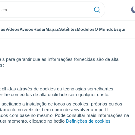
ias
Vídeos
Avisos
Radar
Mapas
Satélites
Modelos
O Mundo
Esqui
is para garantir que as informações fornecidas são de alta
s:
ecolhidas através de cookies ou tecnologias semelhantes,
er-lhe conteúdos de alta qualidade sem qualquer custo.
e aceitando a instalação de todos os cookies, próprios ou dos
rtamento no website, bem como desenvolver um perfil
...
lizados com base no mesmo. Pode consultar mais informações na
lquer momento, clicando no botão
Definições de cookies
Por horas
Céu limpo nas próximas horas