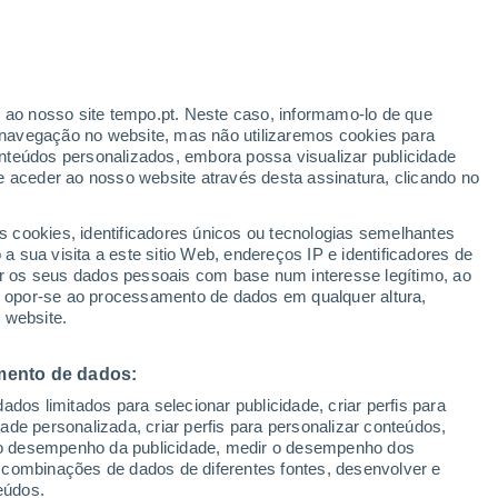
ante
r ao nosso site tempo.pt. Neste caso, informamo-lo de que
:
24%
navegação no website, mas não utilizaremos cookies para
nteúdos personalizados, embora possa visualizar publicidade
e aceder ao nosso website através desta assinatura, clicando no
s cookies, identificadores únicos ou tecnologias semelhantes
o
 sua visita a este sitio Web, endereços IP e identificadores de
r os seus dados pessoais com base num interesse legítimo, ao
ura
Radar de Chuva
Satélites
Modelos
ou opor-se ao processamento de dados em qualquer altura,
 website.
mento de dados:
Terça
Quarta
Quinta
Sexta
dos limitados para selecionar publicidade, criar perfis para
11 Ago.
12 Ago.
13 Ago.
14 Ago.
idade personalizada, criar perfis para personalizar conteúdos,
ir o desempenho da publicidade, medir o desempenho dos
 combinações de dados de diferentes fontes, desenvolver e
eúdos.