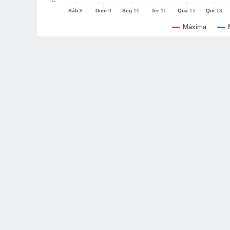
°C
Sáb
8
Dom
9
Seg
10
Ter
11
Qua
12
Qui
13
Máxima