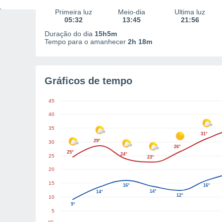
Primeira luz
Meio-dia
Última luz
05:32
13:45
21:56
Duração do dia
15h5m
Tempo para o amanhecer
2h 18m
Gráficos de tempo
45
40
35
31°
29°
30
26°
25°
24°
25
23°
20
15
16°
16°
14°
14°
12°
10
9°
5