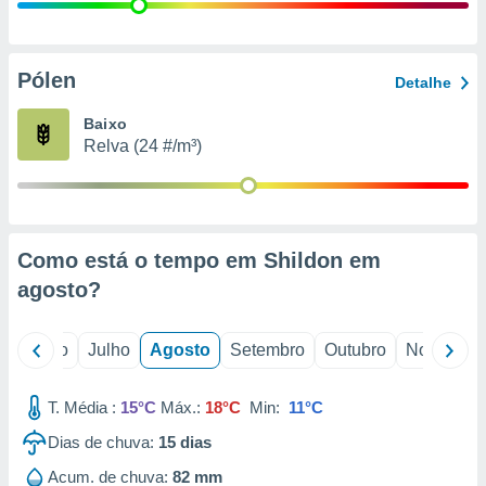
conteúdos.
ção
Pólen
Detalhe
ão através
de
Baixo
,
Relva (24 #/m³)
 e
dos,
publicidade
s, estudos
Como está o tempo em Shildon em
a e
mento de
agosto
?
ossos 1199
o
Junho
Julho
Agosto
Setembro
Outubro
Novembro
eiros
T. Média :
15°C
Máx.:
18°C
Min:
11°C
Dias de chuva:
15
dias
Acum. de chuva:
82 mm