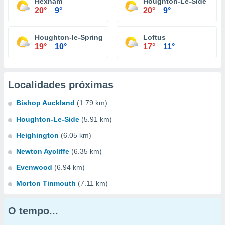
Hexham
Houghton-Le-Side
20°
9°
20°
9°
Houghton-le-Spring
Loftus
19°
10°
17°
11°
Localidades próximas
Bishop Auckland
(1.79 km)
Houghton-Le-Side
(5.91 km)
Heighington
(6.05 km)
Newton Aycliffe
(6.35 km)
Evenwood
(6.94 km)
Morton Tinmouth
(7.11 km)
O tempo...