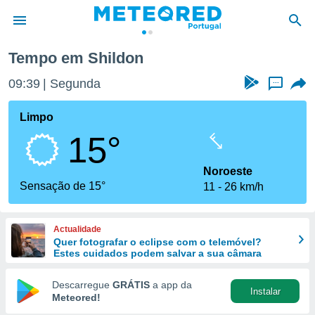
Tempo em Shildon
de
09:39
Segunda
...
 da
empo.pt) foi
Limpo
or
15°
is para
e as
 fornecidas
Noroeste
 qualidade.
Sensação de 15°
11
26 km/h
r a este
s das
opções:
Actualidade
Quer fotografar o eclipse com o telemóvel?
ookies e
Estes cuidados podem salvar a sua câmara
 forma
Descarregue
GRÁTIS
a app da
Instalar
e digital
Meteored!
da,