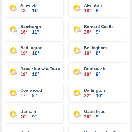
Alnwick
Alwinton
18°
10°
18°
8°
Bamburgh
Barnard Castle
16°
11°
20°
9°
Bedlington
Bellingham
19°
10°
19°
8°
Berwick-upon-Tweed
Brunswick
18°
10°
19°
9°
Coanwood
Darlington
17°
8°
22°
10°
Durham
Gateshead
20°
9°
20°
9°