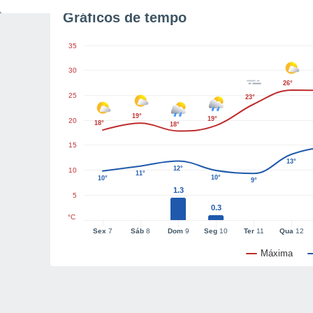
Gráficos de tempo
35
30
26°
25
23°
19°
19°
20
18°
18°
15
13°
12°
10
11°
10°
10°
9°
1.3
5
0.3
°C
Sex
7
Sáb
8
Dom
9
Seg
10
Ter
11
Qua
12
Máxima