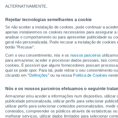
17°
ALTERNATIVAMENTE,
Rejeitar tecnologias semelhantes a cookie
Sudoeste
Se não aceitar a instalação de cookies, pode continuar a acede
Sensação de 17°
24
-
47 km
apenas instalaremos os cookies necessários para assegurar a 
analisar o comportamento ou para apresentar publicidade ou co
geral não personalizada. Pode recusar a instalação de cookies 
botão "Recusar".
Última hora
Hoje e amanhã poeiras do Saara “invadem”
Com o seu consentimento, nós e os
nossos parceiros
utilizamo
Portugal: risco de trovoadas no Norte e Centr
para armazenar, aceder e processar dados pessoais, tais como a
aumenta
cookies. É possível que alguns fornecedores possam processa
O Tempo 1 - 7 Dias
Atualidade
Mapas de chuva
R
qual se pode opor. Para tal, pode retirar o seu consentimento 
clicando em “
Definições
” ou na nossa
Política de Cookies
neste
Nós e os nossos parceiros efetuamos o seguinte trata
Amanhã
Domingo
S
Hoje
Armazenar e/ou aceder a informações num dispositivo, utilizar da
8 Ago.
9 Ago.
7 Ago.
publicidade personalizada, utilizar perfis para selecionar public
utilizar perfis para selecionar conteúdos personalizados, med
conteúdos, compreender os públicos através de estatísticas ou
melhorar serviços, utilizar dados limitados para selecionar cont
70%