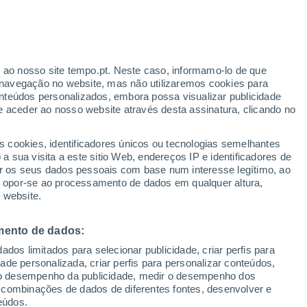
r ao nosso site tempo.pt. Neste caso, informamo-lo de que
/h
navegação no website, mas não utilizaremos cookies para
nteúdos personalizados, embora possa visualizar publicidade
e aceder ao nosso website através desta assinatura, clicando no
s cookies, identificadores únicos ou tecnologias semelhantes
o
 sua visita a este sitio Web, endereços IP e identificadores de
r os seus dados pessoais com base num interesse legítimo, ao
adar de Chuva
Satélites
Modelos
ou opor-se ao processamento de dados em qualquer altura,
 website.
mento de dados:
egunda
Terça
Quarta
Quinta
dos limitados para selecionar publicidade, criar perfis para
10 Ago.
11 Ago.
12 Ago.
13 Ago.
idade personalizada, criar perfis para personalizar conteúdos,
ir o desempenho da publicidade, medir o desempenho dos
 combinações de dados de diferentes fontes, desenvolver e
eúdos.
30%
50%