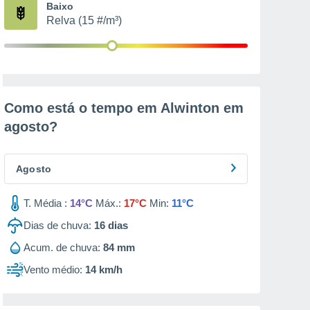
Baixo
Relva (15 #/m³)
Como está o tempo em Alwinton em
agosto
?
Agosto
T. Média :
14°C
Máx.:
17°C
Min:
11°C
Dias de chuva:
16
dias
Acum. de chuva:
84 mm
Vento médio:
14 km/h