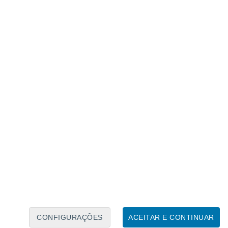
Calendário Lunar
Seg
Ter
Qua
Qui
Sex
Sáb
Domo
7
8
9
10
11
12
13
14
15
16
17
18
19
20
CONFIGURAÇÕES
ACEITAR E CONTINUAR