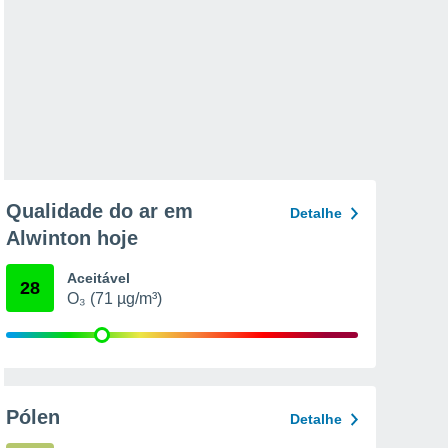
Qualidade do ar em
Detalhe
Alwinton hoje
Aceitável
28
O₃ (71 µg/m³)
Pólen
Detalhe