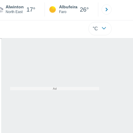
Alwinton
Albufeira
Lisboa
17°
26°
North East
Faro
Lisboa
°C