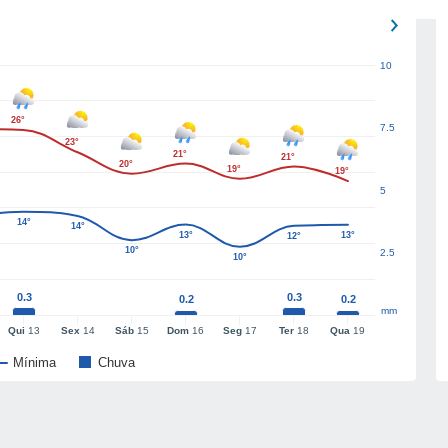
10
26°
7.5
23°
21°
21°
20°
19°
19°
5
14°
14°
13°
13°
12°
10°
2.5
10°
0.3
0.3
0.2
0.2
mm
Qui
13
Sex
14
Sáb
15
Dom
16
Seg
17
Ter
18
Qua
19
Mínima
Chuva