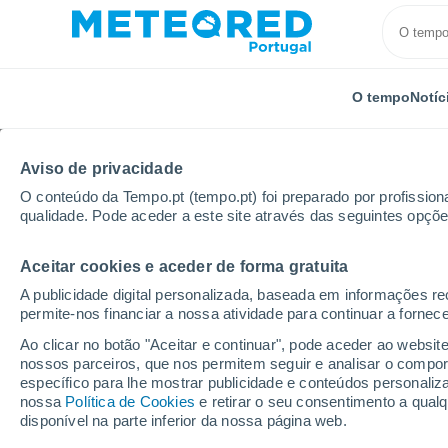
O tempo
Notíc
Aviso de privacidade
O conteúdo da Tempo.pt (tempo.pt) foi preparado por profissiona
qualidade. Pode aceder a este site através das seguintes opçõe
Aceitar cookies e aceder de forma gratuita
Início
Reino Unido
Nordeste da Inglaterra
Alwin
A publicidade digital personalizada, baseada em informações r
permite-nos financiar a nossa atividade para continuar a fornec
Tempo em Alwinton
Ao clicar no botão "Aceitar e continuar", pode aceder ao websit
nossos parceiros, que nos permitem seguir e analisar o compo
14:48
Sexta
específico para lhe mostrar publicidade e conteúdos persona
nossa
Política de Cookies
e retirar o seu consentimento a qua
disponível na parte inferior da nossa página web.
Encoberto