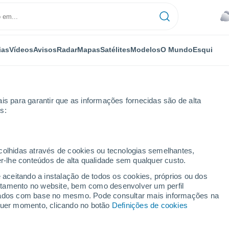
ias
Vídeos
Avisos
Radar
Mapas
Satélites
Modelos
O Mundo
Esqui
is para garantir que as informações fornecidas são de alta
s:
ton
ecolhidas através de cookies ou tecnologias semelhantes,
er-lhe conteúdos de alta qualidade sem qualquer custo.
e aceitando a instalação de todos os cookies, próprios ou dos
rtamento no website, bem como desenvolver um perfil
...
lizados com base no mesmo. Pode consultar mais informações na
lquer momento, clicando no botão
Definições de cookies
Por horas
Céu nublado nas próximas horas