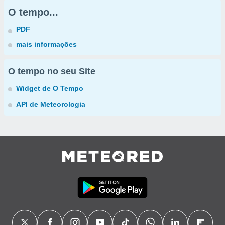
O tempo...
PDF
mais informações
O tempo no seu Site
Widget de O Tempo
API de Meteorologia