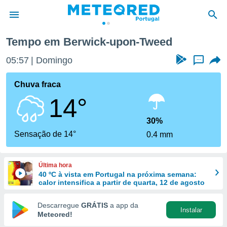
weed
Tempo em Berwick-upon-Tweed
de
05:57
Domingo
...
 da
empo.pt) foi
Chuva fraca
or
14°
is para
e as
 fornecidas
30%
 qualidade.
Sensação de 14°
0.4 mm
r a este
s das
opções:
Última hora
40 ºC à vista em Portugal na próxima semana:
ookies e
calor intensifica a partir de quarta, 12 de agosto
 forma
Descarregue
GRÁTIS
a app da
Instalar
e digital
Meteored!
da,