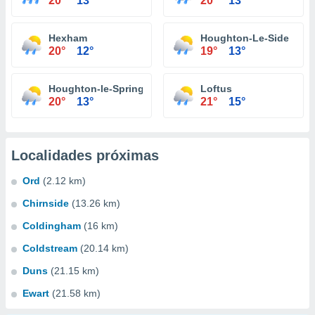
20°
13°
20°
13°
Hexham
Houghton-Le-Side
20°
12°
19°
13°
Houghton-le-Spring
Loftus
20°
13°
21°
15°
Localidades próximas
Ord
(2.12 km)
Chirnside
(13.26 km)
Coldingham
(16 km)
Coldstream
(20.14 km)
Duns
(21.15 km)
Ewart
(21.58 km)