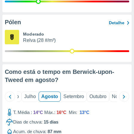
conteúdos.
ção
Pólen
Detalhe
ão através
de
Moderado
,
Relva (28 #/m³)
 e
dos,
publicidade
s, estudos
Como está o tempo em Berwick-upon-
a e
mento de
Tweed em
agosto
?
ossos 1199
o
Junho
Julho
Agosto
Setembro
Outubro
Novembro
eiros
T. Média :
14°C
Máx.:
16°C
Min:
13°C
Dias de chuva:
15
dias
Acum. de chuva:
87 mm