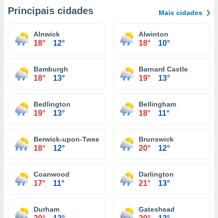
Principais cidades
Mais cidades
Alnwick
Alwinton
18°
12°
18°
10°
Bamburgh
Barnard Castle
18°
13°
19°
13°
Bedlington
Bellingham
19°
13°
18°
11°
Berwick-upon-Tweed
Brunswick
18°
12°
20°
12°
Coanwood
Darlington
17°
11°
21°
13°
Durham
Gateshead