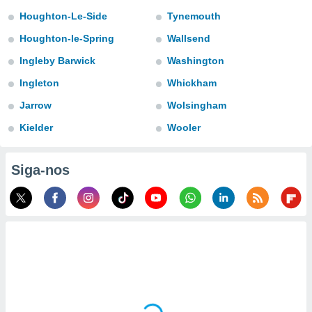
para lhe
Houghton-Le-Side
Tynemouth
licidade e
Houghton-le-Spring
Wallsend
ados com
esmo. Pode
Ingleby Barwick
Washington
ais
Ingleton
Whickham
s na nossa
 Cookies
e
Jarrow
Wolsingham
u
nto a
Kielder
Wooler
omento,
 botão
de cookies
Siga-nos
na parte
nossa
.
IVAMENTE,
as
tes a