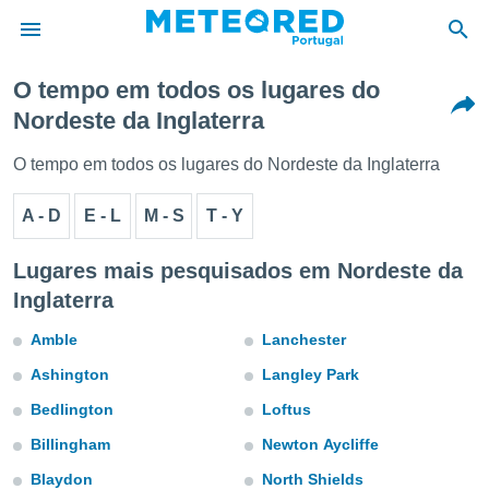
O tempo em todos os lugares do
Nordeste da Inglaterra
de
 da
O tempo em todos os lugares do Nordeste da Inglaterra
empo.pt) foi
or
A - D
E - L
M - S
T - Y
is para
e as
 fornecidas
Lugares mais pesquisados em Nordeste da
 qualidade.
Inglaterra
r a este
s das
Amble
Lanchester
opções:
Ashington
Langley Park
ookies e
 forma
Bedlington
Loftus
Billingham
Newton Aycliffe
e digital
da,
Blaydon
North Shields