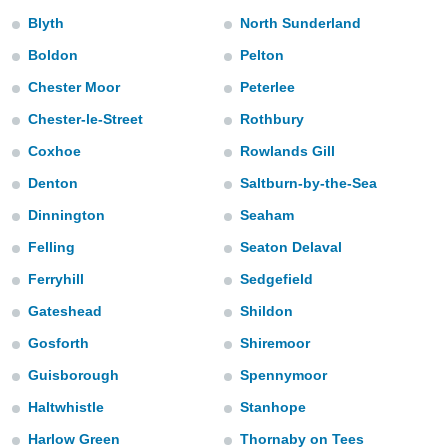
m
Blyth
North Sunderland
 recolhidas
cookies ou
Boldon
Pelton
, permite-
Chester Moor
Peterlee
ar a nossa
Chester-le-Street
Rothbury
ara
ACEITAR
 fornecer-
E
Coxhoe
Rowlands Gill
os de alta
CONTINUAR
sem
Denton
Saltburn-by-the-Sea
sto.
Dinnington
Seaham
CONFIGURAÇÕES
o botão
ontinuar",
Felling
Seaton Delaval
r ao
Ferryhill
Sedgefield
itando a
de todos os
Gateshead
Shildon
óprios ou
parceiros,
Gosforth
Shiremoor
rmitem
Guisborough
Spennymoor
lisar o
nto no
Haltwhistle
Stanhope
em como
 um perfil
Harlow Green
Thornaby on Tees