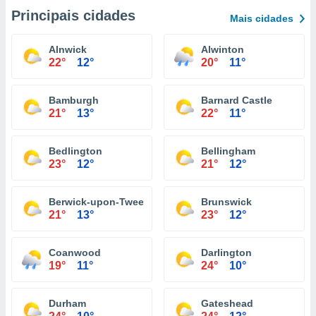
Principais cidades
Mais cidades
Alnwick
Alwinton
22°
12°
20°
11°
Bamburgh
Barnard Castle
21°
13°
22°
11°
Bedlington
Bellingham
23°
12°
21°
12°
Berwick-upon-Tweed
Brunswick
21°
13°
23°
12°
Coanwood
Darlington
19°
11°
24°
10°
Durham
Gateshead