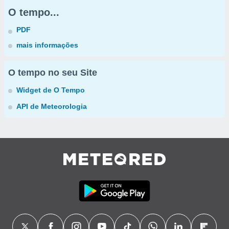
O tempo...
PDF
mais informações
O tempo no seu Site
Widget de O Tempo
API de Meteorologia