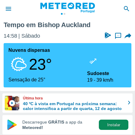
Tempo em Bishop Auckland
de
14:58
Sábado
...
 da
empo.pt) foi
Nuvens dispersas
or
23°
is para
e as
 fornecidas
Sudoeste
 qualidade.
Sensação de 25°
19
39 km/h
r a este
s das
opções:
Última hora
40 ºC à vista em Portugal na próxima semana:
ookies e
calor intensifica a partir de quarta, 12 de agosto
 forma
Descarregue
GRÁTIS
a app da
Instalar
e digital
Meteored!
da,