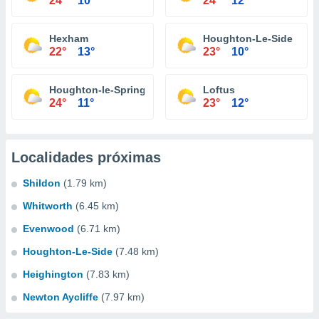
24°
10°
24°
12°
Hexham
Houghton-Le-Side
22°
13°
23°
10°
Houghton-le-Spring
Loftus
24°
11°
23°
12°
Localidades próximas
Shildon
(1.79 km)
Whitworth
(6.45 km)
Evenwood
(6.71 km)
Houghton-Le-Side
(7.48 km)
Heighington
(7.83 km)
Newton Aycliffe
(7.97 km)