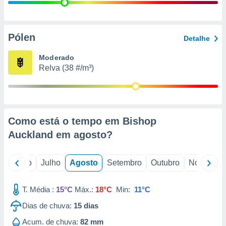
conteúdos.
ção
Pólen
Detalhe
ão através
de
Moderado
,
Relva (38 #/m³)
 e
dos,
publicidade
s, estudos
Como está o tempo em Bishop
a e
mento de
Auckland em
agosto
?
ossos 1199
o
Junho
Julho
Agosto
Setembro
Outubro
Novembro
eiros
T. Média :
15°C
Máx.:
18°C
Min:
11°C
Dias de chuva:
15
dias
Acum. de chuva:
82 mm