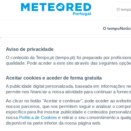
O tempo
Notíc
Aviso de privacidade
O conteúdo da Tempo.pt (tempo.pt) foi preparado por profissiona
qualidade. Pode aceder a este site através das seguintes opçõe
Aceitar cookies e aceder de forma gratuita
Início
Brasil
Minas Gerais
São Fernando
Pr
A publicidade digital personalizada, baseada em informações r
permite-nos financiar a nossa atividade para continuar a fornec
Tempo para São Fernan
Ao clicar no botão "Aceitar e continuar", pode aceder ao websit
nossos parceiros, que nos permitem seguir e analisar o compo
22:47
Quinta
específico para lhe mostrar publicidade e conteúdos persona
nossa
Política de Cookies
e retirar o seu consentimento a qua
disponível na parte inferior da nossa página web.
Parcialmente nublado