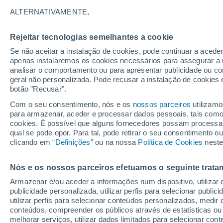
22°
ALTERNATIVAMENTE,
Rejeitar tecnologias semelhantes a cookie
Lua mingu
Se não aceitar a instalação de cookies, pode continuar a acede
Iluminada
Sensação de 22°
apenas instalaremos os cookies necessários para assegurar a 
analisar o comportamento ou para apresentar publicidade ou co
geral não personalizada. Pode recusar a instalação de cookies 
botão "Recusar".
Última hora
Aviso amarelo de tempo quente neste distrito:
Com o seu consentimento, nós e os
nossos parceiros
utilizamo
39 ºC e noites tropicais; saiba até quando
para armazenar, aceder e processar dados pessoais, tais como a
cookies. É possível que alguns fornecedores possam processa
O Tempo 1 - 7 Dias
Atualidade
Mapas de nuvens
qual se pode opor. Para tal, pode retirar o seu consentimento 
clicando em “
Definições
” ou na nossa
Política de Cookies
neste
Nós e os nossos parceiros efetuamos o seguinte trata
Sexta
Sábado
D
Quinta
Armazenar e/ou aceder a informações num dispositivo, utilizar da
14 Ago.
15 Ago.
13 Ago.
publicidade personalizada, utilizar perfis para selecionar public
utilizar perfis para selecionar conteúdos personalizados, med
conteúdos, compreender os públicos através de estatísticas ou
melhorar serviços, utilizar dados limitados para selecionar cont
30%