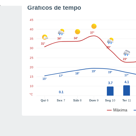
Gráficos de tempo
45
40
37°
34°
35
34°
31°
29°
30
25
23°
20
19°
19°
18°
17°
17°
15
15°
4.1
3.7
10
0.1
°C
Qui
6
Sex
7
Sáb
8
Dom
9
Seg
10
Ter
11
Máxima