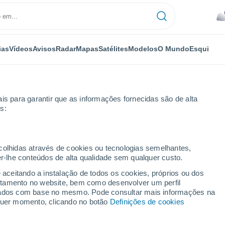
ias
Vídeos
Avisos
Radar
Mapas
Satélites
Modelos
O Mundo
Esqui
is para garantir que as informações fornecidas são de alta
s:
óxima semana
ecolhidas através de cookies ou tecnologias semelhantes,
er-lhe conteúdos de alta qualidade sem qualquer custo.
do 8 - 14 dias
e aceitando a instalação de todos os cookies, próprios ou dos
rtamento no website, bem como desenvolver um perfil
...
lizados com base no mesmo. Pode consultar mais informações na
lquer momento, clicando no botão
Definições de cookies
Por horas
Intervalos nublados nas
próximas horas