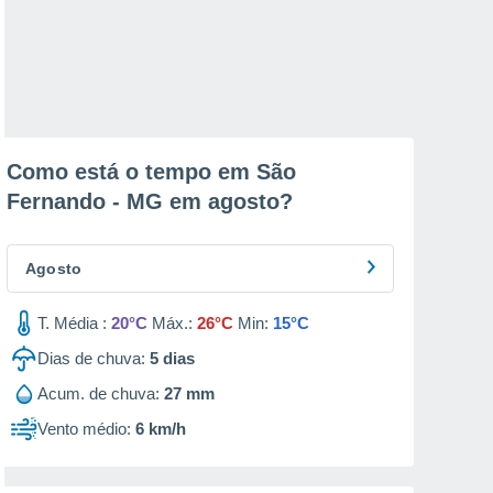
Como está o tempo em São
Fernando - MG em
agosto
?
Agosto
T. Média :
20°C
Máx.:
26°C
Min:
15°C
Dias de chuva:
5
dias
Acum. de chuva:
27 mm
Vento médio:
6 km/h