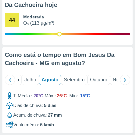
conteúdos.
Da Cachoeira hoje
ção
Moderada
44
O₃ (113 µg/m³)
ão através
de
,
 e
Como está o tempo em Bom Jesus Da
dos,
publicidade
Cachoeira - MG em
agosto
?
s, estudos
a e
mento de
o
Junho
Julho
Agosto
Setembro
Outubro
Novembro
ossos 1199
T. Média :
20°C
Máx.:
26°C
Min:
15°C
eiros
Dias de chuva:
5
dias
Acum. de chuva:
27 mm
Vento médio:
6 km/h