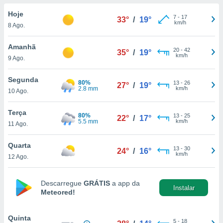
para lhe
licidade e
Hoje
7
-
17
33°
/
19°
km/h
8 Ago.
ados com
esmo. Pode
Amanhã
20
-
42
ais
35°
/
19°
km/h
9 Ago.
s na nossa
 Cookies
e
u
Segunda
80%
13
-
26
27°
/
19°
nto a
2.8 mm
km/h
10 Ago.
omento,
 botão
Terça
80%
13
-
25
de cookies
22°
/
17°
5.5 mm
km/h
11 Ago.
na parte
nossa
Quarta
.
13
-
30
24°
/
16°
km/h
12 Ago.
IVAMENTE,
Descarregue
GRÁTIS
a app da
Instalar
Meteored!
as
tes a
Quinta
5
-
18